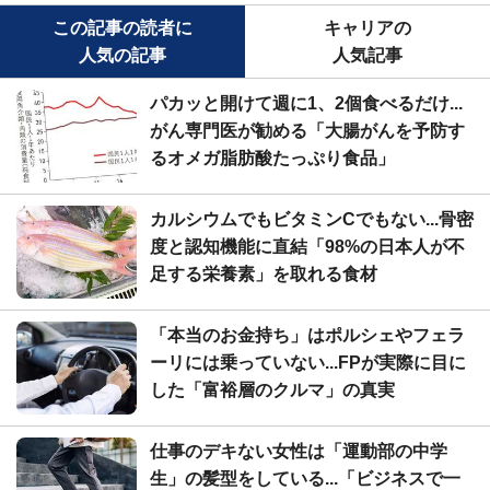
この記事の読者に
キャリアの
人気の記事
人気記事
パカッと開けて週に1、2個食べるだけ...
がん専門医が勧める「大腸がんを予防す
るオメガ脂肪酸たっぷり食品」
カルシウムでもビタミンCでもない...骨密
度と認知機能に直結「98%の日本人が不
足する栄養素」を取れる食材
「本当のお金持ち」はポルシェやフェラ
ーリには乗っていない...FPが実際に目に
した「富裕層のクルマ」の真実
仕事のデキない女性は「運動部の中学
生」の髪型をしている...「ビジネスで一