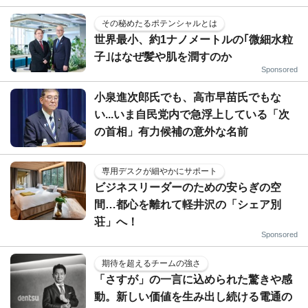
その秘めたるポテンシャルとは
世界最小、約1ナノメートルの｢微細水粒
子｣はなぜ髪や肌を潤すのか
Sponsored
小泉進次郎氏でも、高市早苗氏でもな
い...いま自民党内で急浮上している「次
の首相」有力候補の意外な名前
専用デスクが細やかにサポート
ビジネスリーダーのための安らぎの空
間…都心を離れて軽井沢の「シェア別
荘」へ！
Sponsored
期待を超えるチームの強さ
「さすが」の一言に込められた驚きや感
動。新しい価値を生み出し続ける電通の