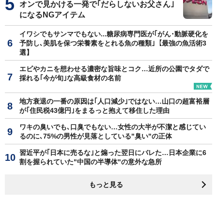
オンで見かける一発で｢だらしないお父さん｣
になるNGアイテム
イワシでもサンマでもない...糖尿病専門医が｢がん･動脈硬化を
予防し､美肌を保つ栄養素をとれる魚の種類｣【最強の魚活術3
選】
エビやカニを想わせる濃密な旨味とコク…近所の公園でタダで
採れる｢今が旬｣な高級食材の名前
地方衰退の一番の原因は｢人口減少｣ではない…山口の超富裕層
が｢住民税43億円｣をまるっと抱えて移住した理由
ワキの臭いでも､口臭でもない…女性の大半が不潔と感じてい
るのに､75%の男性が見落としている"臭い"の正体
習近平が｢日本に売るな｣と煽った翌日にバレた…日本企業に6
割を握られていた"中国の半導体"の意外な急所
もっと見る