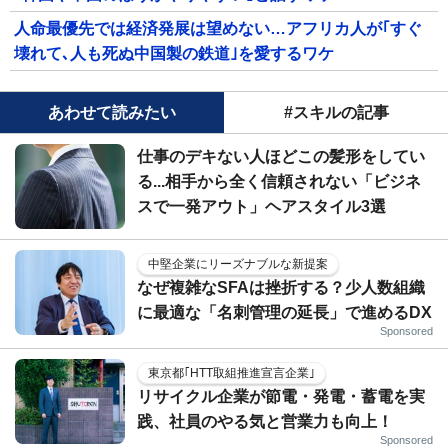
人命最優先では経済発展は望めない…アフリカ人が｢すぐ
壊れて､人も死ぬ中国製の鉄道｣を愛するワケ
あわせて読みたい
#スキルの記事
仕事のデキない人ほどこの髪形をしてい
る...相手から全く信頼されない「ビジネ
スで一発アウト」ヘアスタイル3選
中堅企業にリーズナブルな新提案
なぜ複雑なSFAは挫折する？少人数組織
に最適な「名刺管理の延長」で進めるDX
Sponsored
東京都｢HTT取組推進宣言企業｣
リサイクル企業が節電・発電・蓄電を実
践、社員のやる気と営業力も向上！
Sponsored