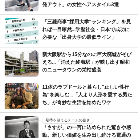
発アウト」の女性ヘアスタイル3選
「三菱商事"採用大学"ランキング」を見
れば一目瞭然...学歴社会・日本で成功に
必要な「出身大学の最低ライン」
新大阪駅から15分なのに巨大廃墟がそび
える...「消えた終着駅」が映し出す昭和
のニュータウンの栄枯盛衰
11体のラブドールと暮らし"正しい性行
為"を楽しむ...「人より人形を愛する男た
ち」が奇妙な生活を始めたワケ
期待を超えるチームの強さ
「さすが」の一言に込められた驚きや感
動。新しい価値を生み出し続ける電通の