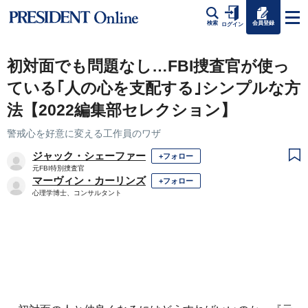
会員登録
検索
ログイン
初対面でも問題なし…FBI捜査官が使っ
ている｢人の心を支配する｣シンプルな方
法【2022編集部セレクション】
警戒心を好意に変える工作員のワザ
ジャック・シェーファー
+フォロー
元FBI特別捜査官
マーヴィン・カーリンズ
+フォロー
心理学博士、コンサルタント