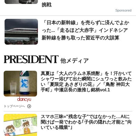
挑戦
Sponsored
「日本の新幹線」を売らずに済んでよか
った...「走るほど大赤字」インドネシア
新幹線を勝ち取った習近平の大誤算
真夏は「大人のラムネ系焼酎」を！汗かいて
シャワー浴びて出た瞬間にシュワっと飲みた
い「夏限定 あさぎりの花」／「鳥酎 神田大
手町」中瀬店長の激推し銘柄vol.1
トップページへ
スマホ三昧="残念な子"ではなかった…AIに
聞けば一発でわかる｢子供の隠れた才能と"向
いている職業"｣