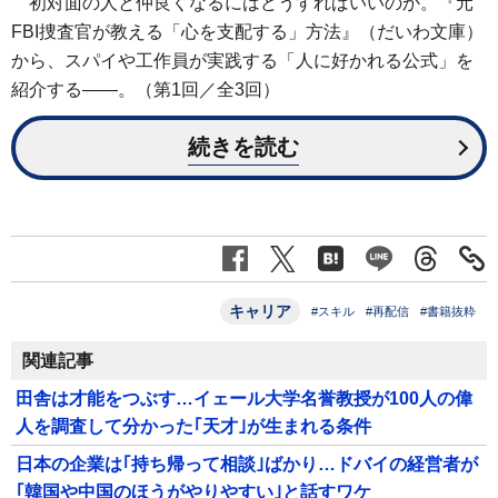
初対面の人と仲良くなるにはどうすればいいのか。『元
FBI捜査官が教える「心を支配する」方法』（だいわ文庫）
から、スパイや工作員が実践する「人に好かれる公式」を
紹介する――。（第1回／全3回）
続きを読む
キャリア
#スキル
#再配信
#書籍抜粋
関連記事
田舎は才能をつぶす…イェール大学名誉教授が100人の偉
人を調査して分かった｢天才｣が生まれる条件
日本の企業は｢持ち帰って相談｣ばかり…ドバイの経営者が
｢韓国や中国のほうがやりやすい｣と話すワケ