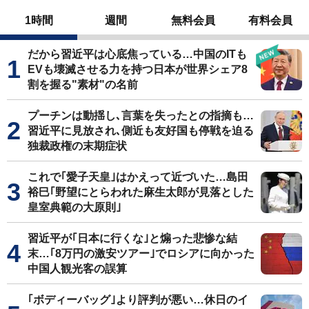
1時間
週間
無料会員
有料会員
だから習近平は心底焦っている…中国のITも
EVも壊滅させる力を持つ日本が世界シェア8
割を握る"素材"の名前
プーチンは動揺し､言葉を失ったとの指摘も…
習近平に見放され､側近も友好国も停戦を迫る
独裁政権の末期症状
これで｢愛子天皇｣はかえって近づいた…島田
裕巳｢野望にとらわれた麻生太郎が見落とした
皇室典範の大原則｣
習近平が｢日本に行くな｣と煽った悲惨な結
末…｢8万円の激安ツアー｣でロシアに向かった
中国人観光客の誤算
｢ボディーバッグ｣より評判が悪い…休日のイ