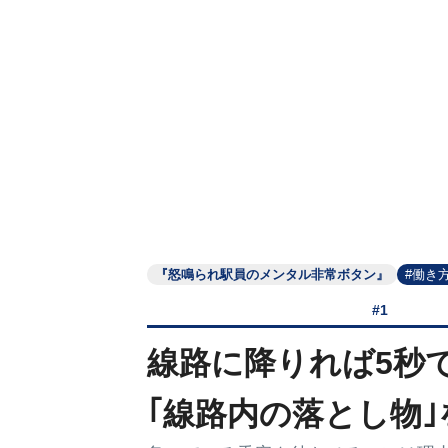
『怒鳴られ駅員のメンタル非常ボタン』
#働き
#1
線路に降りれば5秒
｢線路内の落とし物