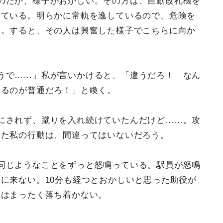
のだが、様子がおかしい。その方は、自動改札機を
けている。明らかに常軌を逸しているので、危険を
た。すると、その人は興奮した様子でこちらに向か
うで……」私が言いかけると、「違うだろ！ なん
来るのが普通だろ！」と喚く。
にされず、蹴りを入れ続けていたんだけど……。攻
れた私の行動は、間違ってはいないだろう。
同じようなことをずっと怒鳴っている。駅員が怒鳴
に来ない。10分も経つとおかしいと思った助役が
男はまったく落ち着かない。