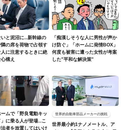
いと泥沼に...新幹線の
「痴漢しそうな人に男性が声か
で隣の席を荷物で占領す
け防ぐ」「ホームに発情BOX」
な人に注意するときに絶
何度も被害に遭った女性が考案
な心構え
した"平和な解決策"
ホームで「野良電動キッ
世界的自動車部品メーカーの挑戦
」に乗る人が登場...こ
世界最小約1ナノメートル、ア
作法者を放置してはいけ