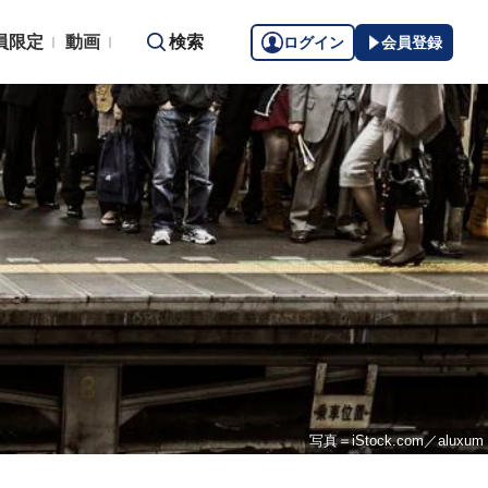
員限定
動画
検索
ログイン
会員登録
写真＝iStock.com／aluxum