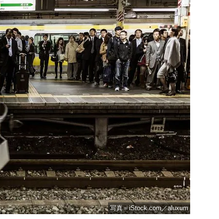
写真＝iStock.com／aluxum