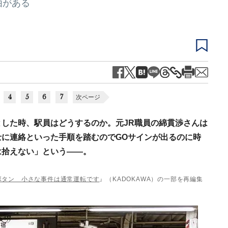
由がある
4
5
6
7
次ページ
した時、駅員はどうするのか。元JR職員の綿貫渉さんは
に連絡といった手順を踏むのでGOサインが出るのに時
は拾えない」という――。
ボタン 小さな事件は通常運転です
』（KADOKAWA）の一部を再編集