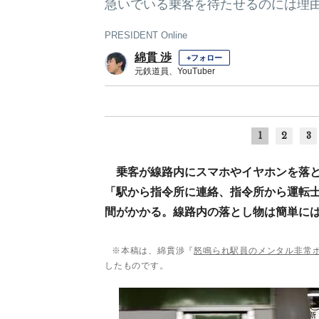
急いでいる乗客を待たせるのには理
PRESIDENT Online
綿貫 渉
+フォロー
元鉄道員、YouTuber
1
2
3
乗客が線路内にスマホやイヤホンを落と
「駅から指令所に連絡、指令所から運転士
間がかかる。線路内の落とし物は簡単に
※本稿は、綿貫渉『
怒鳴られ駅員のメンタル非常
したものです。