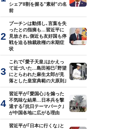
シェア8割を握る"素材"の名
前
プーチンは動揺し､言葉を失
ったとの指摘も…習近平に
見放され､側近も友好国も停
戦を迫る独裁政権の末期症
状
これで｢愛子天皇｣はかえっ
て近づいた…島田裕巳｢野望
にとらわれた麻生太郎が見
落とした皇室典範の大原則｣
習近平が｢愛国心｣を煽った
不気味な結果…日本兵を撃
退する｢抗日テーマパーク｣
が中国各地に広がる理由
習近平が｢日本に行くな｣と