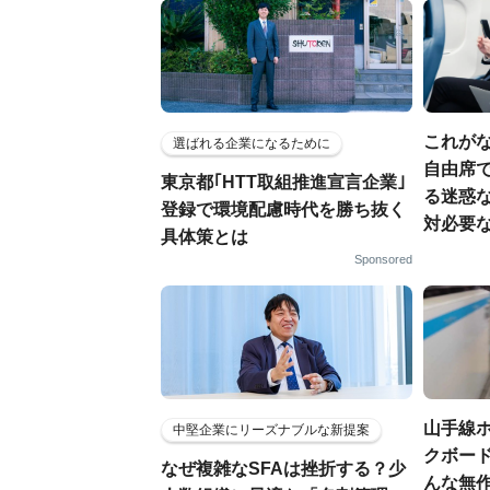
これがな
選ばれる企業になるために
自由席
東京都｢HTT取組推進宣言企業｣
る迷惑
登録で環境配慮時代を勝ち抜く
対必要
具体策とは
Sponsored
山手線
中堅企業にリーズナブルな新提案
クボード
なぜ複雑なSFAは挫折する？少
んな無