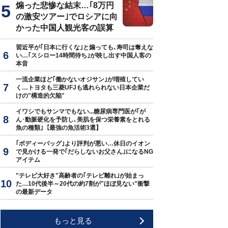
煽った悲惨な結末…｢8万円
の激安ツアー｣でロシアに向
かった中国人観光客の誤算
習近平が｢日本に行くな｣と煽っても､寿司は奪えな
い…｢スシロー14時間待ち｣が映し出す中国人客の
本音
一流企業ほど｢働かないオジサン｣が増殖してい
く…トヨタも三菱UFJも逃れられない日本企業だ
けの"構造的欠陥"
イワシでもサンマでもない...糖尿病専門医が｢が
ん･動脈硬化を予防し､美肌を保つ栄養素をとれる
魚の種類｣【最強の魚活術3選】
｢ボディーバッグ｣より評判が悪い…休日のイオン
で見かける一発で｢だらしないお父さん｣になるNG
アイテム
"テレビ大好き"高齢者の｢テレビ離れ｣が始まっ
た…10代後半～20代の約7割が"ほぼ見ない"衝撃
の最新データ
もっと見る