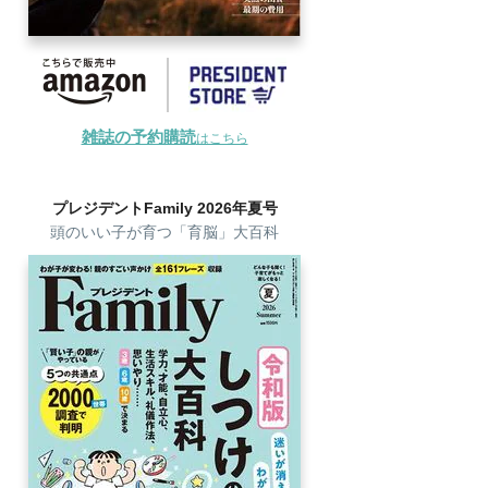
雑誌の予約購読
はこちら
プレジデントFamily 2026年夏号
頭のいい子が育つ「育脳」大百科