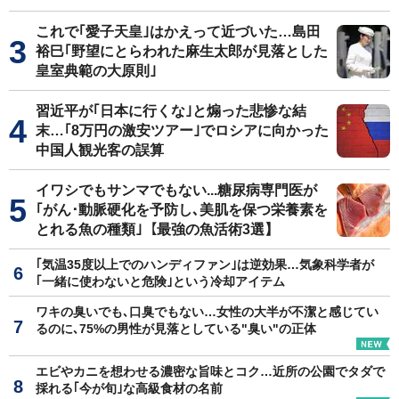
これで｢愛子天皇｣はかえって近づいた…島田
裕巳｢野望にとらわれた麻生太郎が見落とした
皇室典範の大原則｣
習近平が｢日本に行くな｣と煽った悲惨な結
末…｢8万円の激安ツアー｣でロシアに向かった
中国人観光客の誤算
イワシでもサンマでもない...糖尿病専門医が
｢がん･動脈硬化を予防し､美肌を保つ栄養素を
とれる魚の種類｣【最強の魚活術3選】
｢気温35度以上でのハンディファン｣は逆効果…気象科学者が
｢一緒に使わないと危険｣という冷却アイテム
ワキの臭いでも､口臭でもない…女性の大半が不潔と感じてい
るのに､75%の男性が見落としている"臭い"の正体
エビやカニを想わせる濃密な旨味とコク…近所の公園でタダで
採れる｢今が旬｣な高級食材の名前