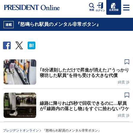
会員登録
検索
ログイン
『怒鳴られ駅員のメンタル非常ボタン』
連載
｢8分遅刻しただけで昇進が消えた｣"うっかり
寝坊した駅員"を待ち受ける大きな代償
綿貫 渉
線路に降りれば5秒で回収できるのに…駅員
が｢線路内の落とし物｣をすぐに拾わないワケ
綿貫 渉
プレジデントオンライン
『怒鳴られ駅員のメンタル非常ボタン』