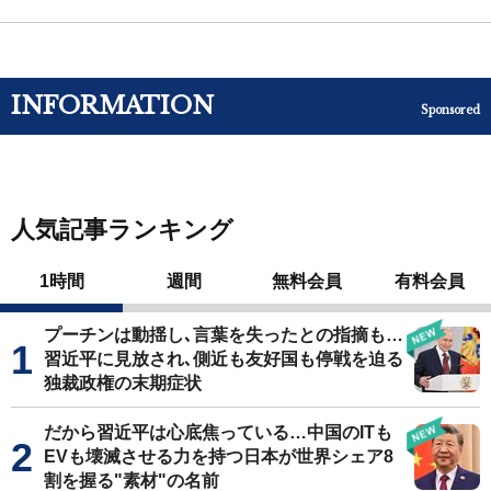
INFORMATION
Sponsored
人気記事ランキング
1時間
週間
無料会員
有料会員
プーチンは動揺し､言葉を失ったとの指摘も…
習近平に見放され､側近も友好国も停戦を迫る
独裁政権の末期症状
だから習近平は心底焦っている…中国のITも
EVも壊滅させる力を持つ日本が世界シェア8
割を握る"素材"の名前