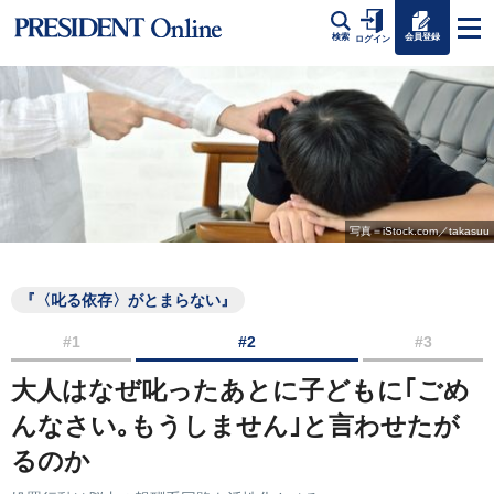
会員登録
検索
ログイン
写真＝iStock.com／takasuu
『〈叱る依存〉がとまらない』
#1
#2
#3
大人はなぜ叱ったあとに子どもに｢ごめ
んなさい｡もうしません｣と言わせたが
るのか