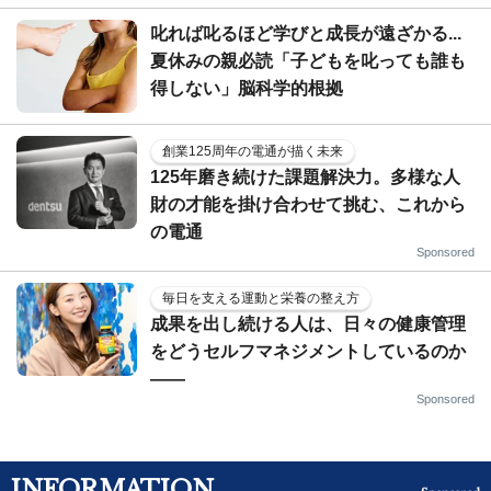
叱れば叱るほど学びと成長が遠ざかる...
夏休みの親必読「子どもを叱っても誰も
得しない」脳科学的根拠
創業125周年の電通が描く未来
125年磨き続けた課題解決力。多様な人
財の才能を掛け合わせて挑む、これから
の電通
Sponsored
毎日を支える運動と栄養の整え方
成果を出し続ける人は、日々の健康管理
をどうセルフマネジメントしているのか
——
Sponsored
INFORMATION