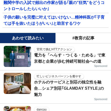
難関中学の入試で頻出の作家が語る｢親の"狂気"をどうコ
ントロールしたらいいか｣
子供の願いを完璧に叶えてはいけない…精神科医が｢子育
ては手を抜いたほうがいい｣と助言するワケ
あわせて読みたい
#教育の記事
官民で挑むHTTアクション
電力を「へらす・つくる・ためる」で東
京都と企業が歩む持続可能社会への道
Sponsored
忙しいビジネスパーソンを癒やす
ホテルのサービスと別荘の独立性を融
合…シェア別荘｢GLAMDAY STYLE｣の
魅力
Sponsored
dancyu