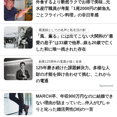
外食するより断然ラクでお得で美味...元
水産庁職員が考案「1尾2000円の鮮魚丸
ごとフライパン料理」の非日常感
看護婦としての名声と私生活の影
「風、薫る」には出てこない大関和の"最
愛の息子"は33歳で他界...娘も20歳で亡く
した和に唯一残された存在
創業125周年の電通が描く未来
125年磨き続けた課題解決力。多様な人
財の才能を掛け合わせて挑む、これから
の電通
Sponsored
MARCH卒、年収900万円なのに結婚でき
ない理由が詰まっていた...仲人がぴしゃ
りと叱った婚活男性(36)の一言