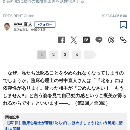
処罰行動は脳内の報酬系回路を活性化させる
PRESIDENT Online
2022/04/06 8:00
村中 直人
+フォロー
臨床心理士、公認心理師
1
2
3
4
なぜ、私たちは叱ることをやめられなくなってしまうの
でしょうか。臨床心理士の村中直人さんは「『叱る』には
依存性があります。叱った相手が『ごめんなさい！ もう
しません‼』と言う姿を見て自己効力感というご褒美が得ら
れるからです」といいます――。（第2回／全3回）
関連記事
【第1回】臨床心理士が警鐘｢叱らずに､ほめましょう｣という風潮に潜
む大問題