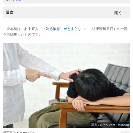
目次
※本稿は、村中直人『
〈叱る依存〉がとまらない
』（紀伊國屋書店）の一部
を再編集したものです。
写真＝iStock.com／takasuu
※写真はイメージです