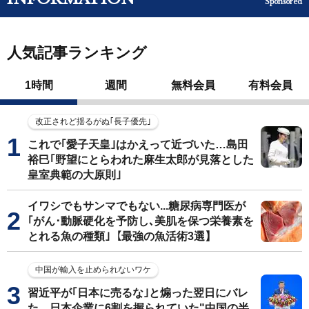
Sponsored
人気記事ランキング
1時間
週間
無料会員
有料会員
改正されど揺るがぬ｢長子優先｣
これで｢愛子天皇｣はかえって近づいた…島田
裕巳｢野望にとらわれた麻生太郎が見落とした
皇室典範の大原則｣
イワシでもサンマでもない...糖尿病専門医が
｢がん･動脈硬化を予防し､美肌を保つ栄養素を
とれる魚の種類｣【最強の魚活術3選】
中国が輸入を止められないワケ
習近平が｢日本に売るな｣と煽った翌日にバレ
た…日本企業に6割を握られていた"中国の半