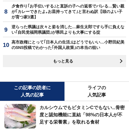
夕食作り｢お手伝いする｣と直訴の子への返答でバレる…賢い親
が｢カレーできたよ｡お皿持ってきて｣と言わぬ訳【頭のよい子
が育つ家3選】
逆らった県議は次々と姿を消した…麻生太郎ですら手に負えな
い｢自民党福岡県議団｣が県民よりも大事にする掟
高市政権にとって｢日本人の生活｣はどうでもいい…小野田紀美
のSNS投稿でわかった｢外国人政策｣の本当の狙い
もっと見る
この記事の読者に
ライフの
人気の記事
人気記事
カルシウムでもビタミンCでもない...骨密
度と認知機能に直結「98%の日本人が不
足する栄養素」を取れる食材