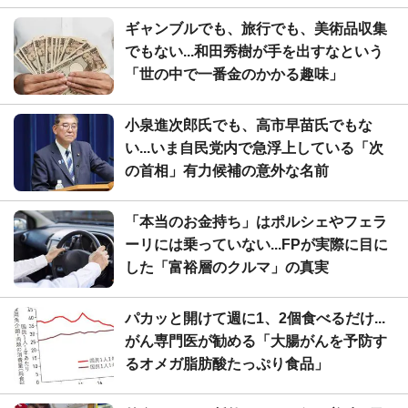
ギャンブルでも、旅行でも、美術品収集
でもない...和田秀樹が手を出すなという
「世の中で一番金のかかる趣味」
小泉進次郎氏でも、高市早苗氏でもな
い...いま自民党内で急浮上している「次
の首相」有力候補の意外な名前
「本当のお金持ち」はポルシェやフェラ
ーリには乗っていない...FPが実際に目に
した「富裕層のクルマ」の真実
パカッと開けて週に1、2個食べるだけ...
がん専門医が勧める「大腸がんを予防す
るオメガ脂肪酸たっぷり食品」