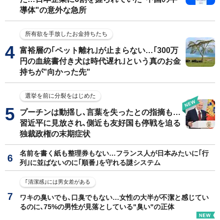
導体"の意外な急所
所有欲を手放したお金持ちたち
富裕層の｢ペット離れ｣が止まらない…｢300万
円の血統書付き犬は時代遅れ｣という真のお金
持ちが"向かった先"
選挙を前に分裂をはじめた
プーチンは動揺し､言葉を失ったとの指摘も…
習近平に見放され､側近も友好国も停戦を迫る
独裁政権の末期症状
名前を書く紙も整理券もない…フランス人が日本みたいに｢行
列｣に並ばないのに｢順番｣を守れる謎システム
｢清潔感｣には男女差がある
ワキの臭いでも､口臭でもない…女性の大半が不潔と感じてい
るのに､75%の男性が見落としている"臭い"の正体