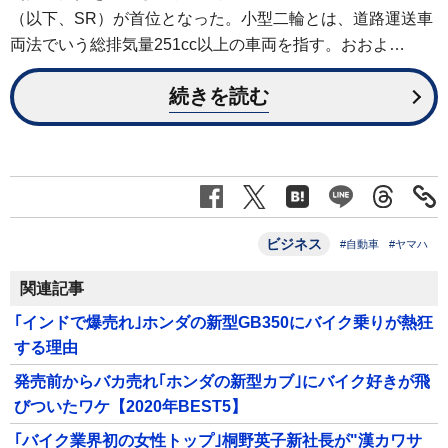
（以下、SR）が首位となった。小型二輪とは、道路運送車
両法でいう総排気量251cc以上の車両を指す。おおよ…
続きを読む
ビジネス
#自動車
#ヤマハ
関連記事
｢インドで爆売れ｣ホンダの新型GB350にバイク乗りが熱狂
する理由
発売前からバカ売れ｢ホンダの新型カブ｣にバイク好きが飛
びついたワケ【2020年BEST5】
｢バイク業界初の女性トップ｣桐野英子新社長が"漢カワサ