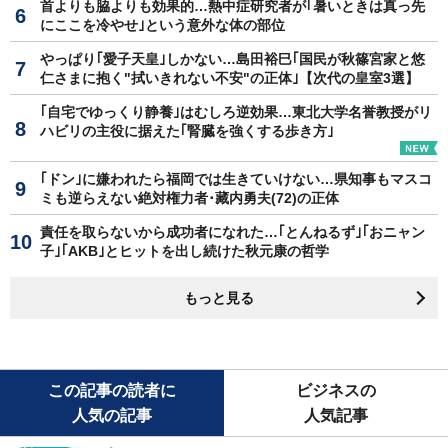
首よりも脇よりも効果的…熱中症研究者が｢暑いときは真っ先
にここを冷やせ｣という意外な体の部位
やっぱり｢愛子天皇｣しかない…島田裕巳｢国民が秋篠宮家と悠
仁さまに抱く"拭いきれない不安"の正体｣【次代の皇室3選】
｢自宅でゆっくり静養｣はむしろ逆効果…東北大学名誉教授がリ
ハビリの主役に据えた｢腎臓を強くする歩き方｣
｢ドン｣に嫌われたら福岡では生きていけない…県知事もマスコ
ミも逆らえない絶対権力者･藏内勇夫(72)の正体
責任を取らないから成功者になれた…｢とんねるず｣｢おニャン
子｣｢AKB｣とヒットを出し続けた秋元康の哲学
もっと見る
この記事の読者に
ビジネスの
人気の記事
人気記事