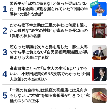
習近平が｢日本に売るな｣と煽った翌日にバレ
た…日本企業に6割を握られていた"中国の半
導体"の意外な急所
だから松下幸之助は三重の神社に何度も通っ
た…孤独な"経営の神様"が崇めた身長12mの
｢異形の神｣の名前
逆らった県議は次々と姿を消した…麻生太郎
ですら手に負えない｢自民党福岡県議団｣が県
民よりも大事にする掟
高市政権にとって｢日本人の生活｣はどうでも
いい…小野田紀美のSNS投稿でわかった｢外国
人政策｣の本当の狙い
｢一流のお金持ち｣は銀座の高級店には見向き
もしない…"本物"を知る富裕層が行きつく"究
極のスシ"の正体