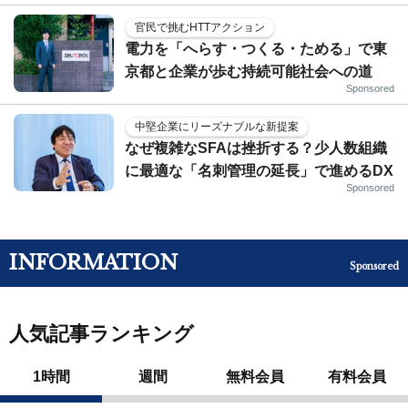
官民で挑むHTTアクション
電力を「へらす・つくる・ためる」で東
京都と企業が歩む持続可能社会への道
Sponsored
中堅企業にリーズナブルな新提案
なぜ複雑なSFAは挫折する？少人数組織
に最適な「名刺管理の延長」で進めるDX
Sponsored
INFORMATION
Sponsored
人気記事ランキング
1時間
週間
無料会員
有料会員