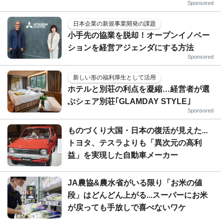
Sponsored
日本企業の新規事業開発の課題
小手先の協業を脱却！オープンイノベー
ションを経営アジェンダにする方法
Sponsored
新しい形の福利厚生として活用
ホテルと別荘の利点を凝縮…経営者が選
ぶシェア別荘｢GLAMDAY STYLE｣
Sponsored
ものづくり大国・日本の復活が見えた...
トヨタ、テスラよりも「異次元の高利
益」を実現した自動車メーカー
JA農協&農水省がいる限り「お米の値
段」はどんどん上がる...スーパーにお米
が戻っても手放しで喜べないワケ