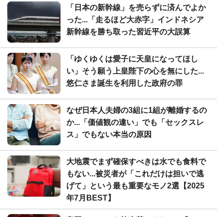
「日本の新幹線」を売らずに済んでよか
った...「走るほど大赤字」インドネシア
新幹線を勝ち取った習近平の大誤算
「ゆくゆくは愛子に天皇になってほし
い」そう願う上皇陛下の心を無にした...
悠仁さま誕生を利用した政府の罪
なぜ日本人夫婦の3組に1組が離婚するの
か...「価値観の違い」でも「セックスレ
ス」でもない本当の原因
大地震でまず確保すべきは水でも食料で
もない...被災者が「これだけは担いで逃
げて」という最も重要なモノ2選【2025
年7月BEST】