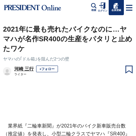
会員登録
検索
ログイン
2021年に最も売れたバイクなのに…ヤ
マハが名作SR400の生産をパタリと止め
たワケ
ヤマハの｢ドル箱｣を阻んだ2つの壁
河崎 三行
+フォロー
ライター
業界紙『二輪車新聞』が2021年のバイク新車販売台数
（推定値）を発表し、小型二輪クラスでヤマハ『SR400』