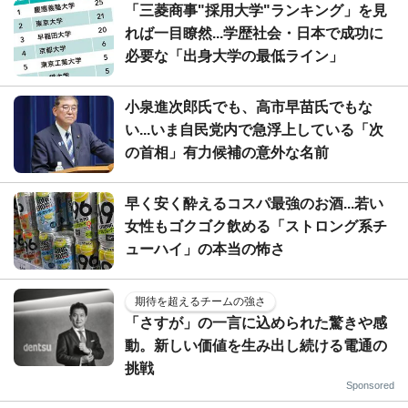
「三菱商事"採用大学"ランキング」を見
れば一目瞭然...学歴社会・日本で成功に
必要な「出身大学の最低ライン」
小泉進次郎氏でも、高市早苗氏でもな
い...いま自民党内で急浮上している「次
の首相」有力候補の意外な名前
早く安く酔えるコスパ最強のお酒...若い
女性もゴクゴク飲める「ストロング系チ
ューハイ」の本当の怖さ
期待を超えるチームの強さ
「さすが」の一言に込められた驚きや感
動。新しい価値を生み出し続ける電通の
挑戦
Sponsored