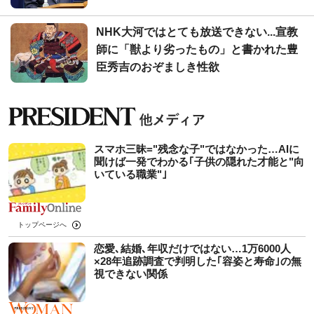
NHK大河ではとても放送できない...宣教
師に「獣より劣ったもの」と書かれた豊
臣秀吉のおぞましき性欲
スマホ三昧="残念な子"ではなかった…AIに
聞けば一発でわかる｢子供の隠れた才能と"向
いている職業"｣
トップページへ
恋愛､結婚､年収だけではない…1万6000人
×28年追跡調査で判明した｢容姿と寿命｣の無
視できない関係