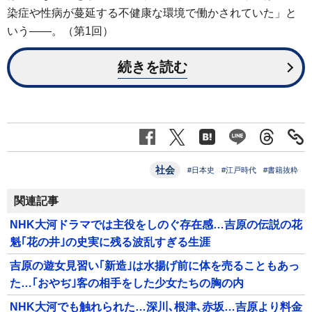
染症や性病が蔓延する不健康な環境で働かされていた」と
いう――。（第1回）
続きを読む
社会
#日本史
#江戸時代
#書籍抜粋
関連記事
NHK大河ドラマでは主役をしのぐ存在感…吉原の伝説の花
魁｢花の井｣の史実に残る波乱すぎる生涯
吉原の遊女見習い｢新造｣は水揚げ前に体を売ることもあっ
た…｢おやぢ｣客の相手をした少女たちの胸の内
NHK大河でも触れられた…深川､根津､赤坂…吉原より料金