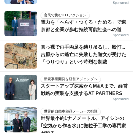
Sponsored
官民で挑むHTTアクション
電力を「へらす・つくる・ためる」で東
京都と企業が歩む持続可能社会への道
Sponsored
真っ裸で両手両足を縛り吊るし、殴打...
吉原からの逃亡に失敗した遊女が受けた
「つりつり」という苛烈な制裁
新規事業開発を経営アジェンダへ
スタートアップ探索からM&Aまで、経営
戦略の実装を支援するAT PARTNERS
Sponsored
世界的自動車部品メーカーの挑戦
世界最小約1ナノメートル、アイシンの
｢空気から作る水｣に微粒子工学の専門家