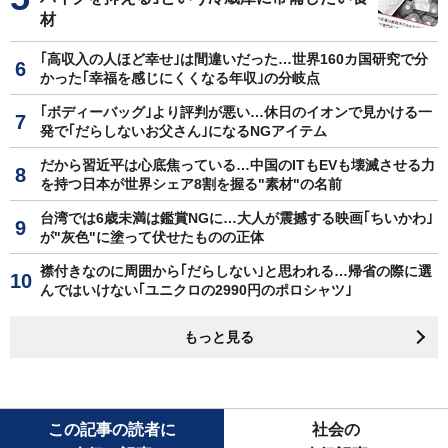
材
｢高収入の人ほど幸せ｣は間違いだった…世界160カ国研究で分
かった｢幸福を感じにくくなる年収｣の分岐点
｢ボディーバッグ｣より評判が悪い…休日のイオンで見かける一
発で｢だらしないお父さん｣になるNGアイテム
だから習近平は心底焦っている…中国のITもEVも壊滅させる力
を持つ日本が世界シェア8割を握る"素材"の名前
台湾では6歳未満は鑑賞NGに…大人が震撼する映画｢ちいかわ｣
が"灰色"に塗って伏せたものの正体
襟付きなのに周囲から｢だらしない｣と思われる…帰省の際に選
んではいけない｢ユニクロの2990円のポロシャツ｣
もっと見る
この記事の読者に
社会の