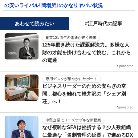
の安いライバル｢岡場所｣のかなりヤバい状況
あわせて読みたい
#江戸時代の記事
創業125周年の電通が描く未来
125年磨き続けた課題解決力。多様な人
財の才能を掛け合わせて挑む、これから
の電通
Sponsored
専用デスクが細やかにサポート
ビジネスリーダーのための安らぎの空
間…都心を離れて軽井沢の「シェア別
荘」へ！
Sponsored
中堅企業にリーズナブルな新提案
なぜ複雑なSFAは挫折する？少人数組織
に最適な「名刺管理の延長」で進めるDX