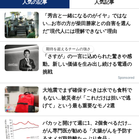
人気の記事
人気記事
「秀吉と一緒になるのがイヤ」ではな
い...お市の方が柴田勝家との自害を選ん
だ"現代人には理解できない"理由
期待を超えるチームの強さ
「さすが」の一言に込められた驚きや感
動。新しい価値を生み出し続ける電通の
挑戦
Sponsored
大地震でまず確保すべきは水でも食料で
もない...被災者が「これだけは担いで逃
げて」という最も重要なモノ2選
パカッと開けて週に1、2個食べるだけ...
がん専門医が勧める「大腸がんを予防す
るオメガ脂肪酸たっぷり食品」