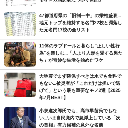
47都道府県の「旧制一中」の栄枯盛衰...
地元トップを維持する名門22校と凋落し
た元名門17校の全リスト
11体のラブドールと暮らし"正しい性行
為"を楽しむ...「人より人形を愛する男た
ち」が奇妙な生活を始めたワケ
大地震でまず確保すべきは水でも食料で
もない...被災者が「これだけは担いで逃
げて」という最も重要なモノ2選【2025
年7月BEST】
小泉進次郎氏でも、高市早苗氏でもな
い...いま自民党内で急浮上している「次
の首相」有力候補の意外な名前