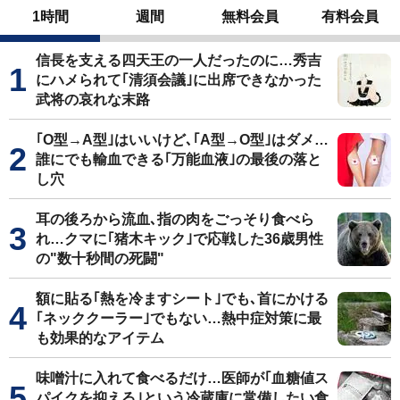
1時間
週間
無料会員
有料会員
信長を支える四天王の一人だったのに…秀吉
にハメられて｢清須会議｣に出席できなかった
武将の哀れな末路
｢O型→A型｣はいいけど､｢A型→O型｣はダメ…
誰にでも輸血できる｢万能血液｣の最後の落と
し穴
耳の後ろから流血､指の肉をごっそり食べら
れ…クマに｢猪木キック｣で応戦した36歳男性
の"数十秒間の死闘"
額に貼る｢熱を冷ますシート｣でも､首にかける
｢ネッククーラー｣でもない…熱中症対策に最
も効果的なアイテム
味噌汁に入れて食べるだけ…医師が｢血糖値ス
パイクを抑える｣という冷蔵庫に常備したい食