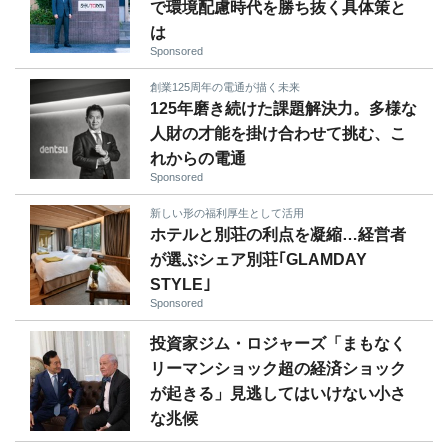
で環境配慮時代を勝ち抜く具体策と
は
Sponsored
創業125周年の電通が描く未来
125年磨き続けた課題解決力。多様な
人財の才能を掛け合わせて挑む、こ
れからの電通
Sponsored
新しい形の福利厚生として活用
ホテルと別荘の利点を凝縮…経営者
が選ぶシェア別荘｢GLAMDAY
STYLE｣
Sponsored
投資家ジム・ロジャーズ「まもなく
リーマンショック超の経済ショック
が起きる」見逃してはいけない小さ
な兆候