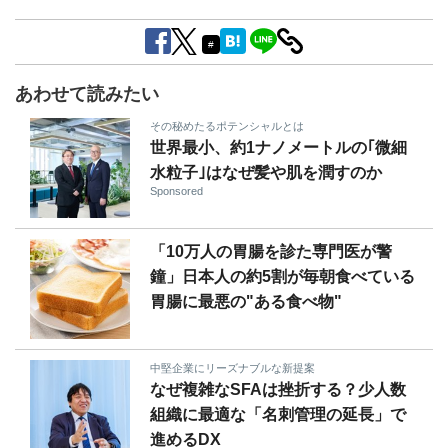
#
あわせて読みたい
その秘めたるポテンシャルとは
世界最小、約1ナノメートルの｢微細
水粒子｣はなぜ髪や肌を潤すのか
Sponsored
「10万人の胃腸を診た専門医が警
鐘」日本人の約5割が毎朝食べている
胃腸に最悪の"ある食べ物"
中堅企業にリーズナブルな新提案
なぜ複雑なSFAは挫折する？少人数
組織に最適な「名刺管理の延長」で
進めるDX