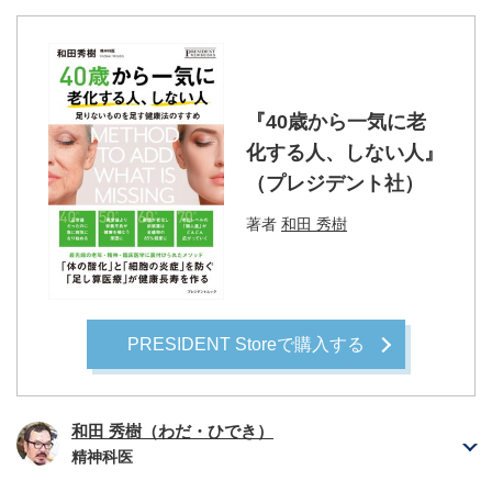
『40歳から一気に老
化する人、しない人』
（プレジデント社）
著者
和田 秀樹
PRESIDENT Storeで購入する
和田 秀樹（わだ・ひでき）
精神科医