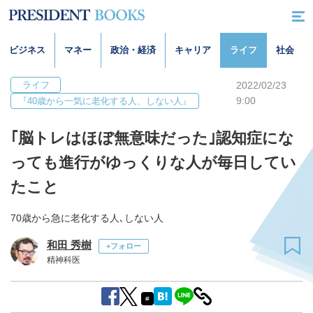
ビジネス
マネー
政治・経済
キャリア
ライフ
社会
ライフ
2022/02/23
9:00
『40歳から一気に老化する人、しない人』
｢脳トレはほぼ無意味だった｣認知症にな
っても進行がゆっくりな人が毎日してい
たこと
70歳から急に老化する人､しない人
和田 秀樹
+フォロー
精神科医
#