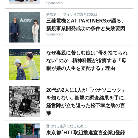
Sponsored
事業ポートフォリオの変革に挑戦
三菱電機とAT PARTNERSが語る、
新規事業開発成功の条件と失敗要因
Sponsored
なぜ毒親に苦しむ娘は“母を捨てられ
ない”のか...精神科医が指摘する「母
親が娘の人生を支配する」理由
20代の2人に1人が「パナソニック」
を知らない...衝撃の調査結果を手に、
経営陣が立ち返った松下幸之助の言
葉
選ばれる企業になるために
東京都｢HTT取組推進宣言企業｣登録