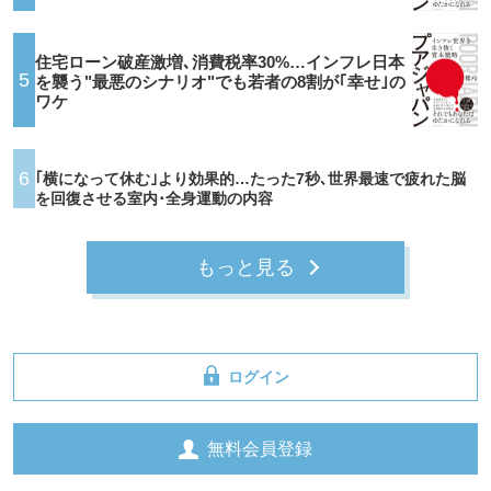
住宅ローン破産激増､消費税率30%…インフレ日本
5
を襲う"最悪のシナリオ"でも若者の8割が｢幸せ｣の
ワケ
6
｢横になって休む｣より効果的…たった7秒､世界最速で疲れた脳
を回復させる室内･全身運動の内容
もっと見る
ログイン
無料会員登録