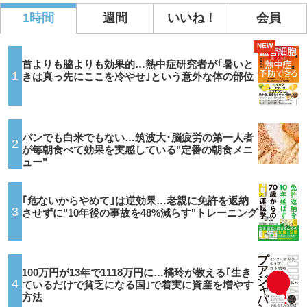
1時間
週間
いいね！
会員
NEW
首よりも脇よりも効果的…熱中症研究者が｢暑いと
1
きは真っ先にここを冷やせ｣という意外な体の部位
パンでも白米でもない…筑波大･脳疲労の第一人者
2
が毎朝食べて効果を実感している"定番の朝食メニ
ュー"
｢危ないからやめて｣は逆効果…老親に免許を返納
3
させずに"10年後の事故を48%減らす"トレーニング
100万円が13年で1118万円に…橘玲が教える｢生き
4
ているだけで貧乏になる国｣で着実に資産を増やす
方法