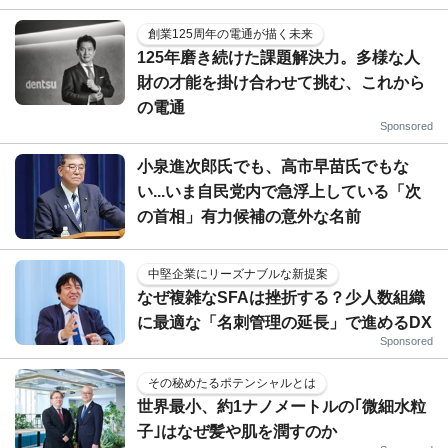
創業125周年の電通が描く未来
125年磨き続けた課題解決力。多様な人
財の才能を掛け合わせて挑む、これから
の電通
Sponsored
小泉進次郎氏でも、高市早苗氏でもな
い...いま自民党内で急浮上している「次
の首相」有力候補の意外な名前
中堅企業にリーズナブルな新提案
なぜ複雑なSFAは挫折する？少人数組織
に最適な「名刺管理の延長」で進めるDX
Sponsored
その秘めたるポテンシャルとは
世界最小、約1ナノメートルの｢微細水粒
子｣はなぜ髪や肌を潤すのか