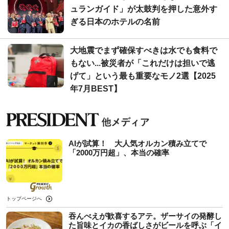
ュランガイド」が太鼓判を押した意外す
ぎる日本のホテルの名前
大地震でまず確保すべきは水でも食料で
もない...被災者が「これだけは担いで逃
げて」という最も重要なモノ2選【2025
年7月BEST】
AIが試算！ 大人気オルカン積み立てで
「2000万円超」、本当の確率
トップページへ
吞んべえが歓喜するアテ。ザーサイの発酵し
た旨味とイカの香ばしさがビールを呼ぶ「イ