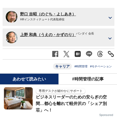
野口 吉昭（のぐち・よしあき）
HRインスティテュート代表取締役
バンダイ 会長
上野 和典（うえの・かずのり）
キャリア
#時間管理
#モチベーション
あわせて読みたい
#時間管理の記事
専用デスクが細やかにサポート
ビジネスリーダーのための安らぎの空
間…都心を離れて軽井沢の「シェア別
荘」へ！
Sponsored