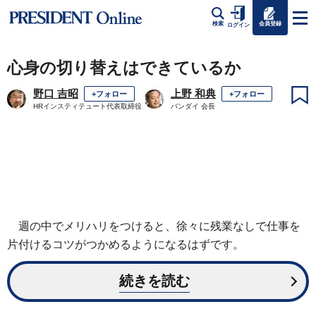
会員登録
検索
ログイン
心身の切り替えはできているか
野口 吉昭
上野 和典
+フォロー
+フォロー
HRインスティテュート代表取締役
バンダイ 会長
週の中でメリハリをつけると、徐々に残業なしで仕事を
片付けるコツがつかめるようになるはずです。
続きを読む