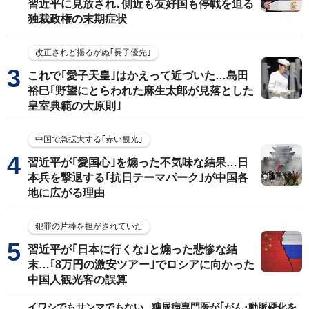
習近平に見放され､側近も友好国も停戦を迫る
独裁政権の末期症状
改正されど揺るがぬ｢長子優先｣
これで｢愛子天皇｣はかえって近づいた…島田
裕巳｢野望にとらわれた麻生太郎が見落とした
皇室典範の大原則｣
中国で急拡大する｢赤い観光｣
習近平が｢愛国心｣を煽った不気味な結果…日
本兵を撃退する｢抗日テーマパーク｣が中国各
地に広がる理由
犯罪の片棒を担がされていた
習近平が｢日本に行くな｣と煽った悲惨な結
末…｢8万円の激安ツアー｣でロシアに向かった
中国人観光客の誤算
イワシでもサンマでもない...糖尿病専門医が｢がん･動脈硬化を