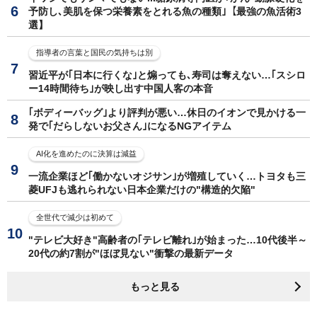
予防し､美肌を保つ栄養素をとれる魚の種類｣【最強の魚活術3
選】
指導者の言葉と国民の気持ちは別
習近平が｢日本に行くな｣と煽っても､寿司は奪えない…｢スシロ
ー14時間待ち｣が映し出す中国人客の本音
｢ボディーバッグ｣より評判が悪い…休日のイオンで見かける一
発で｢だらしないお父さん｣になるNGアイテム
AI化を進めたのに決算は減益
一流企業ほど｢働かないオジサン｣が増殖していく…トヨタも三
菱UFJも逃れられない日本企業だけの"構造的欠陥"
全世代で減少は初めて
"テレビ大好き"高齢者の｢テレビ離れ｣が始まった…10代後半～
20代の約7割が"ほぼ見ない"衝撃の最新データ
もっと見る