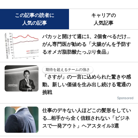
この記事の読者に
キャリアの
人気の記事
人気記事
パカッと開けて週に1、2個食べるだけ...
がん専門医が勧める「大腸がんを予防す
るオメガ脂肪酸たっぷり食品」
期待を超えるチームの強さ
「さすが」の一言に込められた驚きや感
動。新しい価値を生み出し続ける電通の
挑戦
Sponsored
仕事のデキない人ほどこの髪形をしてい
る...相手から全く信頼されない「ビジネ
スで一発アウト」ヘアスタイル3選