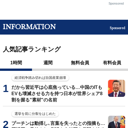
Sponsored
INFORMATION
Sponsored
人気記事ランキング
1時間
週間
無料会員
有料会員
経済戦争踏み切れば自国産業崩壊
だから習近平は心底焦っている…中国のITも
EVも壊滅させる力を持つ日本が世界シェア8
割を握る"素材"の名前
選挙を前に分裂をはじめた
プーチンは動揺し､言葉を失ったとの指摘も…