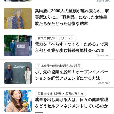
Sponsored
異民族に3000人の皇族が連れ去られ、収
容所送りに...「戦利品」になった女性皇
族たちがたどった悲惨な結末
官民で挑むHTTアクション
電力を「へらす・つくる・ためる」で東
京都と企業が歩む持続可能社会への道
Sponsored
日本企業の新規事業開発の課題
小手先の協業を脱却！オープンイノベー
ションを経営アジェンダにする方法
Sponsored
毎日を支える運動と栄養の整え方
成果を出し続ける人は、日々の健康管理
をどうセルフマネジメントしているのか
——