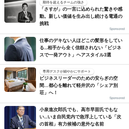
期待を超えるチームの強さ
「さすが」の一言に込められた驚きや感
動。新しい価値を生み出し続ける電通の
挑戦
Sponsored
仕事のデキない人ほどこの髪形をしてい
る...相手から全く信頼されない「ビジネ
スで一発アウト」ヘアスタイル3選
専用デスクが細やかにサポート
ビジネスリーダーのための安らぎの空
間…都心を離れて軽井沢の「シェア別
荘」へ！
Sponsored
小泉進次郎氏でも、高市早苗氏でもな
い...いま自民党内で急浮上している「次
の首相」有力候補の意外な名前