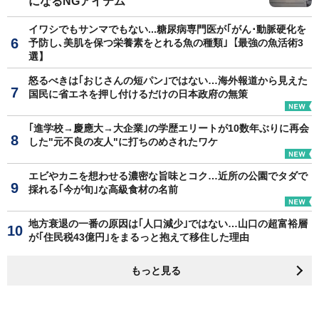
になるNGアイテム
イワシでもサンマでもない...糖尿病専門医が｢がん･動脈硬化を
予防し､美肌を保つ栄養素をとれる魚の種類｣【最強の魚活術3
選】
怒るべきは｢おじさんの短パン｣ではない…海外報道から見えた
国民に省エネを押し付けるだけの日本政府の無策
｢進学校→慶應大→大企業｣の学歴エリートが10数年ぶりに再会
した"元不良の友人"に打ちのめされたワケ
エビやカニを想わせる濃密な旨味とコク…近所の公園でタダで
採れる｢今が旬｣な高級食材の名前
地方衰退の一番の原因は｢人口減少｣ではない…山口の超富裕層
が｢住民税43億円｣をまるっと抱えて移住した理由
もっと見る