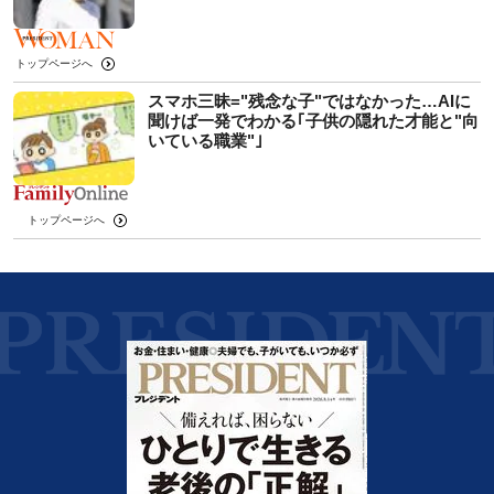
トップページへ
スマホ三昧="残念な子"ではなかった…AIに
聞けば一発でわかる｢子供の隠れた才能と"向
いている職業"｣
トップページへ