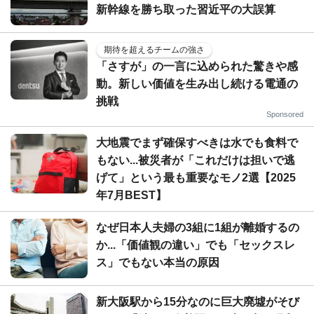
新幹線を勝ち取った習近平の大誤算
期待を超えるチームの強さ
「さすが」の一言に込められた驚きや感
動。新しい価値を生み出し続ける電通の
挑戦
Sponsored
大地震でまず確保すべきは水でも食料で
もない...被災者が「これだけは担いで逃
げて」という最も重要なモノ2選【2025
年7月BEST】
なぜ日本人夫婦の3組に1組が離婚するの
か...「価値観の違い」でも「セックスレ
ス」でもない本当の原因
新大阪駅から15分なのに巨大廃墟がそび