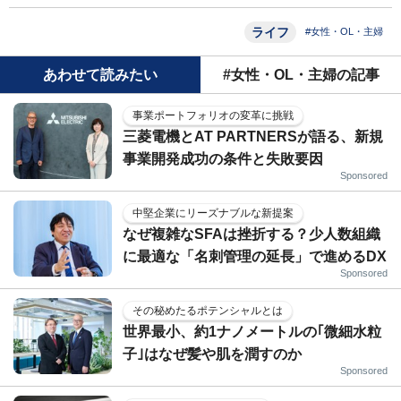
ライフ
#女性・OL・主婦
あわせて読みたい
#女性・OL・主婦の記事
事業ポートフォリオの変革に挑戦
三菱電機とAT PARTNERSが語る、新規
事業開発成功の条件と失敗要因
Sponsored
中堅企業にリーズナブルな新提案
なぜ複雑なSFAは挫折する？少人数組織
に最適な「名刺管理の延長」で進めるDX
Sponsored
その秘めたるポテンシャルとは
世界最小、約1ナノメートルの｢微細水粒
子｣はなぜ髪や肌を潤すのか
Sponsored