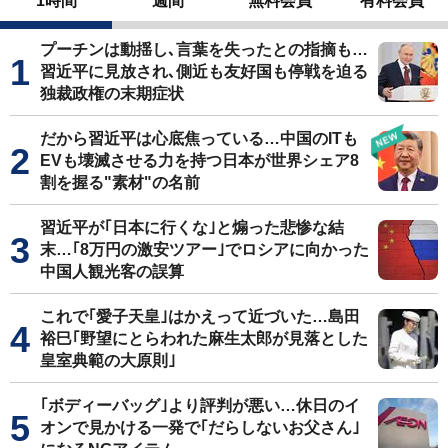
1時間
週間
無料会員
有料会員
プーチンは動揺し､言葉を失ったとの指摘も…
習近平に見放され､側近も友好国も停戦を迫る
独裁政権の末期症状
だから習近平は心底焦っている…中国のITも
EVも壊滅させる力を持つ日本が世界シェア8
割を握る"素材"の名前
習近平が｢日本に行くな｣と煽った悲惨な結
末…｢8万円の激安ツアー｣でロシアに向かった
中国人観光客の誤算
これで｢愛子天皇｣はかえって近づいた…島田
裕巳｢野望にとらわれた麻生太郎が見落とした
皇室典範の大原則｣
｢ボディーバッグ｣より評判が悪い…休日のイ
オンで見かける一発で｢だらしないお父さん｣