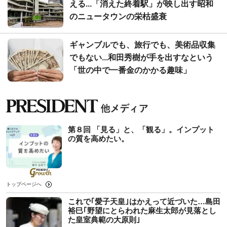
える...「消えた終着駅」が映し出す昭和
のニュータウンの栄枯盛衰
ギャンブルでも、旅行でも、美術品収集
でもない...和田秀樹が手を出すなという
「世の中で一番金のかかる趣味」
第８回 「見る」と、「観る」。インプット
の質を高めたい。
トップページへ
これで｢愛子天皇｣はかえって近づいた…島田
裕巳｢野望にとらわれた麻生太郎が見落とし
た皇室典範の大原則｣