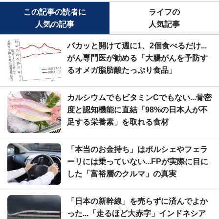
この記事の読者に
ライフの
人気の記事
人気記事
パカッと開けて週に1、2個食べるだけ...
がん専門医が勧める「大腸がんを予防す
るオメガ脂肪酸たっぷり食品」
カルシウムでもビタミンCでもない...骨密
度と認知機能に直結「98%の日本人が不
足する栄養素」を取れる食材
「本当のお金持ち」はポルシェやフェラ
ーリには乗っていない...FPが実際に目に
した「富裕層のクルマ」の真実
「日本の新幹線」を売らずに済んでよか
った...「走るほど大赤字」インドネシア