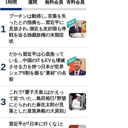
1時間
週間
無料会員
有料会員
プーチンは動揺し､言葉を失
ったとの指摘も…習近平に
見放され､側近も友好国も停
戦を迫る独裁政権の末期症
状
だから習近平は心底焦って
いる…中国のITもEVも壊滅
させる力を持つ日本が世界
シェア8割を握る"素材"の名
前
これで｢愛子天皇｣はかえっ
て近づいた…島田裕巳｢野望
にとらわれた麻生太郎が見
落とした皇室典範の大原則｣
習近平が｢日本に行くな｣と