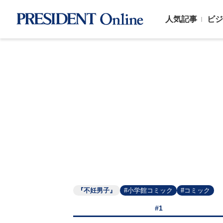
人気記事
ビジ
『不妊男子』
#小学館コミック
#コミック
#1