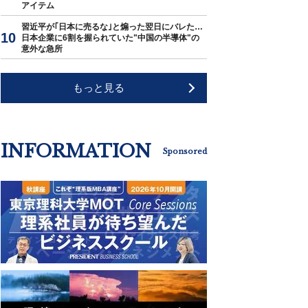
アイテム
習近平が｢日本に売るな｣と煽った翌日にバレた…
日本企業に6割を握られていた"中国の半導体"の
意外な急所
もっと見る
INFORMATION
Sponsored