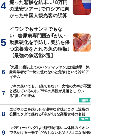
煽った悲惨な結末…｢8万円
の激安ツアー｣でロシアに向
かった中国人観光客の誤算
イワシでもサンマでもな
い...糖尿病専門医が｢がん･
動脈硬化を予防し､美肌を保
つ栄養素をとれる魚の種類｣
【最強の魚活術3選】
｢気温35度以上でのハンディファン｣は逆効果…気
象科学者が｢一緒に使わないと危険｣という冷却ア
イテム
ワキの臭いでも､口臭でもない…女性の大半が不潔
と感じているのに､75%の男性が見落としてい
る"臭い"の正体
エビやカニを想わせる濃密な旨味とコク…近所の
公園でタダで採れる｢今が旬｣な高級食材の名前
｢ボディーバッグ｣より評判が悪い…休日のイオン
で見かける一発で｢だらしないお父さん｣になるNG