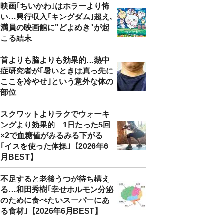
映画｢ちいかわ｣はホラーより怖
い…興行収入｢キングダム｣超え､
満員の映画館に"どよめき"が起
こる結末
首よりも脇よりも効果的…熱中
症研究者が｢暑いときは真っ先に
ここを冷やせ｣という意外な体の
部位
スクワットよりラクでウォーキ
ングより効果的…1日たった5回
×2で血糖値がみるみる下がる
｢イスを使った体操｣【2026年6
月BEST】
不足すると老後うつが待ち構え
る…和田秀樹｢幸せホルモン分泌
のために食べたいスーパーにあ
る食材｣【2026年6月BEST】