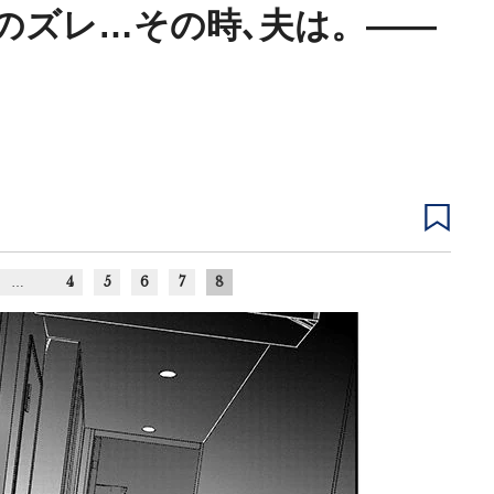
婦のズレ…その時､夫は。――
4
5
6
7
8
…