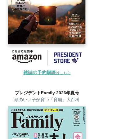
雑誌の予約購読
はこちら
プレジデントFamily 2026年夏号
頭のいい子が育つ「育脳」大百科