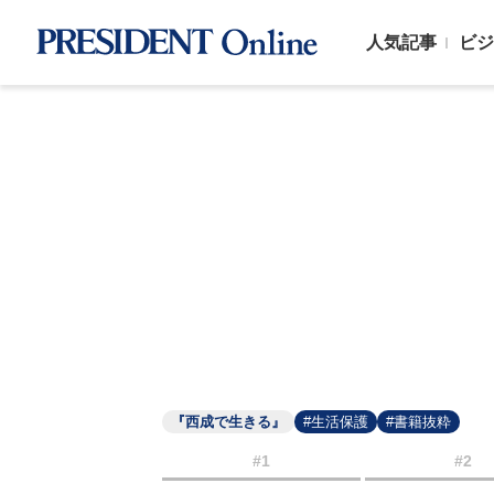
人気記事
ビジ
『西成で生きる』
#生活保護
#書籍抜粋
#1
#2