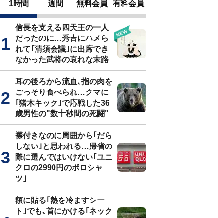
1時間
週間
無料会員
有料会員
信長を支える四天王の一人
だったのに…秀吉にハメら
れて｢清須会議｣に出席でき
なかった武将の哀れな末路
耳の後ろから流血､指の肉を
ごっそり食べられ…クマに
｢猪木キック｣で応戦した36
歳男性の"数十秒間の死闘"
襟付きなのに周囲から｢だら
しない｣と思われる…帰省の
際に選んではいけない｢ユニ
クロの2990円のポロシャ
ツ｣
額に貼る｢熱を冷ますシー
ト｣でも､首にかける｢ネック