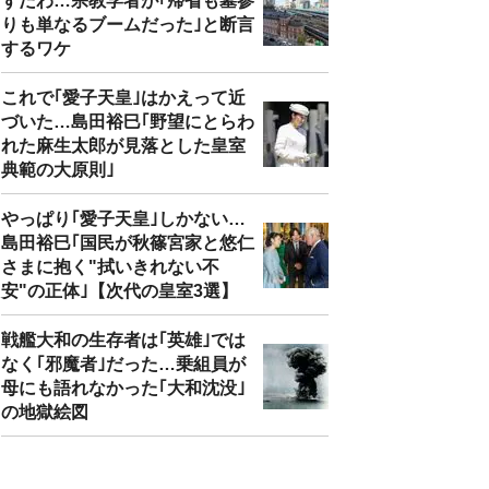
ずだわ…宗教学者が｢帰省も墓参
りも単なるブームだった｣と断言
するワケ
これで｢愛子天皇｣はかえって近
づいた…島田裕巳｢野望にとらわ
れた麻生太郎が見落とした皇室
典範の大原則｣
やっぱり｢愛子天皇｣しかない…
島田裕巳｢国民が秋篠宮家と悠仁
さまに抱く"拭いきれない不
安"の正体｣【次代の皇室3選】
戦艦大和の生存者は｢英雄｣では
なく｢邪魔者｣だった…乗組員が
母にも語れなかった｢大和沈没｣
の地獄絵図