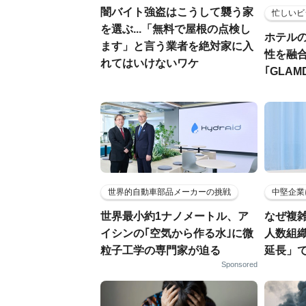
闇バイト強盗はこうして襲う家
忙しいビ
を選ぶ...「無料で屋根の点検し
ホテル
ます」と言う業者を絶対家に入
性を融
れてはいけないワケ
｢GLAM
世界的自動車部品メーカーの挑戦
中堅企業
世界最小約1ナノメートル、ア
なぜ複雑
イシンの｢空気から作る水｣に微
人数組
粒子工学の専門家が迫る
延長」で
Sponsored