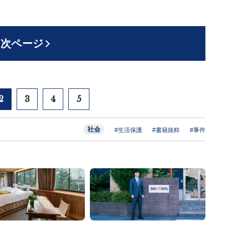
次ページ
2
3
4
5
社会
#生活保護
#書籍抜粋
#事件