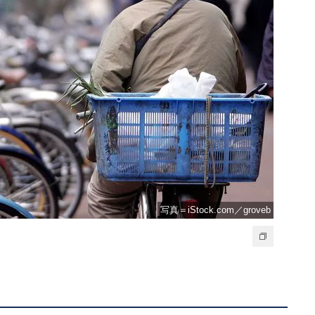
写真＝iStock.com／groveb