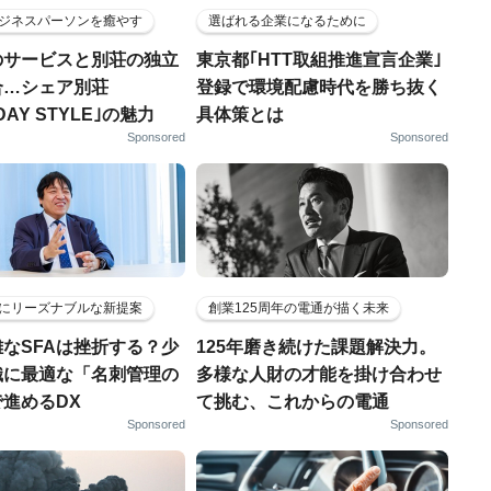
ジネスパーソンを癒やす
選ばれる企業になるために
のサービスと別荘の独立
東京都｢HTT取組推進宣言企業｣
合…シェア別荘
登録で環境配慮時代を勝ち抜く
DAY STYLE｣の魅力
具体策とは
Sponsored
Sponsored
にリーズナブルな新提案
創業125周年の電通が描く未来
なSFAは挫折する？少
125年磨き続けた課題解決力。
織に最適な「名刺管理の
多様な人財の才能を掛け合わせ
進めるDX
て挑む、これからの電通
Sponsored
Sponsored