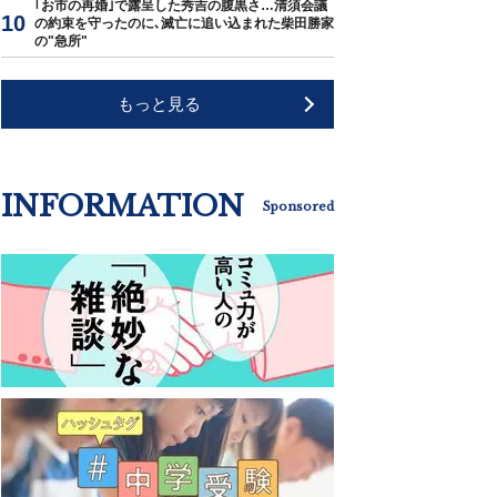
｢お市の再婚｣で露呈した秀吉の腹黒さ…清須会議
の約束を守ったのに､滅亡に追い込まれた柴田勝家
の"急所"
もっと見る
INFORMATION
Sponsored