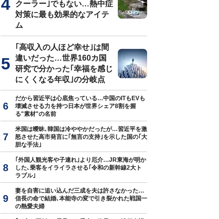
クーラー｣でもない…熱中症
対策に最も効果的なアイテ
ム
｢高収入の人ほど幸せ｣は間
違いだった…世界160カ国
研究で分かった｢幸福を感じ
にくくなる年収｣の分岐点
だから習近平は心底焦っている…中国のITもEVも
壊滅させる力を持つ日本が世界シェア8割を握
る"素材"の名前
米国は曖昧､韓国は冷ややかだったが…習近平を激
怒させた高市発言に｢無言の支持｣を示した国の｢大
胆な手法｣
｢外国人観光客や子連れ｣より厄介…JR東海が明か
した､乗客をイライラさせる｢令和の新幹線2大ト
ラブル｣
妻を自害に追い込んだ三成を夫は許さなかった…
信長の命で結婚､本能寺の変で引き裂かれた戦国一
の熱愛夫婦