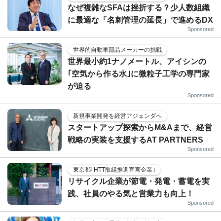
なぜ複雑なSFAは挫折する？少人数組織
に最適な「名刺管理の延長」で進めるDX
Sponsored
世界的自動車部品メーカーの挑戦
世界最小約1ナノメートル、アイシンの
｢空気から作る水｣に微粒子工学の専門家
が迫る
Sponsored
新規事業開発を経営アジェンダへ
スタートアップ探索からM&Aまで、経営
戦略の実装を支援するAT PARTNERS
Sponsored
東京都｢HTT取組推進宣言企業｣
リサイクル企業が節電・発電・蓄電を実
践、社員のやる気と営業力も向上！
Sponsored