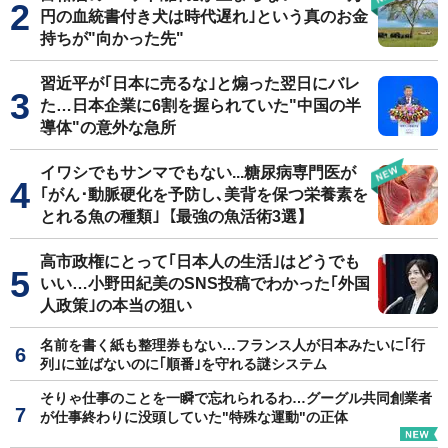
円の血統書付き犬は時代遅れ｣という真のお金
持ちが"向かった先"
習近平が｢日本に売るな｣と煽った翌日にバレ
た…日本企業に6割を握られていた"中国の半
導体"の意外な急所
イワシでもサンマでもない...糖尿病専門医が
｢がん･動脈硬化を予防し､美背を保つ栄養素を
とれる魚の種類｣【最強の魚活術3選】
高市政権にとって｢日本人の生活｣はどうでも
いい…小野田紀美のSNS投稿でわかった｢外国
人政策｣の本当の狙い
名前を書く紙も整理券もない…フランス人が日本みたいに｢行
列｣に並ばないのに｢順番｣を守れる謎システム
そりゃ仕事のことを一瞬で忘れられるわ…グーグル共同創業者
が仕事終わりに没頭していた"特殊な運動"の正体