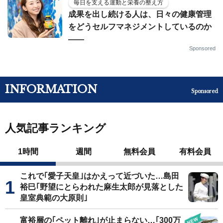
毎日を支える運動と栄養の整え方
成果を出し続ける人は、日々の健康管理
をどうセルフマネジメントしているのか
——
Sponsored
INFORMATION
Sponsored
人気記事ランキング
1時間
週間
無料会員
有料会員
これで｢愛子天皇｣はかえって近づいた…島田
裕巳｢野望にとらわれた麻生太郎が見落とした
皇室典範の大原則｣
富裕層の｢ペット離れ｣が止まらない…｢300万