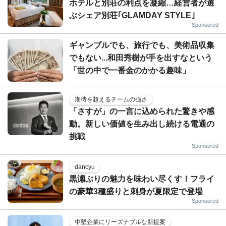
ホテルと別荘の利点を凝縮…経営者が選
ぶシェア別荘｢GLAMDAY STYLE｣
Sponsored
ギャンブルでも、旅行でも、美術品収集
でもない...和田秀樹が手を出すなという
「世の中で一番金のかかる趣味」
期待を超えるチームの強さ
「さすが」の一言に込められた驚きや感
動。新しい価値を生み出し続ける電通の
挑戦
Sponsored
dancyu
黒瀬ぶりの魅力を味わい尽くす！フライ
の豪華3種盛りと刺身が夏限定で登場
Sponsored
中堅企業にリーズナブルな新提案