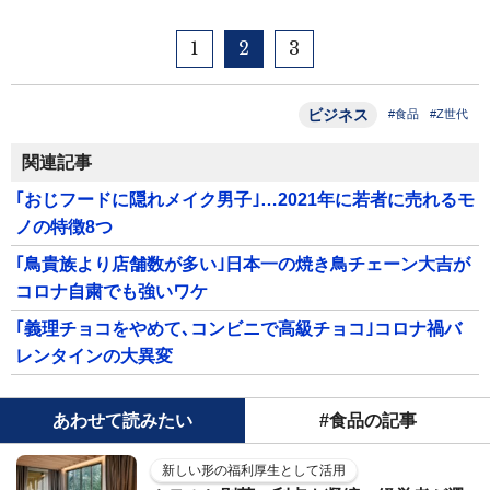
1
2
3
ビジネス
#食品
#Z世代
関連記事
｢おじフードに隠れメイク男子｣…2021年に若者に売れるモ
ノの特徴8つ
｢鳥貴族より店舗数が多い｣日本一の焼き鳥チェーン大吉が
コロナ自粛でも強いワケ
｢義理チョコをやめて､コンビニで高級チョコ｣コロナ禍バ
レンタインの大異変
あわせて読みたい
#食品の記事
新しい形の福利厚生として活用