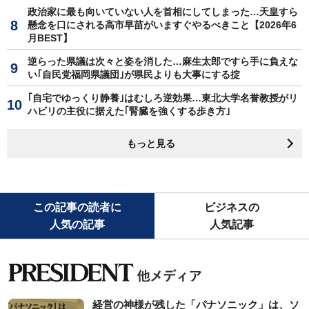
政治家に最も向いていない人を首相にしてしまった…天皇すら
懸念を口にされる高市早苗がいますぐやるべきこと【2026年6
月BEST】
逆らった県議は次々と姿を消した…麻生太郎ですら手に負えな
い｢自民党福岡県議団｣が県民よりも大事にする掟
｢自宅でゆっくり静養｣はむしろ逆効果…東北大学名誉教授がリ
ハビリの主役に据えた｢腎臓を強くする歩き方｣
もっと見る
この記事の読者に
ビジネスの
人気の記事
人気記事
経営の神様が残した「パナソニック」は、ソ