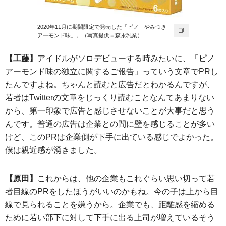
2020年11月に期間限定で発売した「ピノ やみつき
アーモンド味」。（写真提供＝森永乳業）
【工藤】
アイドルがソロデビューする時みたいに、「ピノ
アーモンド味の独立に関するご報告」っていう文章でPRし
たんですよね。ちゃんと読むと広告だとわかるんですが、
若者はTwitterの文章をじっくり読むことなんてあまりない
から、第一印象で広告と感じさせないことが大事だと思う
んです。普通の広告は企業との間に壁を感じることが多い
けど、このPRは企業側が下手に出ている感じでよかった。
僕は親近感が湧きました。
【原田】
これからは、他の企業もこれぐらい思い切って若
者目線のPRをしたほうがいいのかもね。今の子は上から目
線で見られることを嫌うから。企業でも、距離感を縮める
ために若い部下に対して下手に出る上司が増えているそう