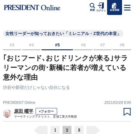
会員登録
検索
ログイン
女性リーダーが知っておきたい「ミレニアル・Z世代の本音」
#3
#4
#5
#6
#7
#8
｢おじフード､おじドリンクが来る｣サラ
リーマンの街･新橋に若者が増えている
意外な理由
渋谷や新宿だけじゃない自分になる
PRESIDENT Online
2021/02/28 8:00
原田 曜平
+フォロー
マーケティングアナリスト、芝浦工業大学教授
1
2
3