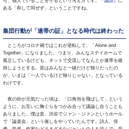
ら、個人でいることを守るという考え方です。『
論語
』に
ある「和して同ぜず」ということですね。
集団行動が「連帯の証」となる時代は終わった
ところがコロナ禍ではこれが逆転して、「Alone and
Together」になりました。つまり、みんなステイホームで
孤立しているけども、ネットで交流してなんとか連帯を維
持しようとする。昔はみんなと一緒だけど独りだったの
が、いまは「一人でいるけど独りじゃない」となっている
わけです。
夜の街が元気だった頃は、「口角泡を飛ばして」という
ように、お互いに胸ぐらをつかみ合って議論し合うことも
ありました。僕は昔、渋谷でジァン・ジァンというホール
で「論楽会」という催しをやっていたんです。詩人、俳
優、学者、作家などさまざまなジャンルの人を読んで、音