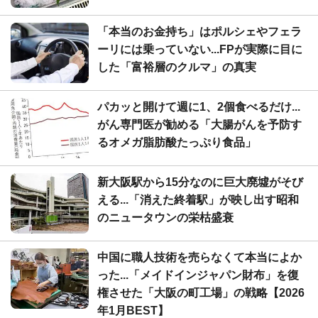
「本当のお金持ち」はポルシェやフェラ
ーリには乗っていない...FPが実際に目に
した「富裕層のクルマ」の真実
パカッと開けて週に1、2個食べるだけ...
がん専門医が勧める「大腸がんを予防す
るオメガ脂肪酸たっぷり食品」
新大阪駅から15分なのに巨大廃墟がそび
える...「消えた終着駅」が映し出す昭和
のニュータウンの栄枯盛衰
中国に職人技術を売らなくて本当によか
った...「メイドインジャパン財布」を復
権させた「大阪の町工場」の戦略【2026
年1月BEST】