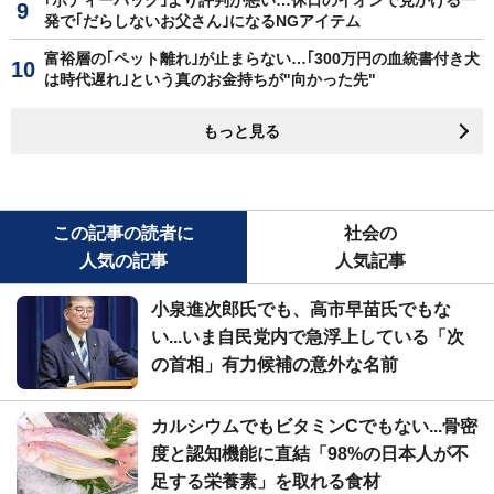
発で｢だらしないお父さん｣になるNGアイテム
富裕層の｢ペット離れ｣が止まらない…｢300万円の血統書付き犬
は時代遅れ｣という真のお金持ちが"向かった先"
もっと見る
この記事の読者に
社会の
人気の記事
人気記事
小泉進次郎氏でも、高市早苗氏でもな
い...いま自民党内で急浮上している「次
の首相」有力候補の意外な名前
カルシウムでもビタミンCでもない...骨密
度と認知機能に直結「98%の日本人が不
足する栄養素」を取れる食材