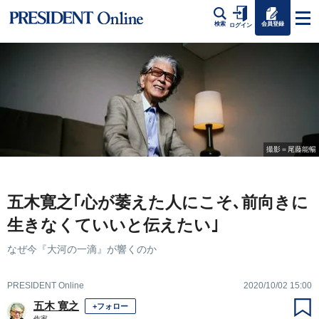
会員登録
検索
ログイン
撮影＝尾藤能暢
五木寛之｢心が萎えた人にこそ､前向きに
生きなくていいと伝えたい｣
なぜ今『大河の一滴』が響くのか
PRESIDENT Online
2020/10/02 15:00
五木 寛之
+フォロー
作家