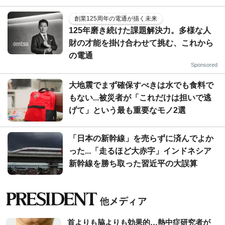
創業125周年の電通が描く未来
125年磨き続けた課題解決力。多様な人
財の才能を掛け合わせて挑む、これから
の電通
Sponsored
大地震でまず確保すべきは水でも食料で
もない...被災者が「これだけは担いで逃
げて」という最も重要なモノ2選
「日本の新幹線」を売らずに済んでよか
った...「走るほど大赤字」インドネシア
新幹線を勝ち取った習近平の大誤算
首よりも脇よりも効果的…熱中症研究者が