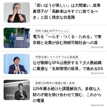
「若いほうが美しい」は大間違い...坂東
眞理子が「高齢者は今すぐに捨てるべ
き」と説く残念な自意識
官民で挑むHTTアクション
電力を「へらす・つくる・ためる」で東
京都と企業が歩む持続可能社会への道
Sponsored
中堅企業にリーズナブルな新提案
なぜ複雑なSFAは挫折する？少人数組織
に最適な「名刺管理の延長」で進めるDX
Sponsored
創業125周年の電通が描く未来
125年磨き続けた課題解決力。多様な人
財の才能を掛け合わせて挑む、これから
の電通
Sponsored