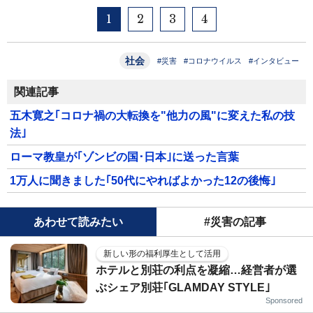
1
2
3
4
社会
#災害
#コロナウイルス
#インタビュー
関連記事
五木寛之｢コロナ禍の大転換を"他力の風"に変えた私の技
法｣
ローマ教皇が｢ゾンビの国･日本｣に送った言葉
1万人に聞きました｢50代にやればよかった12の後悔｣
あわせて読みたい
#災害の記事
新しい形の福利厚生として活用
ホテルと別荘の利点を凝縮…経営者が選
ぶシェア別荘｢GLAMDAY STYLE｣
Sponsored