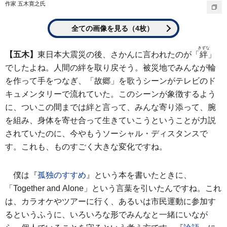
作家 五木寛之氏
全ての画像を見る（4枚）
きずな
【五木】
東日本大震災の後、さかんに言われたのが「
絆
」
でしたよね。人間の絆を取り戻そう。被災地でみんなが輪
を作って手をつなぎ、「故郷」を歌うシーンがテレビのド
キュメンタリーで流れていた。このシーンが象徴するよう
に、ついこの間までは絆と言って、みんな寄り添って、腕
を組み、身体を寄せ合って生きていこうということが力説
されていたのに、今やもうソーシャル・ディスタンスで
す。これも、ものすごく大きな変化ですね。
僕は『
孤独のすすめ
』という本を書いたときに、
「Together and Alone」という言葉を引いたんですね。これ
は、カラオケやツアーに行く、あるいは市民運動に参加す
るというふうに、いろいろな形でみんなと一緒にいなが