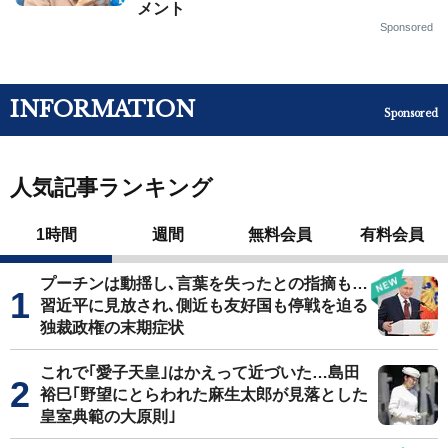
メント
Sponsored
INFORMATION
Sponsored
人気記事ランキング
1時間
週間
無料会員
有料会員
プーチンは動揺し､言葉を失ったとの指摘も…
習近平に見放され､側近も友好国も停戦を迫る
独裁政権の末期症状
これで｢愛子天皇｣はかえって近づいた…島田
裕巳｢野望にとらわれた麻生太郎が見落とした
皇室典範の大原則｣