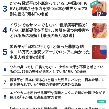
だから習近平は心底焦っている…中国のITも
EVも壊滅させる力を持つ日本が世界シェア8
割を握る"素材"の名前
イワシでもサンマでもない...糖尿病専門医が
｢がん･動脈硬化を予防し､美肌を保つ栄養素を
とれる魚の種類｣【最強の魚活術3選】
習近平が｢日本に行くな｣と煽った悲惨な結
末…｢8万円の激安ツアー｣でロシアに向かった
中国人観光客の誤算
ワキの臭いでも､口臭でもない…女性の大半が不潔と感じてい
るのに､75%の男性が見落としている"臭い"の正体
習近平が｢日本に売るな｣と煽った翌日にバレた…日本企業に6
割を握られていた"中国の半導体"の意外な急所
エビやカニを想わせる濃密な旨味とコク…近所の公園でタダで
採れる｢今が旬｣な高級食材の名前
｢ボディーバッグ｣より評判が悪い…休日のイオンで見かける一