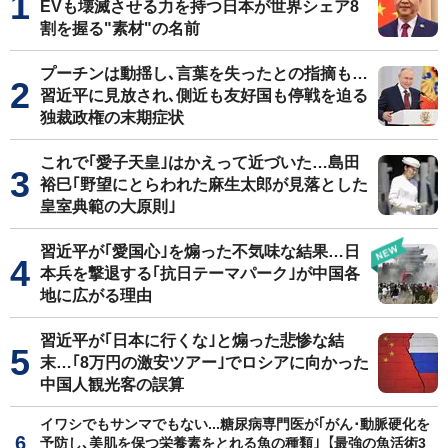
EVも壊滅させる力を持つ日本が世界シェア8
割を握る"素材"の名前
プーチンは動揺し､言葉を失ったとの指摘も…
習近平に見放され､側近も友好国も停戦を迫る
独裁政権の末期症状
これで｢愛子天皇｣はかえって近づいた…島田
裕巳｢野望にとらわれた麻生太郎が見落とした
皇室典範の大原則｣
習近平が｢愛国心｣を煽った不気味な結果…日
本兵を撃退する｢抗日テーマパーク｣が中国各
地に広がる理由
習近平が｢日本に行くな｣と煽った悲惨な結
末…｢8万円の激安ツアー｣でロシアに向かった
中国人観光客の誤算
イワシでもサンマでもない...糖尿病専門医が｢がん･動脈硬化を
予防し､美肌を保つ栄養素をとれる魚の種類｣【最強の魚活術3