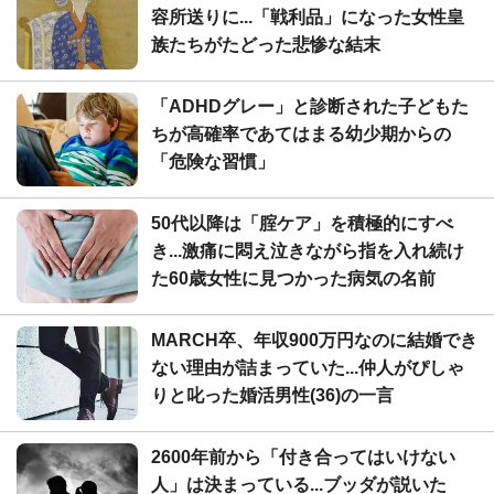
容所送りに...「戦利品」になった女性皇
族たちがたどった悲惨な結末
「ADHDグレー」と診断された子どもた
ちが高確率であてはまる幼少期からの
「危険な習慣」
50代以降は「腟ケア」を積極的にすべ
き...激痛に悶え泣きながら指を入れ続け
た60歳女性に見つかった病気の名前
MARCH卒、年収900万円なのに結婚でき
ない理由が詰まっていた...仲人がぴしゃ
りと叱った婚活男性(36)の一言
2600年前から「付き合ってはいけない
人」は決まっている...ブッダが説いた