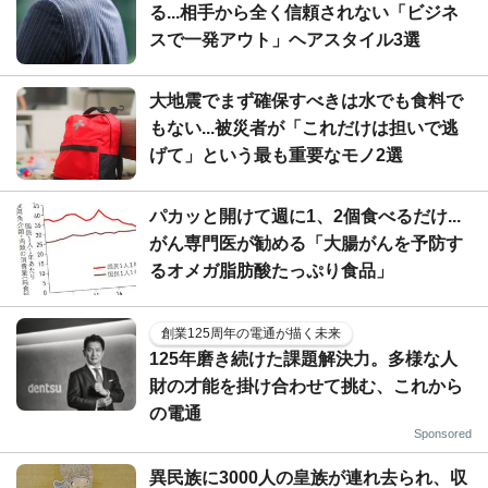
る...相手から全く信頼されない「ビジネ
スで一発アウト」ヘアスタイル3選
大地震でまず確保すべきは水でも食料で
もない...被災者が「これだけは担いで逃
げて」という最も重要なモノ2選
パカッと開けて週に1、2個食べるだけ...
がん専門医が勧める「大腸がんを予防す
るオメガ脂肪酸たっぷり食品」
創業125周年の電通が描く未来
125年磨き続けた課題解決力。多様な人
財の才能を掛け合わせて挑む、これから
の電通
Sponsored
異民族に3000人の皇族が連れ去られ、収