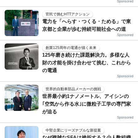
Sponsored
官民で挑むHTTアクション
電力を「へらす・つくる・ためる」で東
京都と企業が歩む持続可能社会への道
Sponsored
創業125周年の電通が描く未来
125年磨き続けた課題解決力。多様な人
財の才能を掛け合わせて挑む、これから
の電通
Sponsored
世界的自動車部品メーカーの挑戦
世界最小約1ナノメートル、アイシンの
｢空気から作る水｣に微粒子工学の専門家
が迫る
Sponsored
中堅企業にリーズナブルな新提案
なぜ複雑なSFAは挫折する？少人数組織