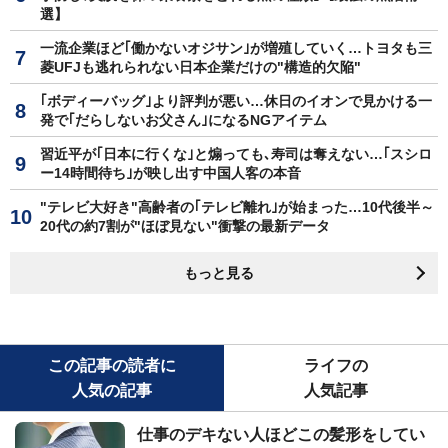
選】
一流企業ほど｢働かないオジサン｣が増殖していく…トヨタも三
菱UFJも逃れられない日本企業だけの"構造的欠陥"
｢ボディーバッグ｣より評判が悪い…休日のイオンで見かける一
発で｢だらしないお父さん｣になるNGアイテム
習近平が｢日本に行くな｣と煽っても､寿司は奪えない…｢スシロ
ー14時間待ち｣が映し出す中国人客の本音
"テレビ大好き"高齢者の｢テレビ離れ｣が始まった…10代後半～
20代の約7割が"ほぼ見ない"衝撃の最新データ
もっと見る
この記事の読者に
ライフの
人気の記事
人気記事
仕事のデキない人ほどこの髪形をしてい