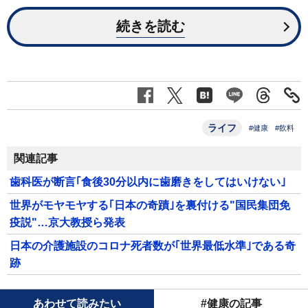
続きを読む
ライフ
#健康
#飲料
関連記事
歯科医が断言｢食後30分以内に歯磨きをしてはいけない｣
世界がモヤモヤする｢日本の奇蹟｣を裏付ける"国民集団免
疫説"…京大教授ら発表
日本の介護施設のコロナ死者数が｢世界最低水準｣である奇
跡
あわせて読みたい
#健康の記事