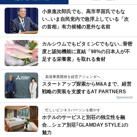
小泉進次郎氏でも、高市早苗氏でもな
い...いま自民党内で急浮上している「次
の首相」有力候補の意外な名前
カルシウムでもビタミンCでもない...骨密
度と認知機能に直結「98%の日本人が不
足する栄養素」を取れる食材
新規事業開発を経営アジェンダへ
スタートアップ探索からM&Aまで、経営
戦略の実装を支援するAT PARTNERS
Sponsored
忙しいビジネスパーソンを癒やす
ホテルのサービスと別荘の独立性を融
合…シェア別荘｢GLAMDAY STYLE｣の
魅力