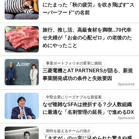
にたまった「秋の疲労」を吹き飛ばす"ス
ーパーフード"の名前
旅行、推し活、高級食材を満喫...70代幸
せ夫婦が「お金の心配ゼロ」の老後のた
めにやったこと
事業ポートフォリオの変革に挑戦
三菱電機とAT PARTNERSが語る、新規
事業開発成功の条件と失敗要因
Sponsored
中堅企業にリーズナブルな新提案
なぜ複雑なSFAは挫折する？少人数組織
に最適な「名刺管理の延長」で進めるDX
Sponsored
期待を超えるチームの強さ
「さすが」の一言に込められた驚きや感