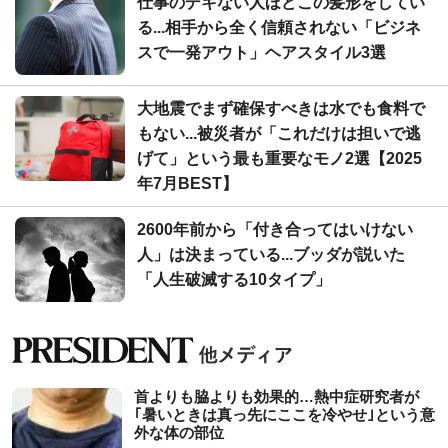
仕事のデキない人ほどこの髪形をしてい
る...相手から全く信頼されない「ビジネ
スで一発アウト」ヘアスタイル3選
大地震でまず確保すべきは水でも食料で
もない...被災者が「これだけは担いで逃
げて」という最も重要なモノ2選【2025
年7月BEST】
2600年前から「付き合ってはいけない
人」は決まっている...ブッダが説いた
「人生破滅する10タイプ」
首よりも脇よりも効果的…熱中症研究者が
｢暑いときは真っ先にここを冷やせ｣という意
外な体の部位