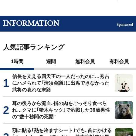
INFORMATION
Sponsored
人気記事ランキング
1時間
週間
無料会員
有料会員
信長を支える四天王の一人だったのに…秀吉
にハメられて｢清須会議｣に出席できなかった
武将の哀れな末路
耳の後ろから流血､指の肉をごっそり食べら
れ…クマに｢猪木キック｣で応戦した36歳男性
の"数十秒間の死闘"
額に貼る｢熱を冷ますシート｣でも､首にかける