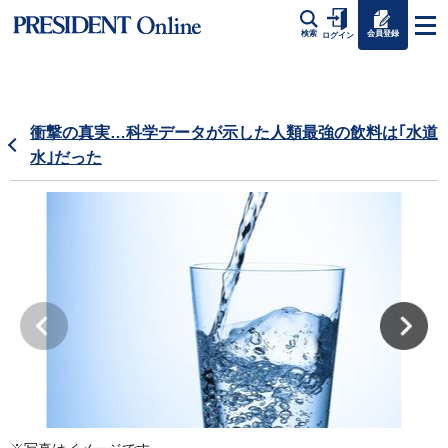
会員登録
検索
ログイン
衝撃の真実…科学データが示した人類最強の飲料は｢水道
水｣だった