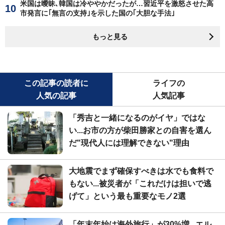
米国は曖昧､韓国は冷ややかだったが…習近平を激怒させた高
市発言に｢無言の支持｣を示した国の｢大胆な手法｣
もっと見る
この記事の読者に
ライフの
人気の記事
人気記事
「秀吉と一緒になるのがイヤ」ではな
い...お市の方が柴田勝家との自害を選ん
だ"現代人には理解できない"理由
大地震でまず確保すべきは水でも食料で
もない...被災者が「これだけは担いで逃
げて」という最も重要なモノ2選
「年末年始は海外旅行」が30%増...エル