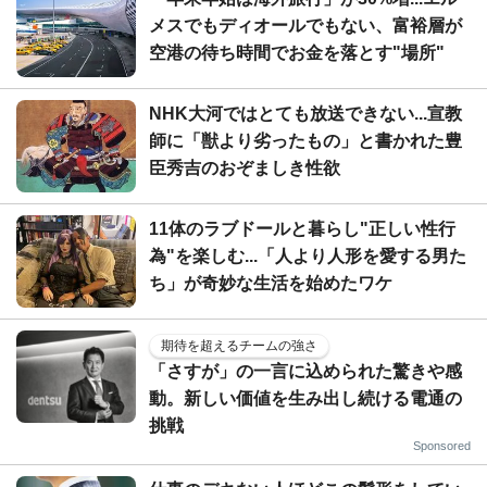
メスでもディオールでもない、富裕層が
空港の待ち時間でお金を落とす"場所"
NHK大河ではとても放送できない...宣教
師に「獣より劣ったもの」と書かれた豊
臣秀吉のおぞましき性欲
11体のラブドールと暮らし"正しい性行
為"を楽しむ...「人より人形を愛する男た
ち」が奇妙な生活を始めたワケ
期待を超えるチームの強さ
「さすが」の一言に込められた驚きや感
動。新しい価値を生み出し続ける電通の
挑戦
Sponsored