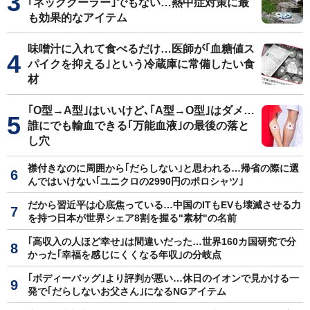
｢ネッククーラー｣でもない…熱中症対策に最
も効果的なアイテム
味噌汁に入れて食べるだけ…医師が｢血糖値ス
パイクを抑える｣という冷蔵庫に常備したい食
材
｢O型→A型｣はいいけど､｢A型→O型｣はダメ…
誰にでも輸血できる｢万能血液｣の最後の落と
し穴
襟付きなのに周囲から｢だらしない｣と思われる…帰省の際に選
んではいけない｢ユニクロの2990円のポロシャツ｣
だから習近平は心底焦っている…中国のITもEVも壊滅させる力
を持つ日本が世界シェア8割を握る"素材"の名前
｢高収入の人ほど幸せ｣は間違いだった…世界160カ国研究で分
かった｢幸福を感じにくくなる年収｣の分岐点
｢ボディーバッグ｣より評判が悪い…休日のイオンで見かける一
発で｢だらしないお父さん｣になるNGアイテム