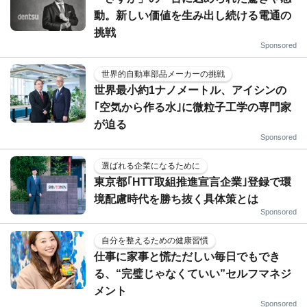
動。新しい価値を生み出し続ける電通の
挑戦
Sponsored
世界的自動車部品メーカーの挑戦
世界最小約1ナノメートル、アイシンの
｢空気から作る水｣に微粒子工学の専門家
が迫る
Sponsored
選ばれる企業になるために
東京都｢HTT取組推進宣言企業｣登録で環
境配慮時代を勝ち抜く具体策とは
Sponsored
自分を整えるための健康習慣
仕事に家事と慌ただしい毎日でもでき
る、“完璧じゃなくていい”セルフマネジ
メント
Sponsored