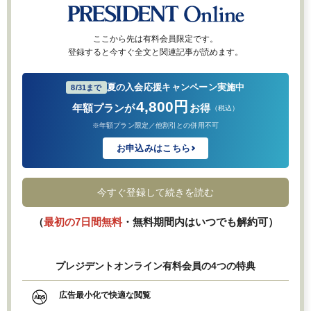
ここから先は有料会員限定です。
登録すると今すぐ全文と関連記事が読めます。
夏の入会応援キャンペーン実施中
8/31まで
4,800円
年額プランが
お得
（税込）
※年額プラン限定／他割引との併用不可
お申込みはこちら
今すぐ登録して続きを読む
（
最初の7日間無料
・無料期間内はいつでも解約可）
プレジデントオンライン有料会員の4つの特典
広告最小化で快適な閲覧