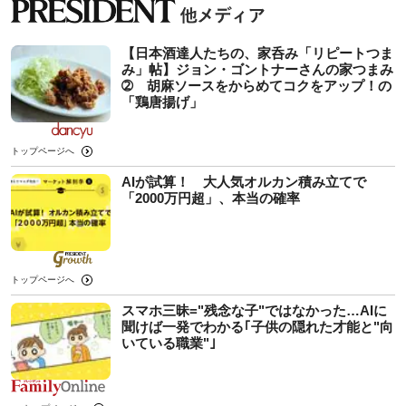
【日本酒達人たちの、家呑み「リピートつま
み」帖】ジョン・ゴントナーさんの家つまみ
➁ 胡麻ソースをからめてコクをアップ！の
「鶏唐揚げ」
トップページへ
AIが試算！ 大人気オルカン積み立てで
「2000万円超」、本当の確率
トップページへ
スマホ三昧="残念な子"ではなかった…AIに
聞けば一発でわかる｢子供の隠れた才能と"向
いている職業"｣