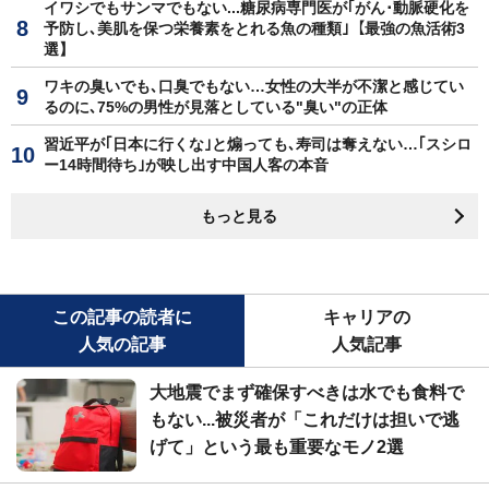
イワシでもサンマでもない...糖尿病専門医が｢がん･動脈硬化を
予防し､美肌を保つ栄養素をとれる魚の種類｣【最強の魚活術3
選】
ワキの臭いでも､口臭でもない…女性の大半が不潔と感じてい
るのに､75%の男性が見落としている"臭い"の正体
習近平が｢日本に行くな｣と煽っても､寿司は奪えない…｢スシロ
ー14時間待ち｣が映し出す中国人客の本音
もっと見る
この記事の読者に
キャリアの
人気の記事
人気記事
大地震でまず確保すべきは水でも食料で
もない...被災者が「これだけは担いで逃
げて」という最も重要なモノ2選