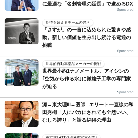
に最適な「名刺管理の延長」で進めるDX
Sponsored
期待を超えるチームの強さ
「さすが」の一言に込められた驚きや感
動。新しい価値を生み出し続ける電通の
挑戦
Sponsored
世界的自動車部品メーカーの挑戦
世界最小約1ナノメートル、アイシンの
｢空気から作る水｣に微粒子工学の専門家
が迫る
Sponsored
灘→東大理III→医師...エリート一直線の和
田秀樹「人にバカにされても全然いい、
むしろ誇り」と語る納得の理由
東京都｢HTT取組推進宣言企業｣