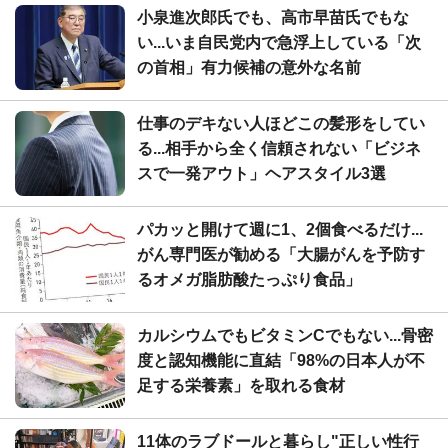
小泉進次郎氏でも、高市早苗氏でもな
い...いま自民党内で急浮上している「次
の首相」有力候補の意外な名前
仕事のデキない人ほどこの髪形をしてい
る...相手から全く信頼されない「ビジネ
スで一発アウト」ヘアスタイル3選
パカッと開けて週に1、2個食べるだけ...
がん専門医が勧める「大腸がんを予防す
るオメガ脂肪酸たっぷり食品」
カルシウムでもビタミンCでもない...骨密
度と認知機能に直結「98%の日本人が不
足する栄養素」を取れる食材
11体のラブドールと暮らし"正しい性行