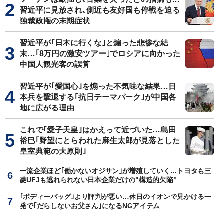
習近平に見放され､側近も友好国も停戦を迫る
独裁政権の末期症状
習近平が｢日本に行くな｣と煽った悲惨な結
末…｢8万円の激安ツアー｣でロシアに向かった
中国人観光客の誤算
習近平が｢愛国心｣を煽った不気味な結果…日
本兵を撃退する｢抗日テーマパーク｣が中国各
地に広がる理由
これで｢愛子天皇｣はかえって近づいた…島田
裕巳｢野望にとらわれた麻生太郎が見落とした
皇室典範の大原則｣
一流企業ほど｢働かないオジサン｣が増殖していく…トヨタも三
菱UFJも逃れられない日本企業だけの"構造的欠陥"
｢ボディーバッグ｣より評判が悪い…休日のイオンで見かける一
発で｢だらしないお父さん｣になるNGアイテム