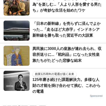
為"を楽しむ...「人より人形を愛する男た
ち」が奇妙な生活を始めたワケ
「日本の新幹線」を売らずに済んでよか
った...「走るほど大赤字」インドネシア
新幹線を勝ち取った習近平の大誤算
異民族に3000人の皇族が連れ去られ、収
容所送りに...「戦利品」になった女性皇
族たちがたどった悲惨な結末
創業125周年の電通が描く未来
125年磨き続けた課題解決力。多様な人
財の才能を掛け合わせて挑む、これから
の電通
Sponsored