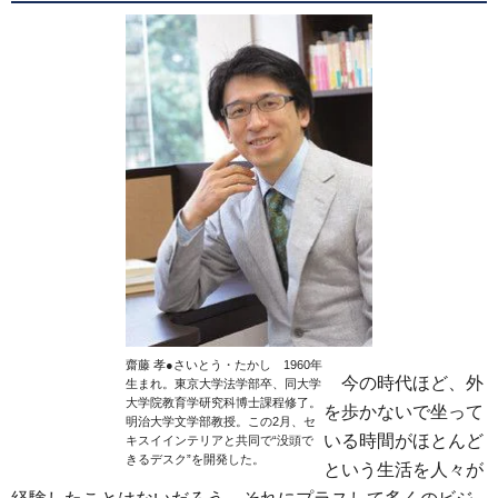
齋藤 孝●さいとう・たかし 1960年
今の時代ほど、外
生まれ。東京大学法学部卒、同大学
大学院教育学研究科博士課程修了。
を歩かないで坐って
明治大学文学部教授。この2月、セ
いる時間がほとんど
キスイインテリアと共同で“没頭で
きるデスク”を開発した。
という生活を人々が