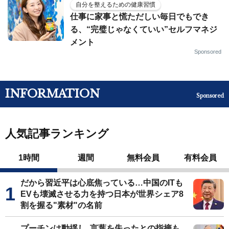
自分を整えるための健康習慣
仕事に家事と慌ただしい毎日でもでき
る、“完璧じゃなくていい”セルフマネジ
メント
Sponsored
INFORMATION
Sponsored
人気記事ランキング
1時間
週間
無料会員
有料会員
だから習近平は心底焦っている…中国のITも
EVも壊滅させる力を持つ日本が世界シェア8
割を握る"素材"の名前
プーチンは動揺し､言葉を失ったとの指摘も…