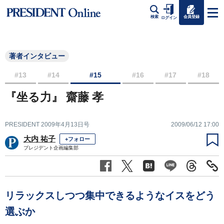
会員登録
検索
ログイン
著者インタビュー
#13
#14
#15
#16
#17
#18
『坐る力』 齋藤 孝
PRESIDENT 2009年4月13日号
2009/06/12 17:00
大内 祐子
+フォロー
プレジデント企画編集部
リラックスしつつ集中できるようなイスをどう
選ぶか