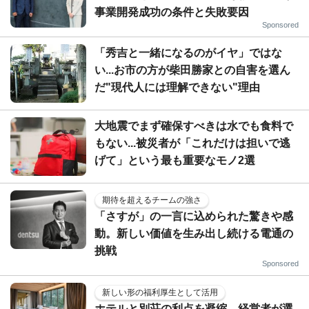
事業開発成功の条件と失敗要因
Sponsored
「秀吉と一緒になるのがイヤ」ではな
い...お市の方が柴田勝家との自害を選ん
だ"現代人には理解できない"理由
大地震でまず確保すべきは水でも食料で
もない...被災者が「これだけは担いで逃
げて」という最も重要なモノ2選
期待を超えるチームの強さ
「さすが」の一言に込められた驚きや感
動。新しい価値を生み出し続ける電通の
挑戦
Sponsored
新しい形の福利厚生として活用
ホテルと別荘の利点を凝縮…経営者が選