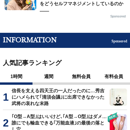
をどうセルフマネジメントしているのか
——
Sponsored
INFORMATION
Sponsored
人気記事ランキング
1時間
週間
無料会員
有料会員
信長を支える四天王の一人だったのに…秀吉
にハメられて｢清須会議｣に出席できなかった
武将の哀れな末路
｢O型→A型｣はいいけど､｢A型→O型｣はダメ…
誰にでも輸血できる｢万能血液｣の最後の落と
し穴