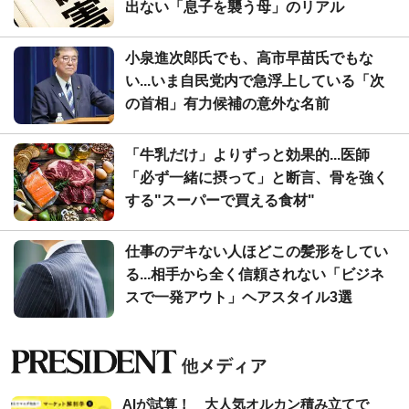
出ない「息子を襲う母」のリアル
小泉進次郎氏でも、高市早苗氏でもな
い...いま自民党内で急浮上している「次
の首相」有力候補の意外な名前
「牛乳だけ」よりずっと効果的...医師
「必ず一緒に摂って」と断言、骨を強く
する"スーパーで買える食材"
仕事のデキない人ほどこの髪形をしてい
る...相手から全く信頼されない「ビジネ
スで一発アウト」ヘアスタイル3選
AIが試算！ 大人気オルカン積み立てで