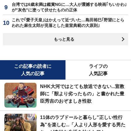
台湾では6歳未満は鑑賞NGに…大人が震撼する映画｢ちいかわ｣
が"灰色"に塗って伏せたものの正体
これで｢愛子天皇｣はかえって近づいた…島田裕巳｢野望にとら
われた麻生太郎が見落とした皇室典範の大原則｣
もっと見る
この記事の読者に
ライフの
人気の記事
人気記事
NHK大河ではとても放送できない...宣教
師に「獣より劣ったもの」と書かれた豊
臣秀吉のおぞましき性欲
11体のラブドールと暮らし"正しい性行
為"を楽しむ...「人より人形を愛する男た