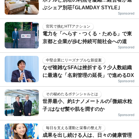
ぶシェア別荘｢GLAMDAY STYLE｣
Sponsored
官民で挑むHTTアクション
電力を「へらす・つくる・ためる」で東
京都と企業が歩む持続可能社会への道
Sponsored
中堅企業にリーズナブルな新提案
なぜ複雑なSFAは挫折する？少人数組織
に最適な「名刺管理の延長」で進めるDX
Sponsored
その秘めたるポテンシャルとは
世界最小、約1ナノメートルの｢微細水粒
子｣はなぜ髪や肌を潤すのか
Sponsored
毎日を支える運動と栄養の整え方
成果を出し続ける人は、日々の健康管理