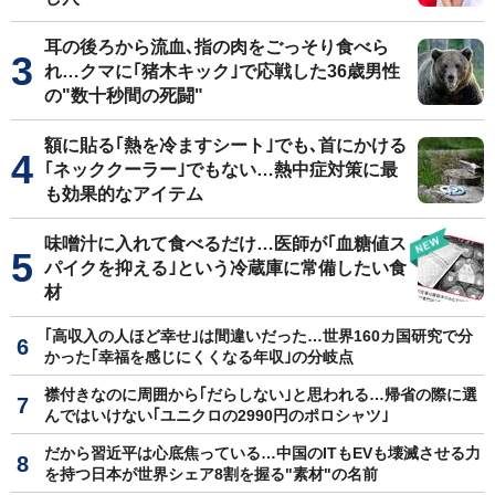
耳の後ろから流血､指の肉をごっそり食べら
れ…クマに｢猪木キック｣で応戦した36歳男性
の"数十秒間の死闘"
額に貼る｢熱を冷ますシート｣でも､首にかける
｢ネッククーラー｣でもない…熱中症対策に最
も効果的なアイテム
味噌汁に入れて食べるだけ…医師が｢血糖値ス
パイクを抑える｣という冷蔵庫に常備したい食
材
｢高収入の人ほど幸せ｣は間違いだった…世界160カ国研究で分
かった｢幸福を感じにくくなる年収｣の分岐点
襟付きなのに周囲から｢だらしない｣と思われる…帰省の際に選
んではいけない｢ユニクロの2990円のポロシャツ｣
だから習近平は心底焦っている…中国のITもEVも壊滅させる力
を持つ日本が世界シェア8割を握る"素材"の名前