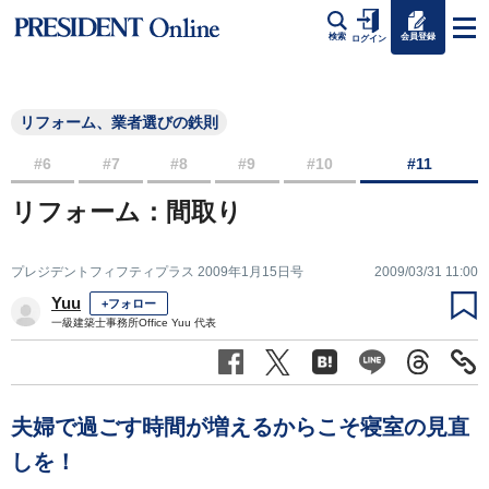
会員登録
検索
ログイン
リフォーム、業者選びの鉄則
#6
#7
#8
#9
#10
#11
リフォーム：間取り
プレジデントフィフティプラス 2009年1月15日号
2009/03/31 11:00
Yuu
+フォロー
一級建築士事務所Office Yuu 代表
夫婦で過ごす時間が増えるからこそ寝室の見直
しを！