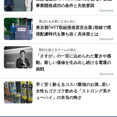
事業開発成功の条件と失敗要因
Sponsored
選ばれる企業になるために
東京都｢HTT取組推進宣言企業｣登録で環
境配慮時代を勝ち抜く具体策とは
Sponsored
期待を超えるチームの強さ
「さすが」の一言に込められた驚きや感
動。新しい価値を生み出し続ける電通の
挑戦
Sponsored
早く安く酔えるコスパ最強のお酒...若い
女性もゴクゴク飲める「ストロング系チ
ューハイ」の本当の怖さ