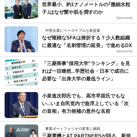
世界最小、約1ナノメートルの｢微細水粒
子｣はなぜ髪や肌を潤すのか
Sponsored
中堅企業にリーズナブルな新提案
なぜ複雑なSFAは挫折する？少人数組織
に最適な「名刺管理の延長」で進めるDX
Sponsored
「三菱商事"採用大学"ランキング」を見
れば一目瞭然...学歴社会・日本で成功に
必要な「出身大学の最低ライン」
小泉進次郎氏でも、高市早苗氏でもな
い...いま自民党内で急浮上している「次
の首相」有力候補の意外な名前
事業ポートフォリオの変革に挑戦
三菱電機とAT PARTNERSが語る、新規