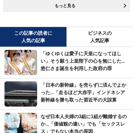
もっと見る
この記事の読者に
ビジネスの
人気の記事
人気記事
「ゆくゆくは愛子に天皇になってほし
い」そう願う上皇陛下の心を無にした...
悠仁さま誕生を利用した政府の罪
「日本の新幹線」を売らずに済んでよか
った...「走るほど大赤字」インドネシア
新幹線を勝ち取った習近平の大誤算
なぜ日本人夫婦の3組に1組が離婚するの
か...「価値観の違い」でも「セックスレ
ス」でもない本当の原因