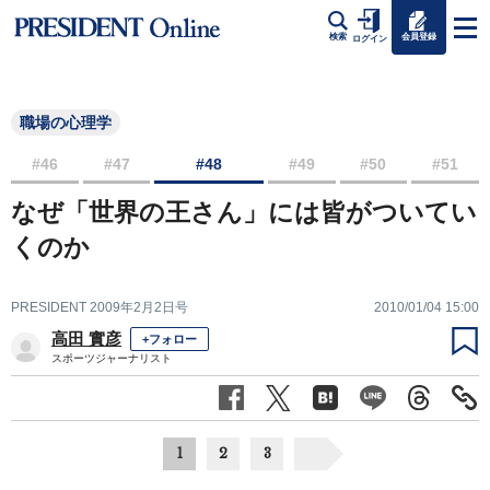
会員登録
検索
ログイン
職場の心理学
#46
#47
#48
#49
#50
#51
なぜ「世界の王さん」には皆がついてい
くのか
PRESIDENT 2009年2月2日号
2010/01/04 15:00
高田 實彦
+フォロー
スポーツジャーナリスト
1
2
3