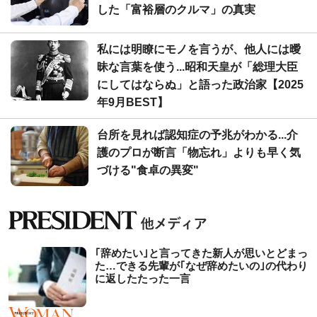
した「富裕層のクルマ」の真実
私には明瞭にモノを言うが、他人には曖
昧な言葉を使う...昭和天皇が「総理大臣
にしてはならぬ」と語った政治家【2025
年9月BEST】
台所を見れば認知症の予兆がわかる...介
護のプロが断言「物忘れ」よりも早く気
づける"食卓の異変"
｢辞めたい｣と言ってきた新人が思いとどまっ
た…できる先輩が｢なぜ辞めたいの｣の代わり
に返したたった一言