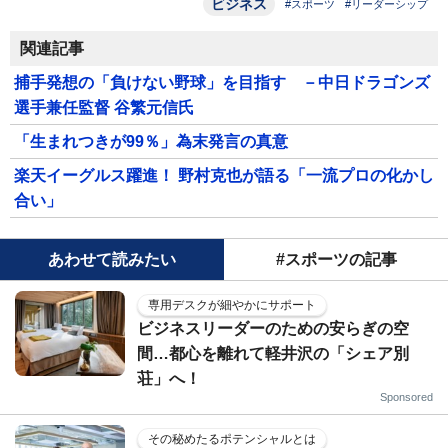
ビジネス
#スポーツ
#リーダーシップ
関連記事
捕手発想の「負けない野球」を目指す －中日ドラゴンズ
選手兼任監督 谷繁元信氏
「生まれつきが99％」為末発言の真意
楽天イーグルス躍進！ 野村克也が語る「一流プロの化かし
合い」
あわせて読みたい
#スポーツの記事
専用デスクが細やかにサポート
ビジネスリーダーのための安らぎの空
間…都心を離れて軽井沢の「シェア別
荘」へ！
Sponsored
その秘めたるポテンシャルとは