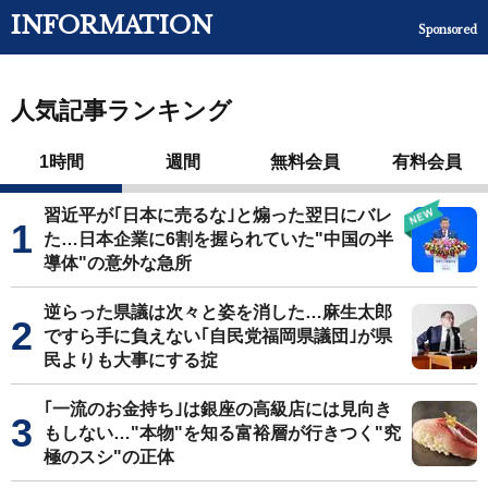
INFORMATION
Sponsored
人気記事ランキング
1時間
週間
無料会員
有料会員
習近平が｢日本に売るな｣と煽った翌日にバレ
た…日本企業に6割を握られていた"中国の半
導体"の意外な急所
逆らった県議は次々と姿を消した…麻生太郎
ですら手に負えない｢自民党福岡県議団｣が県
民よりも大事にする掟
｢一流のお金持ち｣は銀座の高級店には見向き
もしない…"本物"を知る富裕層が行きつく"究
極のスシ"の正体