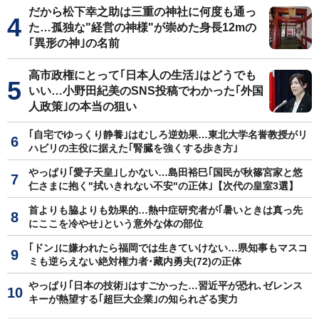
だから松下幸之助は三重の神社に何度も通っ
た…孤独な"経営の神様"が崇めた身長12mの
｢異形の神｣の名前
高市政権にとって｢日本人の生活｣はどうでも
いい…小野田紀美のSNS投稿でわかった｢外国
人政策｣の本当の狙い
｢自宅でゆっくり静養｣はむしろ逆効果…東北大学名誉教授がリ
ハビリの主役に据えた｢腎臓を強くする歩き方｣
やっぱり｢愛子天皇｣しかない…島田裕巳｢国民が秋篠宮家と悠
仁さまに抱く"拭いきれない不安"の正体｣【次代の皇室3選】
首よりも脇よりも効果的…熱中症研究者が｢暑いときは真っ先
にここを冷やせ｣という意外な体の部位
｢ドン｣に嫌われたら福岡では生きていけない…県知事もマスコ
ミも逆らえない絶対権力者･藏内勇夫(72)の正体
やっぱり｢日本の技術｣はすごかった…習近平が恐れ､ゼレンス
キーが熱望する｢超巨大企業｣の知られざる実力