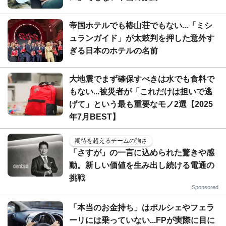
帝国ホテルでも椿山荘でもない...「ミシ
ュランガイド」が太鼓判を押した意外す
ぎる日本のホテルの名前
大地震でまず確保すべきは水でも食料で
もない...被災者が「これだけは担いで逃
げて」という最も重要なモノ2選【2025
年7月BEST】
期待を超えるチームの強さ
「さすが」の一言に込められた驚きや感
動。新しい価値を生み出し続ける電通の
挑戦
Sponsored
「本当のお金持ち」はポルシェやフェラ
ーリには乗っていない...FPが実際に目に