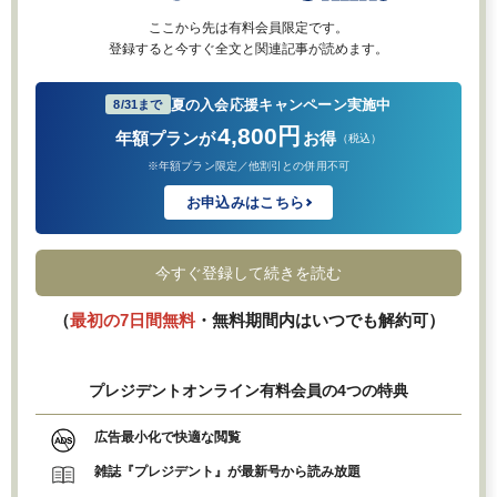
ここから先は有料会員限定です。
登録すると今すぐ全文と関連記事が読めます。
夏の入会応援キャンペーン実施中
8/31まで
4,800円
年額プランが
お得
（税込）
※年額プラン限定／他割引との併用不可
お申込みはこちら
今すぐ登録して続きを読む
（
最初の7日間無料
・無料期間内はいつでも解約可）
プレジデントオンライン有料会員の4つの特典
広告最小化で快適な閲覧
雑誌『プレジデント』が最新号から読み放題