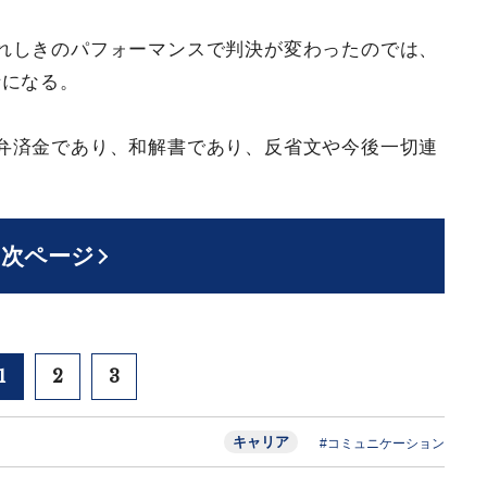
れしきのパフォーマンスで判決が変わったのでは、
話になる。
弁済金であり、和解書であり、反省文や今後一切連
。
次ページ
1
2
3
キャリア
#コミュニケーション