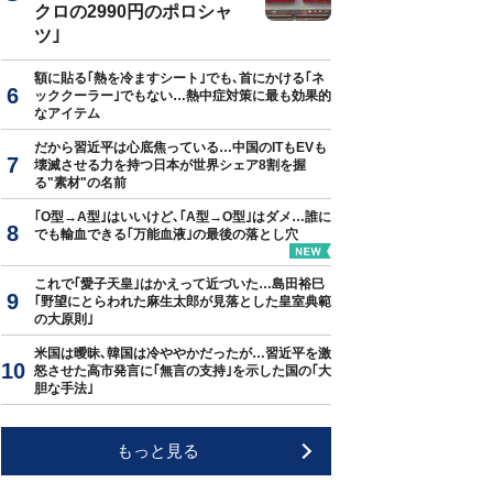
クロの2990円のポロシャ
ツ｣
額に貼る｢熱を冷ますシート｣でも､首にかける｢ネ
ッククーラー｣でもない…熱中症対策に最も効果的
なアイテム
だから習近平は心底焦っている…中国のITもEVも
壊滅させる力を持つ日本が世界シェア8割を握
る"素材"の名前
｢O型→A型｣はいいけど､｢A型→O型｣はダメ…誰に
でも輸血できる｢万能血液｣の最後の落とし穴
これで｢愛子天皇｣はかえって近づいた…島田裕巳
｢野望にとらわれた麻生太郎が見落とした皇室典範
の大原則｣
米国は曖昧､韓国は冷ややかだったが…習近平を激
怒させた高市発言に｢無言の支持｣を示した国の｢大
胆な手法｣
もっと見る