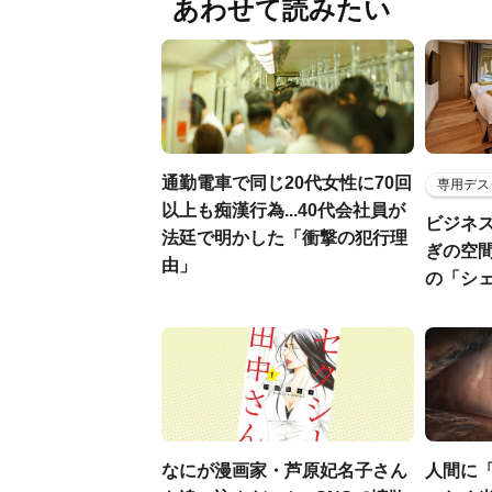
あわせて読みたい
通勤電車で同じ20代女性に70回
専用デス
以上も痴漢行為...40代会社員が
ビジネ
法廷で明かした「衝撃の犯行理
ぎの空
由」
の「シ
なにが漫画家・芦原妃名子さん
人間に