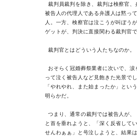
裁判員裁判を除き、裁判は検察官、
被告人の代理人である弁護人は黙っ
人。一方、検察官は泣こうが叫ぼう
ゲットが、判決に直接関わる裁判官
裁判官とはどういう人たちなのか。
おそらく冠婚葬祭業者に次いで、涙
って泣く被告人など見飽きた光景で
「やれやれ、また始まったか」という
明らかだ。
つまり、通常の裁判では被告人が、
と首を垂れようと、「深く反省して
せんわぁぁ」と号泣しようと、結果