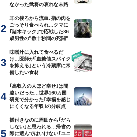
なかった武将の哀れな末路
耳の後ろから流血､指の肉を
ごっそり食べられ…クマに
｢猪木キック｣で応戦した36
歳男性の"数十秒間の死闘"
味噌汁に入れて食べるだ
け…医師が｢血糖値スパイク
を抑える｣という冷蔵庫に常
備したい食材
｢高収入の人ほど幸せ｣は間
違いだった…世界160カ国
研究で分かった｢幸福を感じ
にくくなる年収｣の分岐点
襟付きなのに周囲から｢だら
しない｣と思われる…帰省の
際に選んではいけない｢ユニ