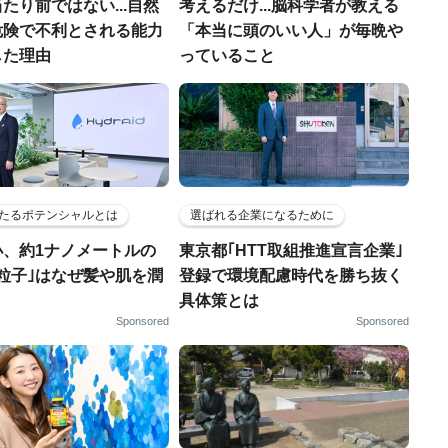
たり前ではない...自然
考えるだけ...脳科学者が教える
危険で不利とされる能力
「本当に頭のいい人」が毎晩や
した理由
っていること
たるポテンシャルとは
選ばれる企業になるために
小、約1ナノメートルの
東京都｢HTT取組推進宣言企業｣
粒子｣はなぜ髪や肌を潤
登録で環境配慮時代を勝ち抜く
具体策とは
Sponsored
Sponsored