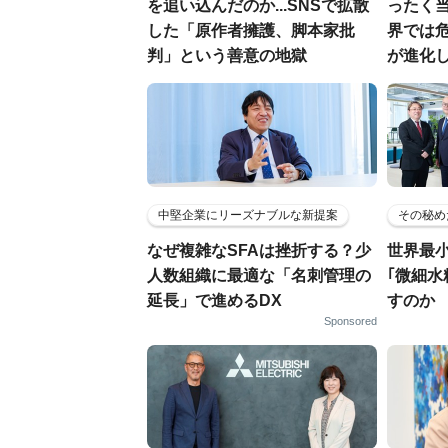
を追い込んだのか...SNSで拡散
ったく当
した「原作者擁護、脚本家批
界では
判」という善意の地獄
が進化
中堅企業にリーズナブルな新提案
その秘め
なぜ複雑なSFAは挫折する？少
世界最
人数組織に最適な「名刺管理の
｢微細水
延長」で進めるDX
すのか
Sponsored