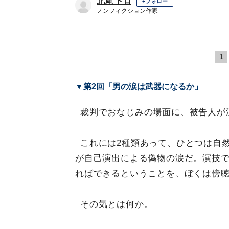
北尾 トロ
+フォロー
ノンフィクション作家
1
▼第2回「男の涙は武器になるか」
裁判でおなじみの場面に、被告人が
これには2種類あって、ひとつは自
が自己演出による偽物の涙だ。演技
ればできるということを、ぼくは傍
その気とは何か。