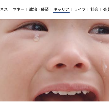
ネス
マネー
政治・経済
キャリア
ライフ
社会
会