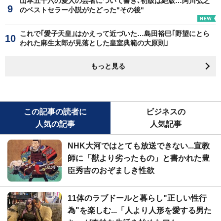
山本五十六の愛人の芸者について書き､初版は絶版…阿川弘之
のベストセラー小説がたどった"その後"
これで｢愛子天皇｣はかえって近づいた…島田裕巳｢野望にとら
われた麻生太郎が見落とした皇室典範の大原則｣
もっと見る
この記事の読者に
ビジネスの
人気の記事
人気記事
NHK大河ではとても放送できない...宣教
師に「獣より劣ったもの」と書かれた豊
臣秀吉のおぞましき性欲
11体のラブドールと暮らし"正しい性行
為"を楽しむ...「人より人形を愛する男た