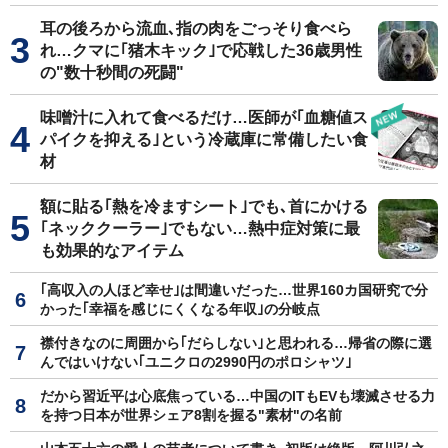
耳の後ろから流血､指の肉をごっそり食べら
れ…クマに｢猪木キック｣で応戦した36歳男性
の"数十秒間の死闘"
味噌汁に入れて食べるだけ…医師が｢血糖値ス
パイクを抑える｣という冷蔵庫に常備したい食
材
額に貼る｢熱を冷ますシート｣でも､首にかける
｢ネッククーラー｣でもない…熱中症対策に最
も効果的なアイテム
｢高収入の人ほど幸せ｣は間違いだった…世界160カ国研究で分
かった｢幸福を感じにくくなる年収｣の分岐点
襟付きなのに周囲から｢だらしない｣と思われる…帰省の際に選
んではいけない｢ユニクロの2990円のポロシャツ｣
だから習近平は心底焦っている…中国のITもEVも壊滅させる力
を持つ日本が世界シェア8割を握る"素材"の名前