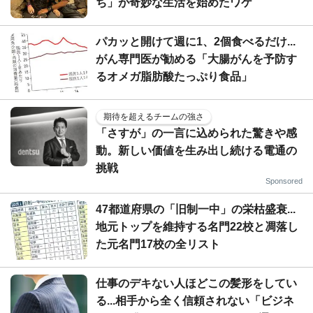
ち」が奇妙な生活を始めたワケ
パカッと開けて週に1、2個食べるだけ...
がん専門医が勧める「大腸がんを予防す
るオメガ脂肪酸たっぷり食品」
期待を超えるチームの強さ
「さすが」の一言に込められた驚きや感
動。新しい価値を生み出し続ける電通の
挑戦
Sponsored
47都道府県の「旧制一中」の栄枯盛衰...
地元トップを維持する名門22校と凋落し
た元名門17校の全リスト
仕事のデキない人ほどこの髪形をしてい
る...相手から全く信頼されない「ビジネ