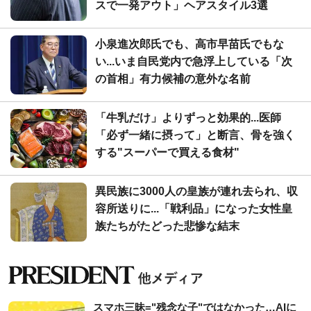
スで一発アウト」ヘアスタイル3選
小泉進次郎氏でも、高市早苗氏でもな
い...いま自民党内で急浮上している「次
の首相」有力候補の意外な名前
「牛乳だけ」よりずっと効果的...医師
「必ず一緒に摂って」と断言、骨を強く
する"スーパーで買える食材"
異民族に3000人の皇族が連れ去られ、収
容所送りに...「戦利品」になった女性皇
族たちがたどった悲惨な結末
スマホ三昧="残念な子"ではなかった…AIに