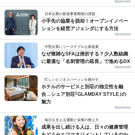
Sponsored
日本企業の新規事業開発の課題
小手先の協業を脱却！オープンイノベー
ションを経営アジェンダにする方法
Sponsored
中堅企業にリーズナブルな新提案
なぜ複雑なSFAは挫折する？少人数組織
に最適な「名刺管理の延長」で進めるDX
Sponsored
忙しいビジネスパーソンを癒やす
ホテルのサービスと別荘の独立性を融
合…シェア別荘｢GLAMDAY STYLE｣の
魅力
Sponsored
毎日を支える運動と栄養の整え方
成果を出し続ける人は、日々の健康管理
をどうセルフマネジメントしているのか