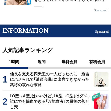
——
Sponsored
INFORMATION
Sponsored
人気記事ランキング
1時間
週間
無料会員
有料会員
信長を支える四天王の一人だったのに…秀吉
にハメられて｢清須会議｣に出席できなかった
武将の哀れな末路
｢O型→A型｣はいいけど､｢A型→O型｣はダメ…
誰にでも輸血できる｢万能血液｣の最後の落と
し穴