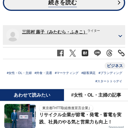
続きを読む
ライター
三田村 蕗子（みたむら・ふきこ）
ビジネス
#女性・OL・主婦
#外食・流通
#マーケティング
#顧客満足
#ブランディング
#スタートトゥデイ
あわせて読みたい
#女性・OL・主婦の記事
東京都｢HTT取組推進宣言企業｣
リサイクル企業が節電・発電・蓄電を実
践、社員のやる気と営業力も向上！
Sponsored