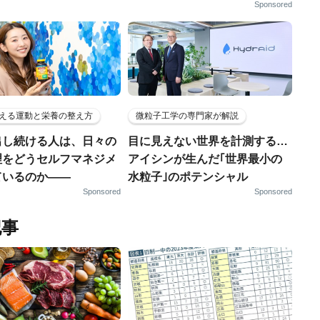
Sponsored
える運動と栄養の整え方
微粒子工学の専門家が解説
出し続ける人は、日々の
目に見えない世界を計測する…
理をどうセルフマネジメ
アイシンが生んだ｢世界最小の
ているのか——
水粒子｣のポテンシャル
Sponsored
Sponsored
記事