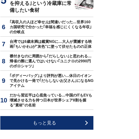
を抑える｣という冷蔵庫に常
備したい食材
｢高収入の人ほど幸せ｣は間違いだった…世界160
カ国研究で分かった｢幸福を感じにくくなる年収｣
の分岐点
台湾では6歳未満は鑑賞NGに…大人が震撼する映
画｢ちいかわ｣が"灰色"に塗って伏せたものの正体
襟付きなのに周囲から｢だらしない｣と思われる…
帰省の際に選んではいけない｢ユニクロの2990円
のポロシャツ｣
｢ボディーバッグ｣より評判が悪い…休日のイオン
で見かける一発で｢だらしないお父さん｣になるNG
アイテム
だから習近平は心底焦っている…中国のITもEVも
壊滅させる力を持つ日本が世界シェア8割を握
る"素材"の名前
もっと見る