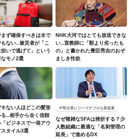
でまず確保すべきは水で
NHK大河ではとても放送できな
もない...被災者が「こ
い...宣教師に「獣より劣ったも
は担いで逃げて」という
の」と書かれた豊臣秀吉のおぞ
なモノ2選
ましき性欲
デキない人ほどこの髪形
中堅企業にリーズナブルな新提案
る...相手から全く信頼
なぜ複雑なSFAは挫折する？少
い「ビジネスで一発アウ
人数組織に最適な「名刺管理の
アスタイル3選
延長」で進めるDX