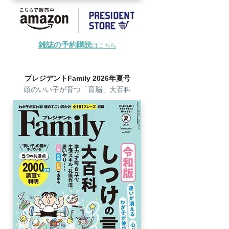
雑誌の予約購読
はこちら
プレジデントFamily 2026年夏号
頭のいい子が育つ「育脳」大百科