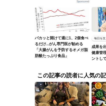
Sponsored
パカッと開けて週に1、2個食べ
毎日を支
るだけ...がん専門医が勧める
成果を
「大腸がんを予防するオメガ脂
健康管
肪酸たっぷり食品」
ントし
この記事の読者に人気の