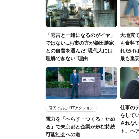
「秀吉と一緒になるのがイヤ」
大地震
ではない...お市の方が柴田勝家
も食料で
との自害を選んだ"現代人には
れだけ
理解できない"理由
最も重要
仕事の
官民で挑むHTTアクション
をしてい
電力を「へらす・つくる・ため
されな
る」で東京都と企業が歩む持続
ト」ヘ
可能社会への道