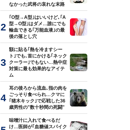
なかった武将の哀れな末路
｢O型→A型｣はいいけど､｢A
型→O型｣はダメ…誰にでも
輸血できる｢万能血液｣の最
後の落とし穴
額に貼る｢熱を冷ますシー
ト｣でも､首にかける｢ネック
クーラー｣でもない…熱中症
対策に最も効果的なアイテ
ム
耳の後ろから流血､指の肉を
ごっそり食べられ…クマに
｢猪木キック｣で応戦した36
歳男性の"数十秒間の死闘"
味噌汁に入れて食べるだ
け…医師が｢血糖値スパイク