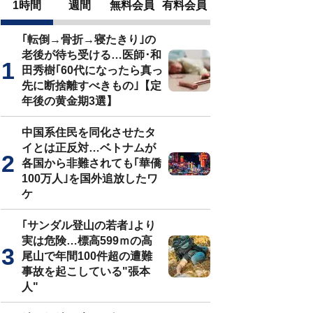
1時間
週間
無料会員
有料会員
｢転倒→骨折→寝たきり｣の
老後が待ち受ける…医師･和
田秀樹｢60代になったら真っ
先に断捨離すべきもの｣【定
年後の黄金期3選】
中国系住民を同化させたタ
イとは正反対…ベトナムが
各国から非難されても｢華僑
100万人｣を国外追放したワ
ケ
｢サンダル登山の若者｣より
実は危険…標高599ｍの高
尾山で年間100件超の遭難
事故を起こしている"張本
人"