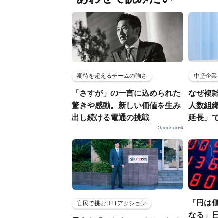
期待を超えるチームの強さ
中堅企業
「さすが」の一言に込められた
なぜ複雑
驚きや感動。新しい価値を生み
人数組
出し続ける電通の挑戦
延長」で
Sponsored
「円は
官民で挑むHTTアクション
なる」日