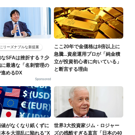
ここ20年で金価格は8倍以上に
にリーズナブルな新提案
急騰...資産運用プロが「純金積
なSFAは挫折する？少
立が投資初心者に向いている」
織に最適な「名刺管理の
と断言する理由
進めるDX
Sponsored
価値がなくなり紙くずに
世界3大投資家ジム・ロジャー
本を大混乱に陥れる“X
ズの残酷すぎる直言「日本の40