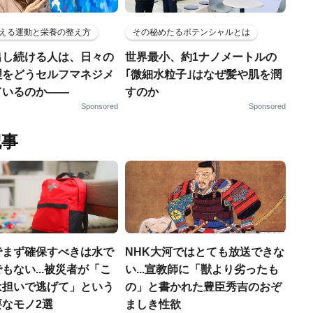
える運動と栄養の整え方
その秘めたるポテンシャルとは
出し続ける人は、日々の
世界最小、約1ナノメートルの
理をどうセルフマネジメ
｢微細水粒子｣はなぜ髪や肌を潤
ているのか——
すのか
Sponsored
Sponsored
記事
でまず確保すべきは水で
NHK大河ではとても放送できな
もない...被災者が「こ
い...宣教師に「獣より劣ったも
は担いで逃げて」という
の」と書かれた豊臣秀吉のおぞ
なモノ2選
ましき性欲