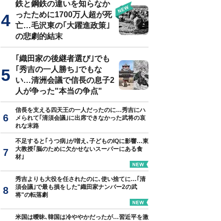
鉄と鋼鉄の違いを知らなか
ったために1700万人超が死
亡…毛沢東の｢大躍進政策｣
の悲劇的結末
｢織田家の後継者選び｣でも
｢秀吉の一人勝ち｣でもな
い…清洲会議で信長の息子2
人が争った"本当の争点"
信長を支える四天王の一人だったのに…秀吉にハ
メられて｢清須会議｣に出席できなかった武将の哀
れな末路
不足すると｢うつ病｣が増え､子どものIQに影響…東
大教授｢脳のために欠かせないスーパーにある食
材｣
秀吉よりも大役を任されたのに､使い捨てに…｢清
須会議｣で最も損をした"織田家ナンバー2の武
将"の転落劇
米国は曖昧､韓国は冷ややかだったが…習近平を激