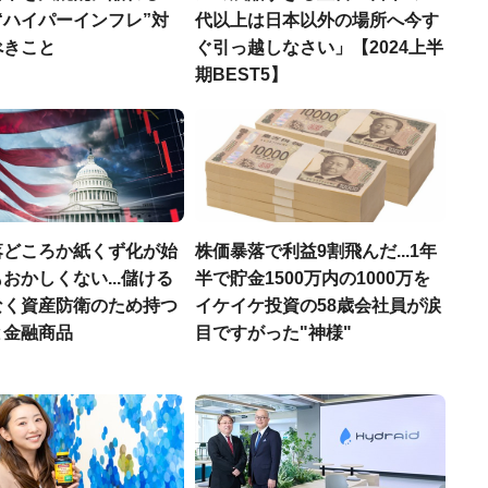
“ハイパーインフレ”対
代以上は日本以外の場所へ今す
べきこと
ぐ引っ越しなさい」【2024上半
期BEST5】
落どころか紙くず化が始
株価暴落で利益9割飛んだ...1年
おかしくない...儲ける
半で貯金1500万内の1000万を
なく資産防衛のため持つ
イケイケ投資の58歳会社員が涙
と金融商品
目ですがった"神様"