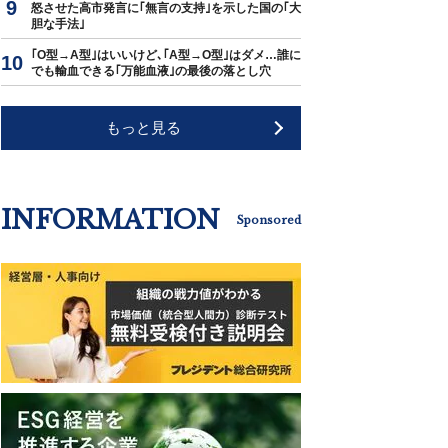
怒させた高市発言に｢無言の支持｣を示した国の｢大
胆な手法｣
｢O型→A型｣はいいけど､｢A型→O型｣はダメ…誰に
でも輸血できる｢万能血液｣の最後の落とし穴
もっと見る
INFORMATION
Sponsored