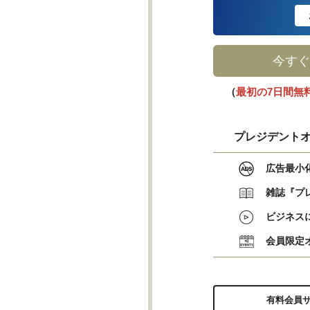
今すぐ
（
最初の7日間無
プレジデントオ
広告最小
雑誌『プ
ビジネス
会員限定
有料会員