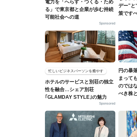
電力を「へらす・つくる・ため
デー”と
る」で東京都と企業が歩む持続
策です
可能社会への道
Sponsored
円の暴
忙しいビジネスパーソンを癒やす
まっても
ホテルのサービスと別荘の独立
のでは
性を融合…シェア別荘
べき株
｢GLAMDAY STYLE｣の魅力
Sponsored