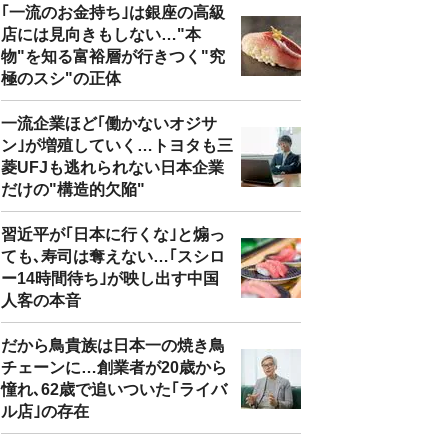
｢一流のお金持ち｣は銀座の高級
店には見向きもしない…"本
物"を知る富裕層が行きつく"究
極のスシ"の正体
一流企業ほど｢働かないオジサ
ン｣が増殖していく…トヨタも三
菱UFJも逃れられない日本企業
だけの"構造的欠陥"
習近平が｢日本に行くな｣と煽っ
ても､寿司は奪えない…｢スシロ
ー14時間待ち｣が映し出す中国
人客の本音
だから鳥貴族は日本一の焼き鳥
チェーンに…創業者が20歳から
憧れ､62歳で追いついた｢ライバ
ル店｣の存在