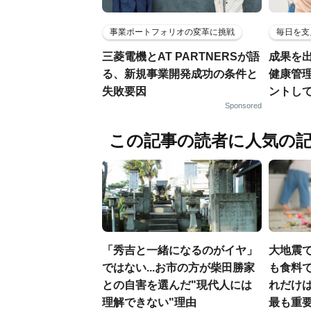
事業ポートフォリオの変革に挑戦
毎日を支
三菱電機とAT PARTNERSが語
成果を
る、新規事業開発成功の条件と
健康管
失敗要因
ントし
Sponsored
この記事の読者に人気の
「秀吉と一緒になるのがイヤ」
大地震
ではない...お市の方が柴田勝家
も食料で
との自害を選んだ"現代人には
れだけ
理解できない"理由
最も重要