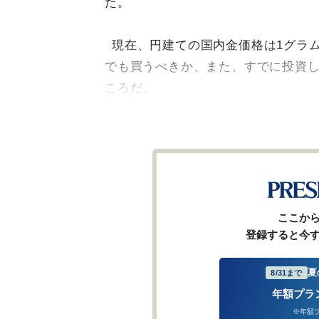
た。
現在、円建ての国内金価格は1グラム
でも買うべきか、また、すでに投資
ころだ。
ここか
登録すると今
夏
8/31まで
年額プラ
※年額