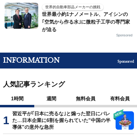
世界的自動車部品メーカーの挑戦
世界最小約1ナノメートル、アイシンの
｢空気から作る水｣に微粒子工学の専門家
が迫る
Sponsored
INFORMATION
Sponsored
人気記事ランキング
1時間
週間
無料会員
有料会員
習近平が｢日本に売るな｣と煽った翌日にバレ
た…日本企業に6割を握られていた"中国の半
導体"の意外な急所