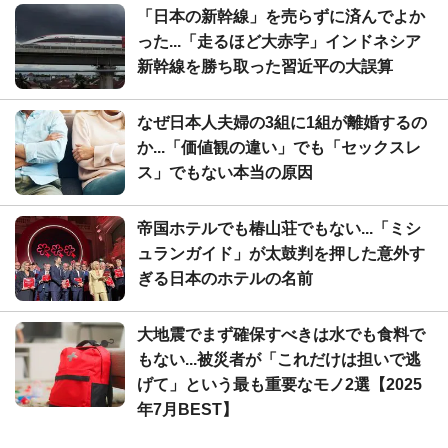
「日本の新幹線」を売らずに済んでよか
った...「走るほど大赤字」インドネシア
新幹線を勝ち取った習近平の大誤算
なぜ日本人夫婦の3組に1組が離婚するの
か...「価値観の違い」でも「セックスレ
ス」でもない本当の原因
帝国ホテルでも椿山荘でもない...「ミシ
ュランガイド」が太鼓判を押した意外す
ぎる日本のホテルの名前
大地震でまず確保すべきは水でも食料で
もない...被災者が「これだけは担いで逃
げて」という最も重要なモノ2選【2025
年7月BEST】