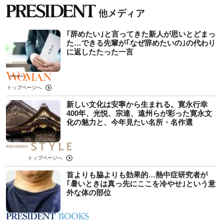
｢辞めたい｣と言ってきた新人が思いとどまっ
た…できる先輩が｢なぜ辞めたいの｣の代わり
に返したたった一言
トップページへ
新しい文化は安寧から生まれる。寛永行幸
400年、光悦、宗達、遠州らが彩った寛永文
化の魅力と、今年見たい名所・名作選
トップページへ
首よりも脇よりも効果的…熱中症研究者が
｢暑いときは真っ先にここを冷やせ｣という意
外な体の部位