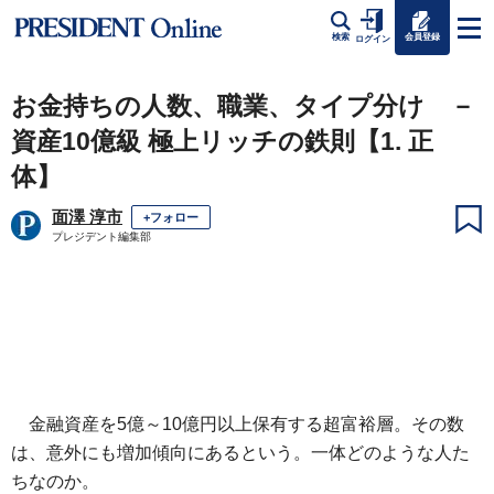
会員登録
検索
ログイン
お金持ちの人数、職業、タイプ分け －
資産10億級 極上リッチの鉄則【1. 正
体】
面澤 淳市
+フォロー
プレジデント編集部
金融資産を5億～10億円以上保有する超富裕層。その数
は、意外にも増加傾向にあるという。一体どのような人た
ちなのか。