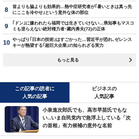
首よりも脇よりも効果的…熱中症研究者が｢暑いときは真っ先
にここを冷やせ｣という意外な体の部位
｢ドン｣に嫌われたら福岡では生きていけない…県知事もマスコ
ミも逆らえない絶対権力者･藏内勇夫(72)の正体
やっぱり｢日本の技術｣はすごかった…習近平が恐れ､ゼレンス
キーが熱望する｢超巨大企業｣の知られざる実力
もっと見る
この記事の読者に
ビジネスの
人気の記事
人気記事
小泉進次郎氏でも、高市早苗氏でもな
い...いま自民党内で急浮上している「次
の首相」有力候補の意外な名前