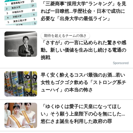
「三菱商事"採用大学"ランキング」を見
れば一目瞭然...学歴社会・日本で成功に
必要な「出身大学の最低ライン」
期待を超えるチームの強さ
「さすが」の一言に込められた驚きや感
動。新しい価値を生み出し続ける電通の
挑戦
Sponsored
早く安く酔えるコスパ最強のお酒...若い
女性もゴクゴク飲める「ストロング系チ
ューハイ」の本当の怖さ
「ゆくゆくは愛子に天皇になってほし
い」そう願う上皇陛下の心を無にした...
悠仁さま誕生を利用した政府の罪