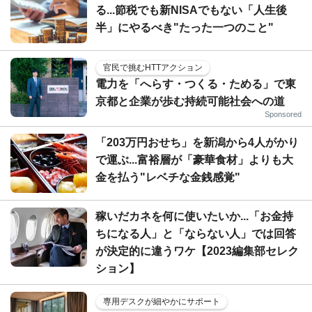
る...節税でも新NISAでもない「人生後
半」にやるべき"たった一つのこと"
官民で挑むHTTアクション
電力を「へらす・つくる・ためる」で東
京都と企業が歩む持続可能社会への道
Sponsored
「203万円おせち」を新潟から4人がかり
で運ぶ...富裕層が「豪華食材」よりも大
金を払う"レベチな金銭感覚"
稼いだカネを何に使いたいか...「お金持
ちになる人」と「ならない人」では回答
が決定的に違うワケ【2023編集部セレク
ション】
専用デスクが細やかにサポート