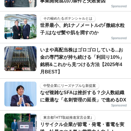
事業開発成功の条件と失敗要因
Sponsored
その秘めたるポテンシャルとは
世界最小、約1ナノメートルの｢微細水粒
子｣はなぜ髪や肌を潤すのか
Sponsored
いまや高配当株はゴロゴロしている...お
金の専門家が持ち続ける「利回り10%」
銘柄&これから見つける方法【2025年4
月BEST】
中堅企業にリーズナブルな新提案
なぜ複雑なSFAは挫折する？少人数組織
に最適な「名刺管理の延長」で進めるDX
Sponsored
東京都｢HTT取組推進宣言企業｣
リサイクル企業が節電・発電・蓄電を実