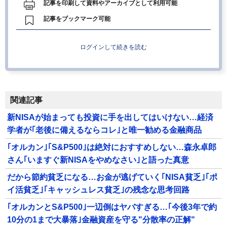
記事を印刷して資料やアーカイブとして利用可能
記事をブックマーク可能
ログインして続きを読む
関連記事
新NISAが始まっても投資に手を出してはいけない…経済
学者が｢老後に備えるならコレ｣と唯一勧める金融商品
｢オルカン｣｢S&P500｣は絶対におすすめしない…森永卓郎
さん｢いますぐ新NISAをやめなさい｣と語った真意
だから節約貧乏になる…お金が逃げていく｢NISA貧乏｣｢ポ
イ活貧乏｣｢キャッシュレス貧乏｣の残念な思考回路
｢オルカンとS&P500｣一辺倒はヤバすぎる…｢今後3年で約
10分の1まで大暴落｣金融資産を守る"分散率の正解"