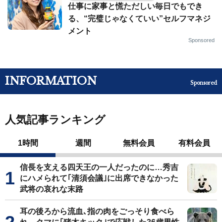
仕事に家事と慌ただしい毎日でもでき
る、“完璧じゃなくていい”セルフマネジ
メント
Sponsored
INFORMATION
Sponsored
人気記事ランキング
1時間
週間
無料会員
有料会員
信長を支える四天王の一人だったのに…秀吉
にハメられて｢清須会議｣に出席できなかった
武将の哀れな末路
耳の後ろから流血､指の肉をごっそり食べら