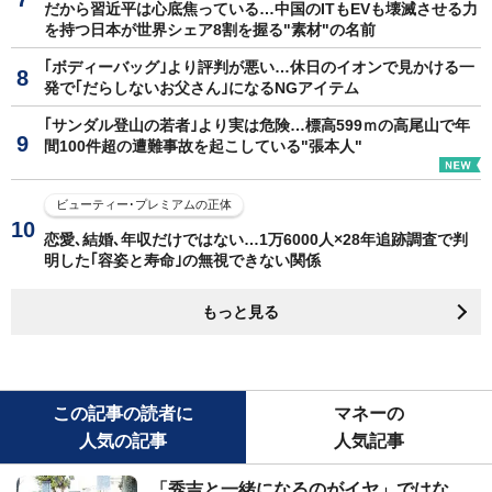
だから習近平は心底焦っている…中国のITもEVも壊滅させる力
を持つ日本が世界シェア8割を握る"素材"の名前
｢ボディーバッグ｣より評判が悪い…休日のイオンで見かける一
発で｢だらしないお父さん｣になるNGアイテム
｢サンダル登山の若者｣より実は危険…標高599ｍの高尾山で年
間100件超の遭難事故を起こしている"張本人"
ビューティー･プレミアムの正体
恋愛､結婚､年収だけではない…1万6000人×28年追跡調査で判
明した｢容姿と寿命｣の無視できない関係
もっと見る
この記事の読者に
マネーの
人気の記事
人気記事
「秀吉と一緒になるのがイヤ」ではな