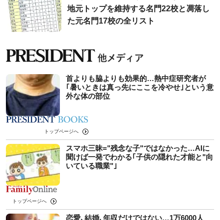
地元トップを維持する名門22校と凋落し
た元名門17校の全リスト
首よりも脇よりも効果的…熱中症研究者が
｢暑いときは真っ先にここを冷やせ｣という意
外な体の部位
トップページへ
スマホ三昧="残念な子"ではなかった…AIに
聞けば一発でわかる｢子供の隠れた才能と"向
いている職業"｣
トップページへ
恋愛､結婚､年収だけではない…1万6000人