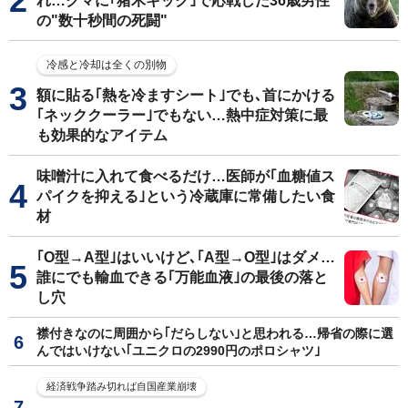
れ…クマに｢猪木キック｣で応戦した36歳男性
の"数十秒間の死闘"
冷感と冷却は全くの別物
額に貼る｢熱を冷ますシート｣でも､首にかける
｢ネッククーラー｣でもない…熱中症対策に最
も効果的なアイテム
味噌汁に入れて食べるだけ…医師が｢血糖値ス
パイクを抑える｣という冷蔵庫に常備したい食
材
｢O型→A型｣はいいけど､｢A型→O型｣はダメ…
誰にでも輸血できる｢万能血液｣の最後の落と
し穴
襟付きなのに周囲から｢だらしない｣と思われる…帰省の際に選
んではいけない｢ユニクロの2990円のポロシャツ｣
経済戦争踏み切れば自国産業崩壊