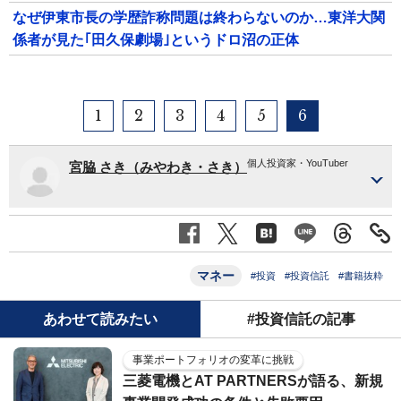
なぜ伊東市長の学歴詐称問題は終わらないのか…東洋大関
係者が見た｢田久保劇場｣というドロ沼の正体
1
2
3
4
5
6
個人投資家・YouTuber
宮脇 さき（みやわき・さき）
マネー
#投資
#投資信託
#書籍抜粋
あわせて読みたい
#投資信託の記事
事業ポートフォリオの変革に挑戦
三菱電機とAT PARTNERSが語る、新規