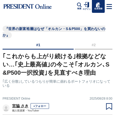
会員登録
検索
ログイン
『世界の新富裕層はなぜ「オルカン・S＆P500」を買わないの
か』
#1
#2
｢これからも上がり続ける｣根拠などな
い…｢史上最高値｣の今こそ｢オルカン､S
&P500一択投資｣を見直すべき理由
｢広く分散｣しているつもりが簡単に崩れるポートフォリオになって
いる
PRESIDENT Online
2025/08/28 8:00
宮脇 さき
+フォロー
個人投資家・YouTuber