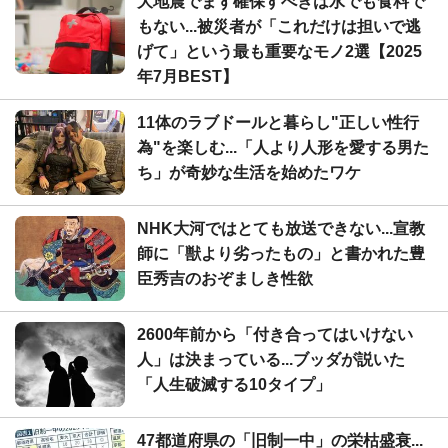
大地震でまず確保すべきは水でも食料で
もない...被災者が「これだけは担いで逃
げて」という最も重要なモノ2選【2025
年7月BEST】
11体のラブドールと暮らし"正しい性行
為"を楽しむ...「人より人形を愛する男た
ち」が奇妙な生活を始めたワケ
NHK大河ではとても放送できない...宣教
師に「獣より劣ったもの」と書かれた豊
臣秀吉のおぞましき性欲
2600年前から「付き合ってはいけない
人」は決まっている...ブッダが説いた
「人生破滅する10タイプ」
47都道府県の「旧制一中」の栄枯盛衰...