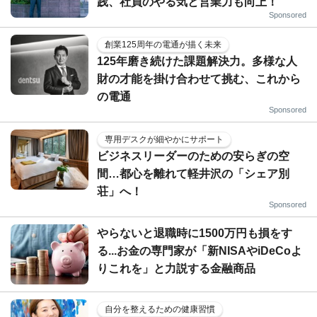
践、社員のやる気と営業力も向上！
Sponsored
創業125周年の電通が描く未来
125年磨き続けた課題解決力。多様な人
財の才能を掛け合わせて挑む、これから
の電通
Sponsored
専用デスクが細やかにサポート
ビジネスリーダーのための安らぎの空
間…都心を離れて軽井沢の「シェア別
荘」へ！
Sponsored
やらないと退職時に1500万円も損をす
る...お金の専門家が「新NISAやiDeCoよ
りこれを」と力説する金融商品
自分を整えるための健康習慣