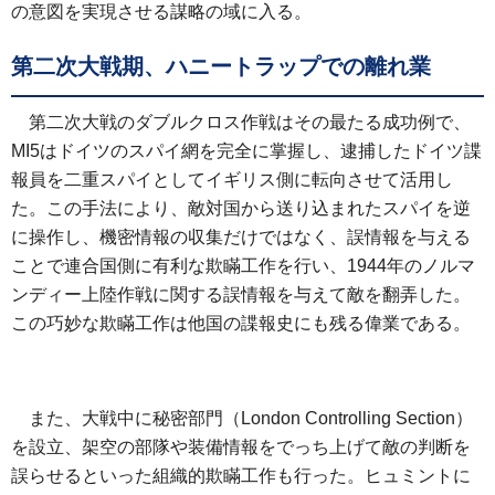
の意図を実現させる謀略の域に入る。
第二次大戦期、ハニートラップでの離れ業
第二次大戦のダブルクロス作戦はその最たる成功例で、
MI5はドイツのスパイ網を完全に掌握し、逮捕したドイツ諜
報員を二重スパイとしてイギリス側に転向させて活用し
た。この手法により、敵対国から送り込まれたスパイを逆
に操作し、機密情報の収集だけではなく、誤情報を与える
ことで連合国側に有利な欺瞞工作を行い、1944年のノルマ
ンディー上陸作戦に関する誤情報を与えて敵を翻弄した。
この巧妙な欺瞞工作は他国の諜報史にも残る偉業である。
また、大戦中に秘密部門（London Controlling Section）
を設立、架空の部隊や装備情報をでっち上げて敵の判断を
誤らせるといった組織的欺瞞工作も行った。ヒュミントに