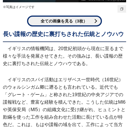
※写真はイメージです
全ての画像を見る（3枚）
長い諜報の歴史に裏打ちされた伝統とノウハウ
イギリスの情報機関は、20世紀初頭から現在に至るまで
様々な手法を発展させてきた。その強みは、長い諜報の歴
史に裏打ちされた伝統とノウハウである。
イギリスのスパイ活動はエリザベス一世時代（16世紀）
のウォルシンガム卿に遡るとも言われている。近代でも
「グレート・ゲーム」と称された19世紀の中央アジアでの
諜報戦など、豊富な経験を積んできた。こうした伝統はMI6
や英保安局（MI5）の組織文化に受け継がれ、ヒュミントと
欺瞞を使った工作を組み合わせた活動に長けている点が特
色だ。これは、もはや諜報の域を出て、工作によって当方