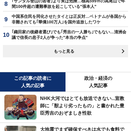
｢サンダル登山の若者｣より実は危険…標高599ｍの高尾山で年
間100件超の遭難事故を起こしている"張本人"
中国系住民を同化させたタイとは正反対…ベトナムが各国から
非難されても｢華僑100万人｣を国外追放したワケ
｢織田家の後継者選び｣でも｢秀吉の一人勝ち｣でもない…清洲会
議で信長の息子2人が争った"本当の争点"
もっと見る
この記事の読者に
政治・経済の
人気の記事
人気記事
NHK大河ではとても放送できない...宣教
師に「獣より劣ったもの」と書かれた豊
臣秀吉のおぞましき性欲
大地震でまず確保すべきは水でも食料で