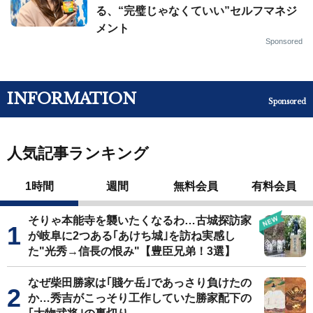
る、“完璧じゃなくていい”セルフマネジ
メント
Sponsored
INFORMATION
Sponsored
人気記事ランキング
1時間
週間
無料会員
有料会員
そりゃ本能寺を襲いたくなるわ…古城探訪家
が岐阜に2つある｢あけち城｣を訪ね実感し
た"光秀→信長の恨み"【豊臣兄弟！3選】
なぜ柴田勝家は｢賤ケ岳｣であっさり負けたの
か…秀吉がこっそり工作していた勝家配下の