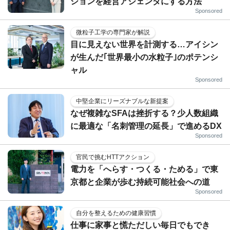
ションを経営アジェンダにする方法
Sponsored
微粒子工学の専門家が解説
目に見えない世界を計測する…アイシン
が生んだ｢世界最小の水粒子｣のポテンシ
ャル
Sponsored
中堅企業にリーズナブルな新提案
なぜ複雑なSFAは挫折する？少人数組織
に最適な「名刺管理の延長」で進めるDX
Sponsored
官民で挑むHTTアクション
電力を「へらす・つくる・ためる」で東
京都と企業が歩む持続可能社会への道
Sponsored
自分を整えるための健康習慣
仕事に家事と慌ただしい毎日でもでき