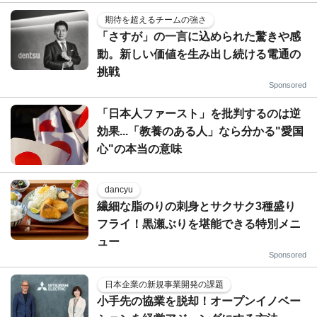
期待を超えるチームの強さ
「さすが」の一言に込められた驚きや感
動。新しい価値を生み出し続ける電通の
挑戦
Sponsored
「日本人ファースト」を批判するのは逆
効果...「教養のある人」なら分かる"愛国
心"の本当の意味
dancyu
繊細な脂のりの刺身とサクサク3種盛り
フライ！黒瀬ぶりを堪能できる特別メニ
ュー
Sponsored
日本企業の新規事業開発の課題
小手先の協業を脱却！オープンイノベー