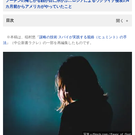
プーチンの悔しがる顔が目に浮かぶ…ロシアによるウクライナ侵攻の4
カ月前からアメリカがやっていたこと
目次
※本稿は、稲村悠『
謀略の技術 スパイが実践する籠絡（ヒュミント）の手
法
』（中公新書ラクレ）の一部を再編集したものです。
写真＝iStock.com／Favor_of_God