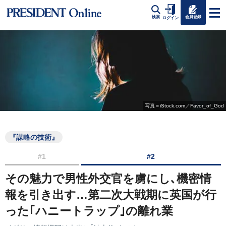
会員登録
検索
ログイン
写真＝iStock.com／Favor_of_God
『謀略の技術』
#1
#2
その魅力で男性外交官を虜にし､機密情
報を引き出す…第二次大戦期に英国が行
った｢ハニートラップ｣の離れ業