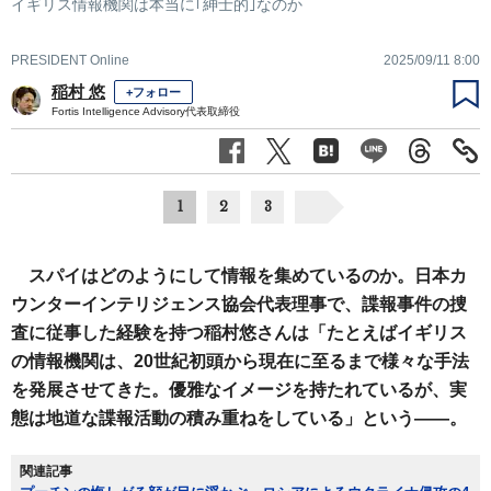
イギリス情報機関は本当に｢紳士的｣なのか
PRESIDENT Online
2025/09/11 8:00
稲村 悠
+フォロー
Fortis Intelligence Advisory代表取締役
1
2
3
スパイはどのようにして情報を集めているのか。日本カ
ウンターインテリジェンス協会代表理事で、諜報事件の捜
査に従事した経験を持つ稲村悠さんは「たとえばイギリス
の情報機関は、20世紀初頭から現在に至るまで様々な手法
を発展させてきた。優雅なイメージを持たれているが、実
態は地道な諜報活動の積み重ねをしている」という――。
関連記事