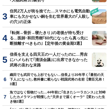
｢大物武将｣の裏切り
住民2万人が街を捨てた…スマホにも電気自動
車にも欠かせない銅を生む世界最大の｢人殺し
の穴｣の正体
｢転倒→骨折→寝たきり｣の老後が待ち受け
る…医師･和田秀樹｢60代になったら真っ先に
断捨離すべきもの｣【定年後の黄金期3選】
信長を支える四天王の一人だったのに…秀吉
にハメられて｢清須会議｣に出席できなかった
武将の哀れな末路
織田でも武田でも上杉でもない…信長より20年早く｢最初の天
下人｣になった､教科書に載らない戦国武将の名前【豊臣兄弟！
3選】
魚ではなく怪物だった…44年前に｢生きたシーラカンス｣と対峙
したカメラマンが戦慄した"天井まで届くオーラ"【変わった生
き物3選】