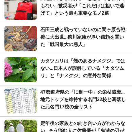
もない...被災者が「これだけは担いで逃
げて」という最も重要なモノ2選
石田三成と戦っていないのに関ヶ原合戦
後に大出世...徳川家康が厚い信頼を置い
た「戦国最大の悪人」
カタツムリは「殻のあるナメクジ」では
ない...日本人が誤解している「カタツム
リ」と「ナメクジ」の意外な関係
47都道府県の「旧制一中」の栄枯盛衰...
地元トップを維持する名門22校と凋落し
た元名門17校の全リスト
定年後の家族との向き合い方がわからな
い...そう悩む人に佐藤優が「鬼滅の刃が