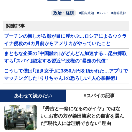
政治・経済
#国内政治
#スパイ
#書籍抜粋
関連記事
プーチンの悔しがる顔が目に浮かぶ…ロシアによるウクラ
イナ侵攻の4カ月前からアメリカがやっていたこと
まともな企業の｢中国離れ｣がどんどん加速する…昆虫採取
すら｢スパイ｣認定する習近平政権の"暴走の代償"
こうして僕は｢頂き女子｣に3850万円を頂かれた…アプリで
マッチングした｢りりちゃん｣の恐ろしい｢人心掌握術｣
あわせて読みたい
#スパイの記事
「秀吉と一緒になるのがイヤ」ではな
い...お市の方が柴田勝家との自害を選ん
だ"現代人には理解できない"理由