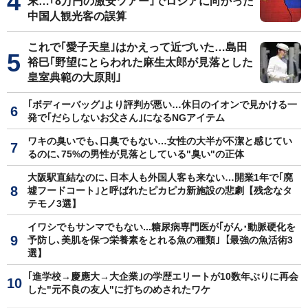
末…｢8万円の激安ツアー｣でロシアに向かった
中国人観光客の誤算
これで｢愛子天皇｣はかえって近づいた…島田
裕巳｢野望にとらわれた麻生太郎が見落とした
皇室典範の大原則｣
｢ボディーバッグ｣より評判が悪い…休日のイオンで見かける一
発で｢だらしないお父さん｣になるNGアイテム
ワキの臭いでも､口臭でもない…女性の大半が不潔と感じてい
るのに､75%の男性が見落としている"臭い"の正体
大阪駅直結なのに､日本人も外国人客も来ない…開業1年で｢廃
墟フードコート｣と呼ばれたピカピカ新施設の悲劇【残念なタ
テモノ3選】
イワシでもサンマでもない...糖尿病専門医が｢がん･動脈硬化を
予防し､美肌を保つ栄養素をとれる魚の種類｣【最強の魚活術3
選】
｢進学校→慶應大→大企業｣の学歴エリートが10数年ぶりに再会
した"元不良の友人"に打ちのめされたワケ