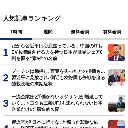
人気記事ランキング
1時間
週間
無料会員
有料会員
だから習近平は心底焦っている…中国のITも
EVも壊滅させる力を持つ日本が世界シェア8
割を握る"素材"の名前
プーチンは動揺し､言葉を失ったとの指摘も…
習近平に見放され､側近も友好国も停戦を迫る
独裁政権の末期症状
一流企業ほど｢働かないオジサン｣が増殖して
いく…トヨタも三菱UFJも逃れられない日本
企業だけの"構造的欠陥"
習近平が｢日本に行くな｣と煽った悲惨な結