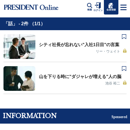
会員登録
検索
ログイン
「話」 - 2件 （1/1）
シティ社長が忘れない"入社1日目"の言葉
リー・ウェイト
山を下りる時に"ダジャレが増える"人の脳
池谷 裕二
INFORMATION
Sponsored