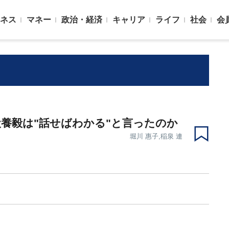
ネス
マネー
政治・経済
キャリア
ライフ
社会
会
養毅は"話せばわかる"と言ったのか
堀川 惠子,稲泉 連