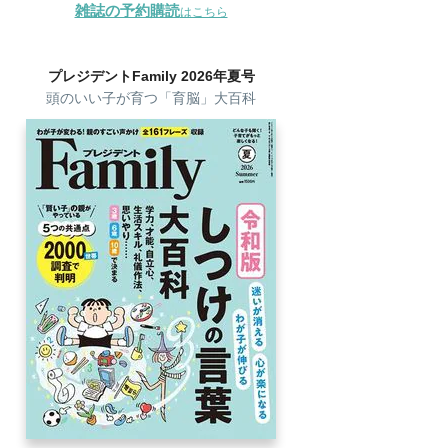
雑誌の予約購読
はこちら
プレジデントFamily 2026年夏号
頭のいい子が育つ「育脳」大百科