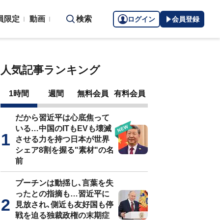
員限定
動画
検索
ログイン
会員登録
人気記事ランキング
1時間
週間
無料会員
有料会員
だから習近平は心底焦って
いる…中国のITもEVも壊滅
させる力を持つ日本が世界
シェア8割を握る"素材"の名
前
プーチンは動揺し､言葉を失
ったとの指摘も…習近平に
見放され､側近も友好国も停
戦を迫る独裁政権の末期症