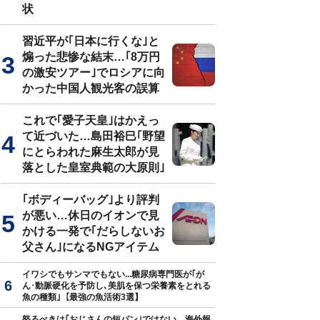
状
習近平が｢日本に行くな｣と
煽った悲惨な結末…｢8万円
の激安ツアー｣でロシアに向
かった中国人観光客の誤算
これで｢愛子天皇｣はかえっ
て近づいた…島田裕巳｢野望
にとらわれた麻生太郎が見
落とした皇室典範の大原則｣
｢ボディーバッグ｣より評判
が悪い…休日のイオンで見
かける一発で｢だらしないお
父さん｣になるNGアイテム
イワシでもサンマでもない...糖尿病専門医が｢が
ん･動脈硬化を予防し､美肌を保つ栄養素をとれる
魚の種類｣【最強の魚活術3選】
怒るべきは｢おじさんの短パン｣ではない…海外報