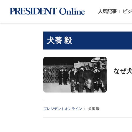
人気記事
ビジ
犬養 毅
なぜ犬
プレジデントオンライン
犬養 毅