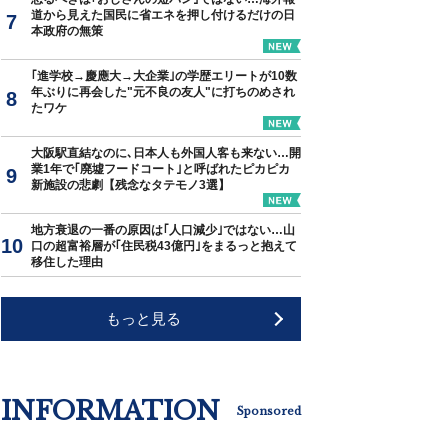
道から見えた国民に省エネを押し付けるだけの日
本政府の無策
｢進学校→慶應大→大企業｣の学歴エリートが10数
年ぶりに再会した"元不良の友人"に打ちのめされ
たワケ
大阪駅直結なのに､日本人も外国人客も来ない…開
業1年で｢廃墟フードコート｣と呼ばれたピカピカ
新施設の悲劇【残念なタテモノ3選】
地方衰退の一番の原因は｢人口減少｣ではない…山
口の超富裕層が｢住民税43億円｣をまるっと抱えて
移住した理由
もっと見る
INFORMATION
Sponsored