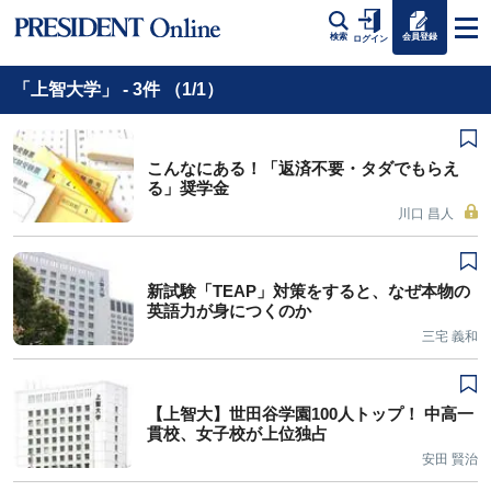
会員登録
検索
ログイン
「上智大学」 - 3件 （1/1）
こんなにある！「返済不要・タダでもらえ
る」奨学金
川口 昌人
新試験「TEAP」対策をすると、なぜ本物の
英語力が身につくのか
三宅 義和
【上智大】世田谷学園100人トップ！ 中高一
貫校、女子校が上位独占
安田 賢治