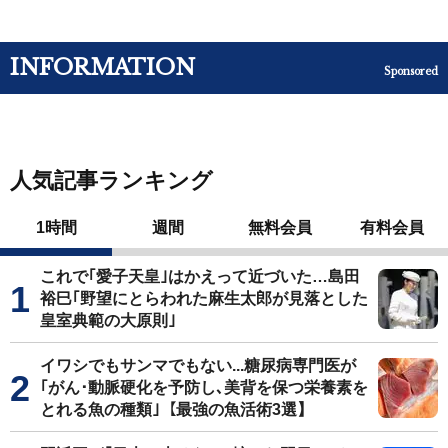
INFORMATION
Sponsored
人気記事ランキング
1時間
週間
無料会員
有料会員
これで｢愛子天皇｣はかえって近づいた…島田
裕巳｢野望にとらわれた麻生太郎が見落とした
皇室典範の大原則｣
イワシでもサンマでもない...糖尿病専門医が
｢がん･動脈硬化を予防し､美背を保つ栄養素を
とれる魚の種類｣【最強の魚活術3選】