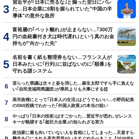
習近平が｢日本に売るな｣と煽った翌日にバレ
た…日本企業に6割を握られていた"中国の半
導体"の意外な急所
富裕層の｢ペット離れ｣が止まらない…｢300万
円の血統書付き犬は時代遅れ｣という真のお金
持ちが"向かった先"
名前を書く紙も整理券もない…フランス人が
日本みたいに｢行列｣に並ばないのに｢順番｣を
守れる謎システム
逆らった県議は次々と姿を消した…麻生太郎ですら手に負えな
い｢自民党福岡県議団｣が県民よりも大事にする掟
高市政権にとって｢日本人の生活｣はどうでもいい…小野田紀美
のSNS投稿でわかった｢外国人政策｣の本当の狙い
やっぱり｢日本の技術｣はすごかった…習近平が恐れ､ゼレンス
キーが熱望する｢超巨大企業｣の知られざる実力
政治家に最も向いていない人を首相にしてしまった…天皇すら
懸念を口にされる高市早苗がいますぐやるべきこと【2026年6