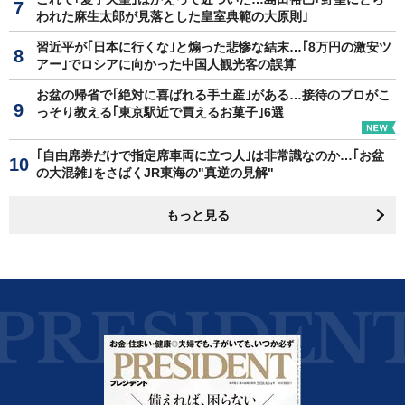
われた麻生太郎が見落とした皇室典範の大原則｣
習近平が｢日本に行くな｣と煽った悲惨な結末…｢8万円の激安ツ
アー｣でロシアに向かった中国人観光客の誤算
お盆の帰省で｢絶対に喜ばれる手土産｣がある…接待のプロがこ
っそり教える｢東京駅近で買えるお菓子｣6選
｢自由席券だけで指定席車両に立つ人｣は非常識なのか…｢お盆
の大混雑｣をさばくJR東海の"真逆の見解"
もっと見る