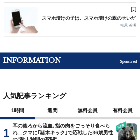
スマホ漬けの子は、スマホ漬けの親のせいだ
松尾 英明
INFORMATION
Sponsored
人気記事ランキング
1時間
週間
無料会員
有料会員
耳の後ろから流血､指の肉をごっそり食べら
れ…クマに｢猪木キック｣で応戦した36歳男性
の"数十秒間の死闘"