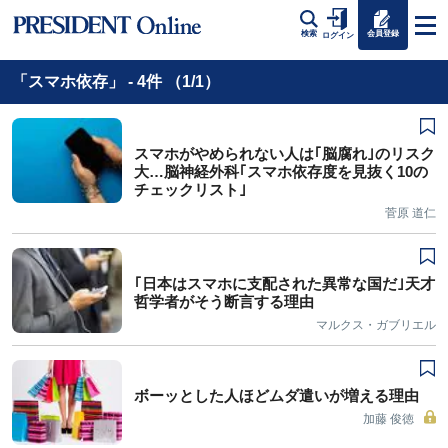
会員登録
検索
ログイン
「スマホ依存」 - 4件 （1/1）
スマホがやめられない人は｢脳腐れ｣のリスク
大…脳神経外科｢スマホ依存度を見抜く10の
チェックリスト｣
菅原 道仁
｢日本はスマホに支配された異常な国だ｣天才
哲学者がそう断言する理由
マルクス・ガブリエル
ボーッとした人ほどムダ遣いが増える理由
加藤 俊徳