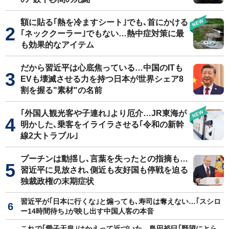
額に貼る｢熱を冷ますシート｣でも､首にかける
｢ネッククーラー｣でもない…熱中症対策に最
も効果的なアイテム
だから習近平は心底焦っている…中国のITも
EVも壊滅させる力を持つ日本が世界シェア8
割を握る"素材"の名前
｢外国人観光客や子連れ｣より厄介…JR東海が
明かした､乗客をイライラさせる｢令和の新幹
線2大トラブル｣
プーチンは動揺し､言葉を失ったとの指摘も…
習近平に見放され､側近も友好国も停戦を迫る
独裁政権の末期症状
習近平が｢日本に行くな｣と煽っても､寿司は奪えない…｢スシロ
ー14時間待ち｣が映し出す中国人客の本音
これで｢愛子天皇｣はかえって近づいた…島田裕巳｢野望にとら