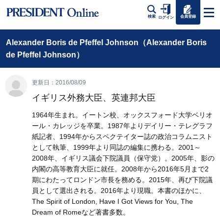
会員登録
検索
ログイン
Alexander Boris de Pfeffel Johnson（Alexander Boris
de Pfeffel Johnson）
更新日：2016/08/09
イギリス外務大臣、英連邦大臣
1964年生まれ。イートン校、オックスフォード大学ベリオ
ール・カレッジを卒業。1987年よりデイリー・テレグラフ
紙記者、1994年からスペクテイター誌の政治コラムニスト
として執筆、1999年より同誌の編集に携わる。2001～
2008年、イギリス議会下院議員（保守党）。2005年、影の
内閣の高等教育大臣に就任。2008年から2016年5月まで2
期にわたってロンドン市長を務める。2015年、再び下院議
員として選出される。2016年より現職。本書のほかに、
The Spirit of London, Have I Got Views for You, The
Dream of Romeなど著書多数。