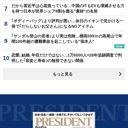
だから習近平は心底焦っている…中国のITもEVも壊滅させる力
を持つ日本が世界シェア8割を握る"素材"の名前
｢ボディーバッグ｣より評判が悪い…休日のイオンで見かける一
発で｢だらしないお父さん｣になるNGアイテム
｢サンダル登山の若者｣より実は危険…標高599ｍの高尾山で年
間100件超の遭難事故を起こしている"張本人"
恋愛､結婚､年収だけではない…1万6000人×28年追跡調査で判
明した｢容姿と寿命｣の無視できない関係
もっと見る