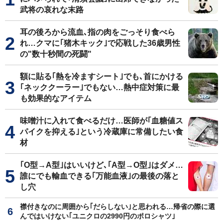
武将の哀れな末路
耳の後ろから流血､指の肉をごっそり食べら
れ…クマに｢猪木キック｣で応戦した36歳男性
の"数十秒間の死闘"
額に貼る｢熱を冷ますシート｣でも､首にかける
｢ネッククーラー｣でもない…熱中症対策に最
も効果的なアイテム
味噌汁に入れて食べるだけ…医師が｢血糖値ス
パイクを抑える｣という冷蔵庫に常備したい食
材
｢O型→A型｣はいいけど､｢A型→O型｣はダメ…
誰にでも輸血できる｢万能血液｣の最後の落と
し穴
襟付きなのに周囲から｢だらしない｣と思われる…帰省の際に選
んではいけない｢ユニクロの2990円のポロシャツ｣