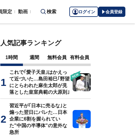
員限定
動画
検索
ログイン
会員登録
人気記事ランキング
1時間
週間
無料会員
有料会員
これで｢愛子天皇｣はかえっ
て近づいた…島田裕巳｢野望
にとらわれた麻生太郎が見
落とした皇室典範の大原則｣
習近平が｢日本に売るな｣と
煽った翌日にバレた…日本
企業に6割を握られてい
た"中国の半導体"の意外な
急所