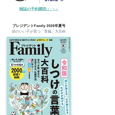
雑誌の予約購読
はこちら
プレジデントFamily 2026年夏号
頭のいい子が育つ「育脳」大百科