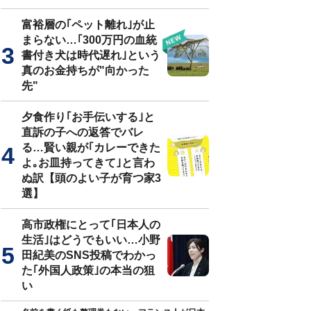
富裕層の｢ペット離れ｣が止
まらない…｢300万円の血統
書付き犬は時代遅れ｣という
真のお金持ちが"向かった
先"
夕食作り｢お手伝いする｣と
直訴の子への返答でバレ
る…賢い親が｢カレーできた
よ｡お皿持ってきて｣と言わ
ぬ訳【頭のよい子が育つ家3
選】
高市政権にとって｢日本人の
生活｣はどうでもいい…小野
田紀美のSNS投稿でわかっ
た｢外国人政策｣の本当の狙
い