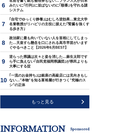
名前を書く紙も整理券もない…フランス人が日本
みたいに｢行列｣に並ばないのに｢順番｣を守れる謎
システム
｢自宅でゆっくり静養｣はむしろ逆効果…東北大学
名誉教授がリハビリの主役に据えた｢腎臓を強くす
る歩き方｣
政治家に最も向いていない人を首相にしてしまっ
た…天皇すら懸念を口にされる高市早苗がいます
ぐやるべきこと【2026年6月BEST】
逆らった県議は次々と姿を消した…麻生太郎です
ら手に負えない｢自民党福岡県議団｣が県民よりも
大事にする掟
｢一流のお金持ち｣は銀座の高級店には見向きもし
ない…"本物"を知る富裕層が行きつく"究極のス
シ"の正体
もっと見る
INFORMATION
Sponsored