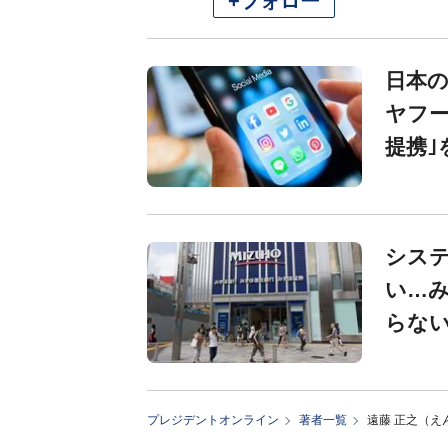
+フォロー
日本
ヤフー
提携｣
シス
い…
らない
プレジデントオンライン
著者一覧
遠藤 正之（え