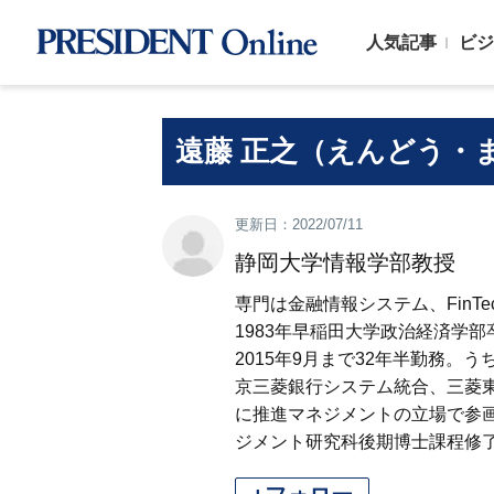
人気記事
ビジ
遠藤 正之（えんどう・
更新日：2022/07/11
静岡大学情報学部教授
専門は金融情報システム、Fin
1983年早稲田大学政治経済学
2015年9月まで32年半勤務。
京三菱銀行システム統合、三菱東
に推進マネジメントの立場で参画
ジメント研究科後期博士課程修