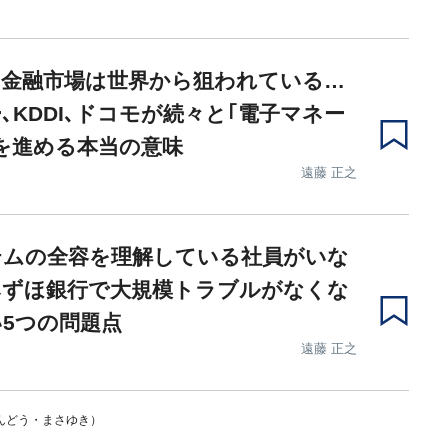
の金融市場は世界から狙われている…
､KDDI､ドコモが続々と｢電子マネー
を進める本当の意味
遠藤 正之
テムの全容を理解している社員がいな
みずほ銀行で大規模トラブルがなくな
5つの問題点
遠藤 正之
んどう・まさゆき）