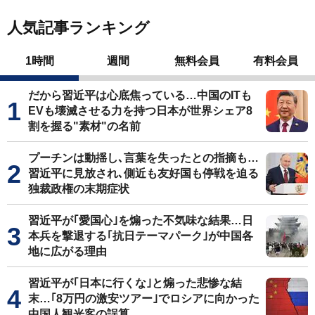
人気記事ランキング
1時間
週間
無料会員
有料会員
だから習近平は心底焦っている…中国のITも
EVも壊滅させる力を持つ日本が世界シェア8
割を握る"素材"の名前
プーチンは動揺し､言葉を失ったとの指摘も…
習近平に見放され､側近も友好国も停戦を迫る
独裁政権の末期症状
習近平が｢愛国心｣を煽った不気味な結果…日
本兵を撃退する｢抗日テーマパーク｣が中国各
地に広がる理由
習近平が｢日本に行くな｣と煽った悲惨な結
末…｢8万円の激安ツアー｣でロシアに向かった
中国人観光客の誤算