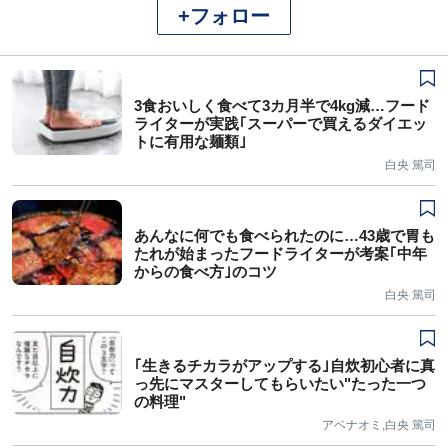
+フォロー
3食おいしく食べて3カ月半で4kg減…フード
ライターが実践｢スーパーで買えるダイエッ
トに有用な麺類｣
白央 篤司
あんなに何でも食べられたのに…43歳で胃も
たれが始まったフードライターが考案｢中年
からの食べ方｣のコツ
白央 篤司
｢生きるチカラがアップする｣自炊初心者に真
っ先にマスターしてもらいたい"たった一つ
の料理"
アベナオミ,白央 篤司