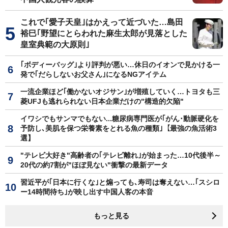
これで｢愛子天皇｣はかえって近づいた…島田
裕巳｢野望にとらわれた麻生太郎が見落とした
皇室典範の大原則｣
｢ボディーバッグ｣より評判が悪い…休日のイオンで見かける一
発で｢だらしないお父さん｣になるNGアイテム
一流企業ほど｢働かないオジサン｣が増殖していく…トヨタも三
菱UFJも逃れられない日本企業だけの"構造的欠陥"
イワシでもサンマでもない...糖尿病専門医が｢がん･動脈硬化を
予防し､美肌を保つ栄養素をとれる魚の種類｣【最強の魚活術3
選】
"テレビ大好き"高齢者の｢テレビ離れ｣が始まった…10代後半～
20代の約7割が"ほぼ見ない"衝撃の最新データ
習近平が｢日本に行くな｣と煽っても､寿司は奪えない…｢スシロ
ー14時間待ち｣が映し出す中国人客の本音
もっと見る