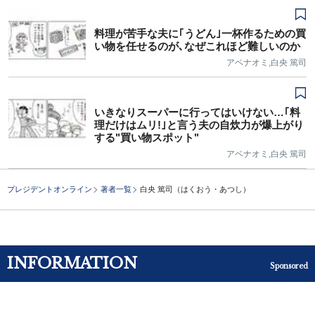
料理が苦手な夫に｢うどん｣一杯作るための買
い物を任せるのが､なぜこれほど難しいのか
アベナオミ,白央 篤司
いきなりスーパーに行ってはいけない…｢料
理だけはムリ!｣と言う夫の自炊力が爆上がり
する"買い物スポット"
アベナオミ,白央 篤司
プレジデントオンライン
著者一覧
白央 篤司（はくおう・あつし）
INFORMATION
Sponsored