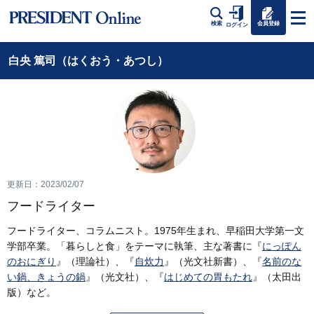
会員登録
検索
ログイン
白央 篤司（はくおう・あつし）
更新日：2023/02/07
フードライター
フードライター、コラムニスト。1975年生まれ、早稲田大学第一文
学部卒業。「暮らしと食」をテーマに執筆、主な著書に『
にっぽん
のおにぎり
』（理論社）、『
自炊力
』（光文社新書）、『
名前のな
い鍋、きょうの鍋
』（光文社）、『
はじめての胃もたれ
』（太田出
版）など。