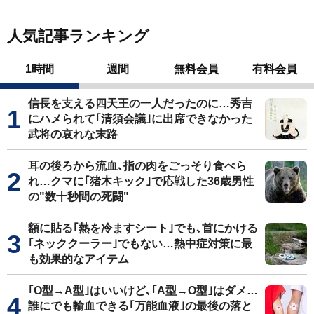
人気記事ランキング
1時間
週間
無料会員
有料会員
信長を支える四天王の一人だったのに…秀吉
にハメられて｢清須会議｣に出席できなかった
武将の哀れな末路
耳の後ろから流血､指の肉をごっそり食べら
れ…クマに｢猪木キック｣で応戦した36歳男性
の"数十秒間の死闘"
額に貼る｢熱を冷ますシート｣でも､首にかける
｢ネッククーラー｣でもない…熱中症対策に最
も効果的なアイテム
｢O型→A型｣はいいけど､｢A型→O型｣はダメ…
誰にでも輸血できる｢万能血液｣の最後の落と