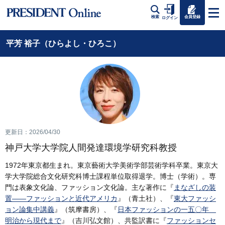
会員登録
検索
ログイン
平芳 裕子（ひらよし・ひろこ）
更新日：2026/04/30
神戸大学大学院人間発達環境学研究科教授
1972年東京都生まれ。東京藝術大学美術学部芸術学科卒業。東京大
学大学院総合文化研究科博士課程単位取得退学。博士（学術）。専
門は表象文化論、ファッション文化論。主な著作に『
まなざしの装
置――ファッションと近代アメリカ
』（青土社）、『
東大ファッシ
ョン論集中講義
』（筑摩書房）、『
日本ファッションの一五〇年
明治から現代まで
』（吉川弘文館）、共監訳書に『
ファッションセ