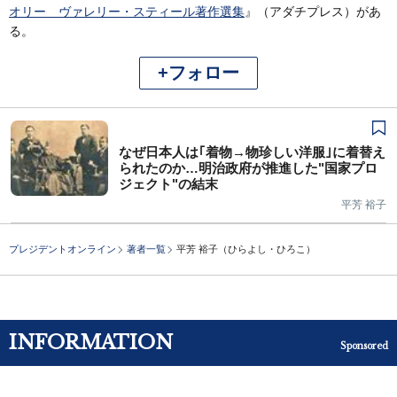
オリー ヴァレリー・スティール著作選集
』（アダチプレス）があ
る。
+フォロー
なぜ日本人は｢着物→物珍しい洋服｣に着替え
られたのか…明治政府が推進した"国家プロ
ジェクト"の結末
平芳 裕子
プレジデントオンライン
著者一覧
平芳 裕子（ひらよし・ひろこ）
INFORMATION
Sponsored