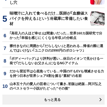
し穴
味噌汁に入れて食べるだけ…医師が｢血糖値ス
パイクを抑える｣という冷蔵庫に常備したい食
材
｢高収入の人ほど幸せ｣は間違いだった…世界160カ国研究で分
かった｢幸福を感じにくくなる年収｣の分岐点
襟付きなのに周囲から｢だらしない｣と思われる…帰省の際に選
んではいけない｢ユニクロの2990円のポロシャツ｣
｢ボディーバッグ｣より評判が悪い…休日のイオンで見かける一
発で｢だらしないお父さん｣になるNGアイテム
だから習近平は心底焦っている…中国のITもEVも壊滅させる力
を持つ日本が世界シェア8割を握る"素材"の名前
山本五十六の愛人の芸者について書き､初版は絶版…阿川弘之
のベストセラー小説がたどった"その後"
もっと見る