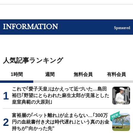
INFORMATION
Sponsored
人気記事ランキング
1時間
週間
無料会員
有料会員
これで｢愛子天皇｣はかえって近づいた…島田
裕巳｢野望にとらわれた麻生太郎が見落とした
皇室典範の大原則｣
富裕層の｢ペット離れ｣が止まらない…｢300万
円の血統書付き犬は時代遅れ｣という真のお金
持ちが"向かった先"