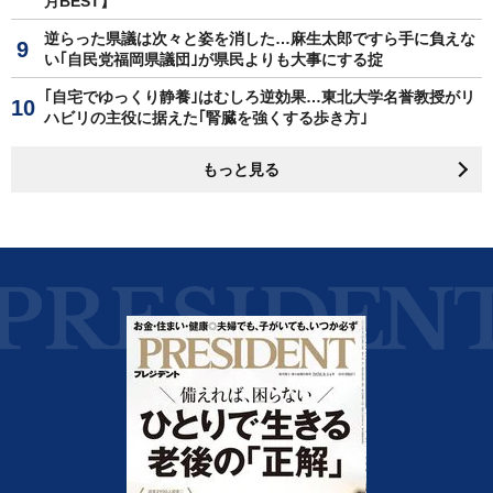
月BEST】
逆らった県議は次々と姿を消した…麻生太郎ですら手に負えな
い｢自民党福岡県議団｣が県民よりも大事にする掟
｢自宅でゆっくり静養｣はむしろ逆効果…東北大学名誉教授がリ
ハビリの主役に据えた｢腎臓を強くする歩き方｣
もっと見る