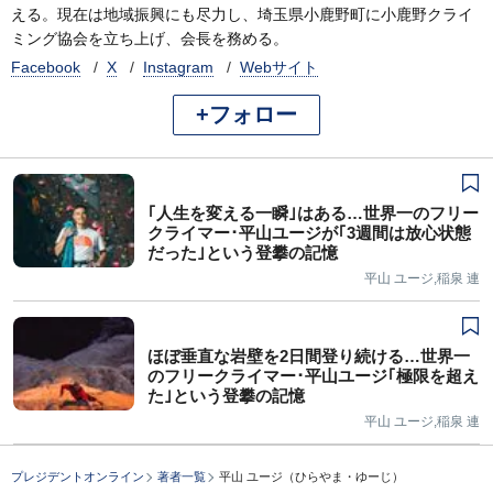
える。現在は地域振興にも尽力し、埼玉県小鹿野町に小鹿野クライ
ミング協会を立ち上げ、会長を務める。
Facebook
X
Instagram
Webサイト
+フォロー
｢人生を変える一瞬｣はある…世界一のフリー
クライマー･平山ユージが｢3週間は放心状態
だった｣という登攀の記憶
平山 ユージ,稲泉 連
ほぼ垂直な岩壁を2日間登り続ける…世界一
のフリークライマー･平山ユージ｢極限を超え
た｣という登攀の記憶
平山 ユージ,稲泉 連
プレジデントオンライン
著者一覧
平山 ユージ（ひらやま・ゆーじ）