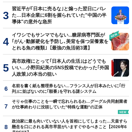
習近平が｢日本に売るな｣と煽った翌日にバレ
た…日本企業に6割を握られていた"中国の半
導体"の意外な急所
イワシでもサンマでもない...糖尿病専門医が
｢がん･動脈硬化を予防し､美背を保つ栄養素を
とれる魚の種類｣【最強の魚活術3選】
高市政権にとって｢日本人の生活｣はどうでも
いい…小野田紀美のSNS投稿でわかった｢外国
人政策｣の本当の狙い
名前を書く紙も整理券もない…フランス人が日本みたいに｢行
列｣に並ばないのに｢順番｣を守れる謎システム
そりゃ仕事のことを一瞬で忘れられるわ…グーグル共同創業者
が仕事終わりに没頭していた"特殊な運動"の正体
政治家に最も向いていない人を首相にしてしまった…天皇すら
懸念を口にされる高市早苗がいますぐやるべきこと【2026年6