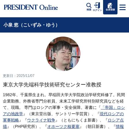
会員登録
検索
ログイン
小泉 悠（こいずみ・ゆう）
更新日：2025/11/07
東京大学先端科学技術研究センター准教授
1982年、千葉県生まれ。早稲田大学大学院政治学研究科修了。民間
企業勤務、外務省専門分析員、未来工学研究所特別研究員などを経
て、現職。 専門はロシアの軍事・安全保障。著書に『
「帝国」ロシ
アの地政学
』（東京堂出版、サントリー学芸賞）、『
現代ロシアの
軍事戦略
』『
ウクライナ戦争
』（ともにちくま新書）、『
ロシア点
描
』（PHP研究所）、『
オホーツク核要塞
』（朝日新書）、『
情報