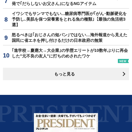
発で｢だらしないお父さん｣になるNGアイテム
イワシでもサンマでもない...糖尿病専門医が｢がん･動脈硬化を
予防し､美肌を保つ栄養素をとれる魚の種類｣【最強の魚活術3
選】
怒るべきは｢おじさんの短パン｣ではない…海外報道から見えた
国民に省エネを押し付けるだけの日本政府の無策
｢進学校→慶應大→大企業｣の学歴エリートが10数年ぶりに再会
した"元不良の友人"に打ちのめされたワケ
もっと見る