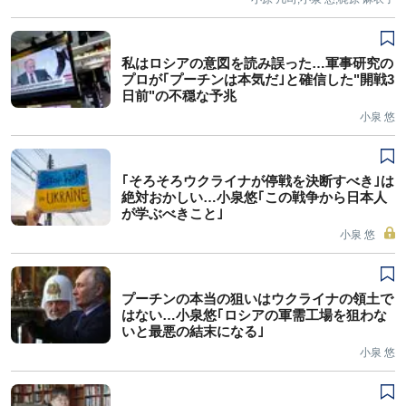
私はロシアの意図を読み誤った…軍事研究の
プロが｢プーチンは本気だ｣と確信した"開戦3
日前"の不穏な予兆
小泉 悠
｢そろそろウクライナが停戦を決断すべき｣は
絶対おかしい…小泉悠｢この戦争から日本人
が学ぶべきこと｣
小泉 悠
プーチンの本当の狙いはウクライナの領土で
はない…小泉悠｢ロシアの軍需工場を狙わな
いと最悪の結末になる｣
小泉 悠