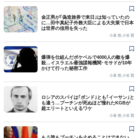
金正男が｢偽造旅券で来日｣は知っていたの
に…田中真紀子外務大臣による大失策で日本
は世界の信用を失った
小泉 悠,小谷 賢
爆弾を仕組んだポケベルで4000人の敵を爆
殺…イスラエル最強諜報機関･モサドが10年
かけて行った秘密工作
小泉 悠,小谷 賢
ロシアのスパイは｢ボンド｣とも｢イーサン｣と
も違う…プーチンが死ぬほど憧れたKGBが
超エリートといえるワケ
小泉 悠,小谷 賢
もう誰もプーチンを止めることはできない…