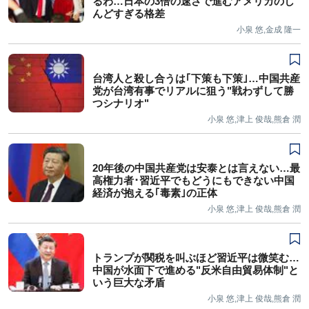
るわ…日本の3倍の速さで進むアメリカのし
んどすぎる格差
小泉 悠,金成 隆一
台湾人と殺し合うは｢下策も下策｣…中国共産
党が台湾有事でリアルに狙う"戦わずして勝
つシナリオ"
小泉 悠,津上 俊哉,熊倉 潤
20年後の中国共産党は安泰とは言えない…最
高権力者･習近平でもどうにもできない中国
経済が抱える｢毒素｣の正体
小泉 悠,津上 俊哉,熊倉 潤
トランプが関税を叫ぶほど習近平は微笑む…
中国が水面下で進める"反米自由貿易体制"と
いう巨大な矛盾
小泉 悠,津上 俊哉,熊倉 潤