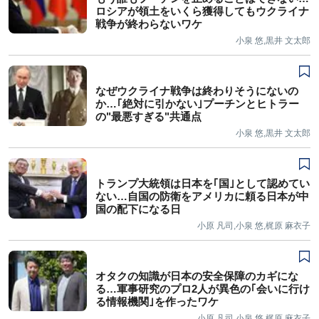
ロシアが領土をいくら獲得してもウクライナ
戦争が終わらないワケ
小泉 悠,黒井 文太郎
なぜウクライナ戦争は終わりそうにないの
か…｢絶対に引かない｣プーチンとヒトラー
の"最悪すぎる"共通点
小泉 悠,黒井 文太郎
トランプ大統領は日本を｢国｣として認めてい
ない…自国の防衛をアメリカに頼る日本が中
国の配下になる日
小原 凡司,小泉 悠,梶原 麻衣子
オタクの知識が日本の安全保障のカギにな
る…軍事研究のプロ2人が異色の｢会いに行け
る情報機関｣を作ったワケ
小原 凡司,小泉 悠,梶原 麻衣子