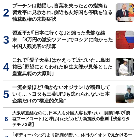
プーチンは動揺し､言葉を失ったとの指摘も…
習近平に見放され､側近も友好国も停戦を迫る
独裁政権の末期症状
習近平が｢日本に行くな｣と煽った悲惨な結
末…｢8万円の激安ツアー｣でロシアに向かった
中国人観光客の誤算
これで｢愛子天皇｣はかえって近づいた…島田
裕巳｢野望にとらわれた麻生太郎が見落とした
皇室典範の大原則｣
一流企業ほど｢働かないオジサン｣が増殖して
いく…トヨタも三菱UFJも逃れられない日本
企業だけの"構造的欠陥"
大阪駅直結なのに､日本人も外国人客も来ない…開業1年で｢廃
墟フードコート｣と呼ばれたピカピカ新施設の悲劇【残念なタ
テモノ3選】
｢ボディーバッグ｣より評判が悪い…休日のイオンで見かける一