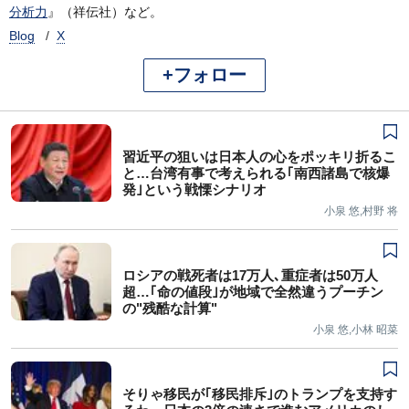
分析力
』（祥伝社）など。
Blog
X
+フォロー
習近平の狙いは日本人の心をポッキリ折るこ
と…台湾有事で考えられる｢南西諸島で核爆
発｣という戦慄シナリオ
小泉 悠,村野 将
ロシアの戦死者は17万人､重症者は50万人
超…｢命の値段｣が地域で全然違うプーチン
の"残酷な計算"
小泉 悠,小林 昭菜
そりゃ移民が｢移民排斥｣のトランプを支持す