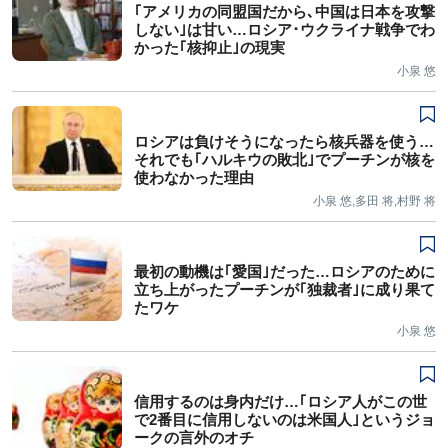
｢アメリカの同盟国だから､中国は日本を攻撃
しない｣は甘い…ロシア･ウクライナ戦争でわ
かった｢核抑止｣の現実
小泉 悠
ロシアは負けそうになったら核兵器を使う…
それでも｢ハルキウの敗北｣でプーチンが核を
使わなかった理由
小泉 悠,多田 将,村野 将
最初の動機は｢愛国｣だった…ロシアのために
立ち上がったプーチンが｢独裁者｣に成り果て
たワケ
小泉 悠
信用するのは身内だけ…｢ロシア人がこの世
で2番目に信用しないのは米国人｣というジョ
ークの言外のオチ