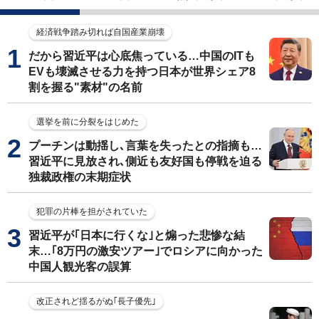
経済戦争踏み切れば自国産業崩壊
だから習近平は心底焦っている…中国のITも
EVも壊滅させる力を持つ日本が世界シェア8
割を握る"素材"の名前
選挙を前に分裂をはじめた
プーチンは動揺し､言葉を失ったとの指摘も…
習近平に見放され､側近も友好国も停戦を迫る
独裁政権の末期症状
犯罪の片棒を担がされていた
習近平が｢日本に行くな｣と煽った悲惨な結
末…｢8万円の激安ツアー｣でロシアに向かった
中国人観光客の誤算
改正されど揺るがぬ｢長子優先｣