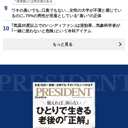
｢清潔感｣には男女差がある
ワキの臭いでも､口臭でもない…女性の大半が不潔と感じてい
るのに､75%の男性が見落としている"臭い"の正体
｢気温35度以上でのハンディファン｣は逆効果…気象科学者が
｢一緒に使わないと危険｣という冷却アイテム
もっと見る