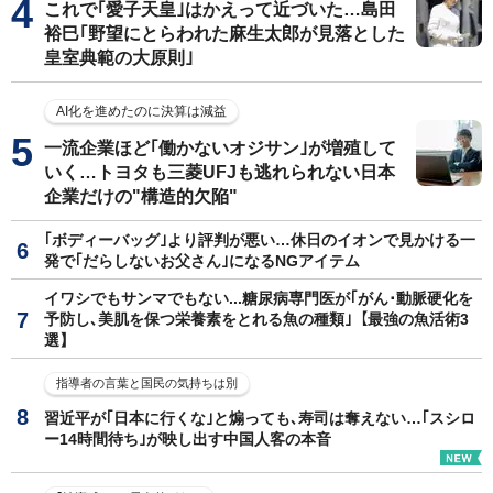
これで｢愛子天皇｣はかえって近づいた…島田
裕巳｢野望にとらわれた麻生太郎が見落とした
皇室典範の大原則｣
AI化を進めたのに決算は減益
一流企業ほど｢働かないオジサン｣が増殖して
いく…トヨタも三菱UFJも逃れられない日本
企業だけの"構造的欠陥"
｢ボディーバッグ｣より評判が悪い…休日のイオンで見かける一
発で｢だらしないお父さん｣になるNGアイテム
イワシでもサンマでもない...糖尿病専門医が｢がん･動脈硬化を
予防し､美肌を保つ栄養素をとれる魚の種類｣【最強の魚活術3
選】
指導者の言葉と国民の気持ちは別
習近平が｢日本に行くな｣と煽っても､寿司は奪えない…｢スシロ
ー14時間待ち｣が映し出す中国人客の本音