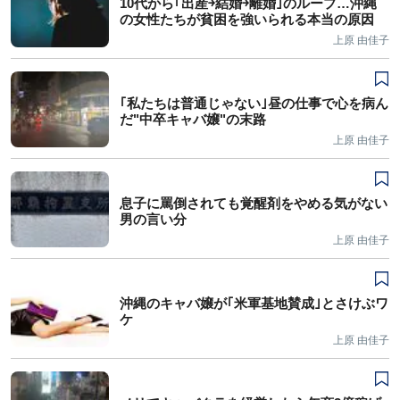
10代から｢出産￫結婚￫離婚｣のループ…沖縄
の女性たちが貧困を強いられる本当の原因
上原 由佳子
｢私たちは普通じゃない｣昼の仕事で心を病ん
だ"中卒キャバ嬢"の末路
上原 由佳子
息子に罵倒されても覚醒剤をやめる気がない
男の言い分
上原 由佳子
沖縄のキャバ嬢が｢米軍基地賛成｣とさけぶワ
ケ
上原 由佳子