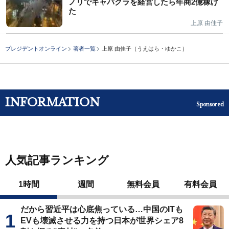
ノリでキャバクラを経営したら年商2億稼げ
た
上原 由佳子
プレジデントオンライン
著者一覧
上原 由佳子（うえはら・ゆかこ）
INFORMATION
Sponsored
人気記事ランキング
1時間
週間
無料会員
有料会員
だから習近平は心底焦っている…中国のITも
EVも壊滅させる力を持つ日本が世界シェア8