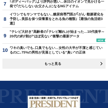
｢ボディーバッグ｣より評判が悪い…休日のイオンで見かける一
発で｢だらしないお父さん｣になるNGアイテム
イワシでもサンマでもない...糖尿病専門医が｢がん･動脈硬化を
予防し､美肌を保つ栄養素をとれる魚の種類｣【最強の魚活術3
選】
"テレビ大好き"高齢者の｢テレビ離れ｣が始まった…10代後半～
20代の約7割が"ほぼ見ない"衝撃の最新データ
ワキの臭いでも､口臭でもない…女性の大半が不潔と感じてい
るのに､75%の男性が見落としている"臭い"の正体
もっと見る