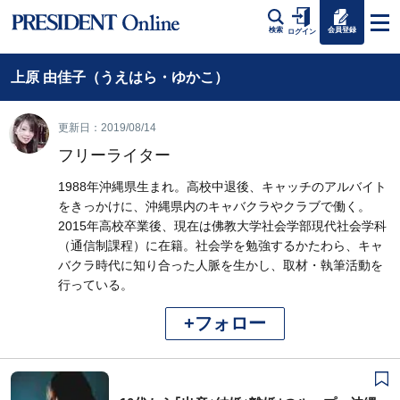
会員登録
検索
ログイン
上原 由佳子（うえはら・ゆかこ）
更新日：2019/08/14
フリーライター
1988年沖縄県生まれ。高校中退後、キャッチのアルバイト
をきっかけに、沖縄県内のキャバクラやクラブで働く。
2015年高校卒業後、現在は佛教大学社会学部現代社会学科
（通信制課程）に在籍。社会学を勉強するかたわら、キャ
バクラ時代に知り合った人脈を生かし、取材・執筆活動を
行っている。
+フォロー