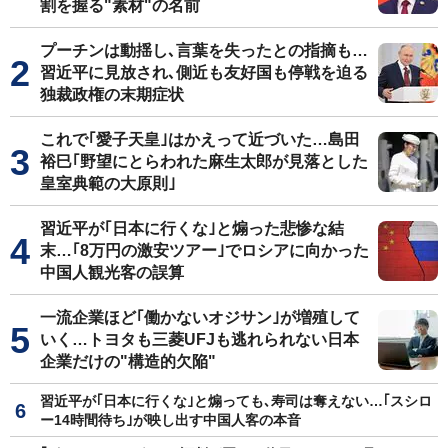
割を握る"素材"の名前
プーチンは動揺し､言葉を失ったとの指摘も…
習近平に見放され､側近も友好国も停戦を迫る
独裁政権の末期症状
これで｢愛子天皇｣はかえって近づいた…島田
裕巳｢野望にとらわれた麻生太郎が見落とした
皇室典範の大原則｣
習近平が｢日本に行くな｣と煽った悲惨な結
末…｢8万円の激安ツアー｣でロシアに向かった
中国人観光客の誤算
一流企業ほど｢働かないオジサン｣が増殖して
いく…トヨタも三菱UFJも逃れられない日本
企業だけの"構造的欠陥"
習近平が｢日本に行くな｣と煽っても､寿司は奪えない…｢スシロ
ー14時間待ち｣が映し出す中国人客の本音