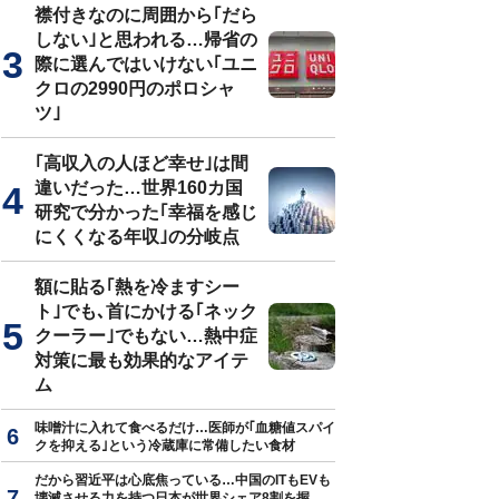
襟付きなのに周囲から｢だら
しない｣と思われる…帰省の
際に選んではいけない｢ユニ
クロの2990円のポロシャ
ツ｣
｢高収入の人ほど幸せ｣は間
違いだった…世界160カ国
研究で分かった｢幸福を感じ
にくくなる年収｣の分岐点
額に貼る｢熱を冷ますシー
ト｣でも､首にかける｢ネック
クーラー｣でもない…熱中症
対策に最も効果的なアイテ
ム
味噌汁に入れて食べるだけ…医師が｢血糖値スパイ
クを抑える｣という冷蔵庫に常備したい食材
だから習近平は心底焦っている…中国のITもEVも
壊滅させる力を持つ日本が世界シェア8割を握