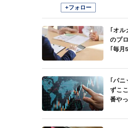
+フォロー
｢オル
のプロ
｢毎月
｢パニ
ずこ
番や