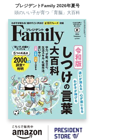
プレジデントFamily 2026年夏号
頭のいい子が育つ「育脳」大百科