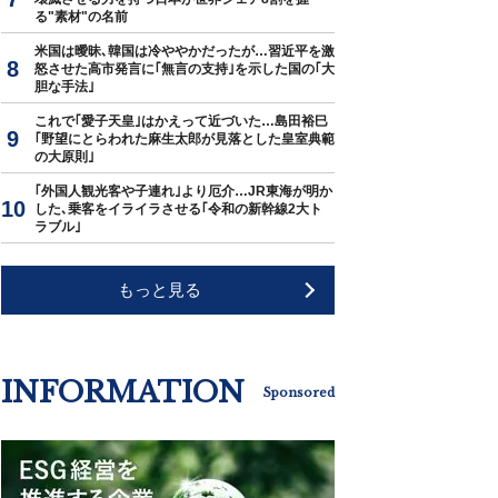
る"素材"の名前
米国は曖昧､韓国は冷ややかだったが…習近平を激
怒させた高市発言に｢無言の支持｣を示した国の｢大
胆な手法｣
これで｢愛子天皇｣はかえって近づいた…島田裕巳
｢野望にとらわれた麻生太郎が見落とした皇室典範
の大原則｣
｢外国人観光客や子連れ｣より厄介…JR東海が明か
した､乗客をイライラさせる｢令和の新幹線2大ト
ラブル｣
もっと見る
INFORMATION
Sponsored