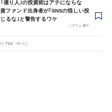
｢億り人｣の投資術はアテにならな
資ファンド出身者が｢SNSの怪しい投
じるな｣と警告するワケ
シデナム 慶子
（しでなむ・けいこ）