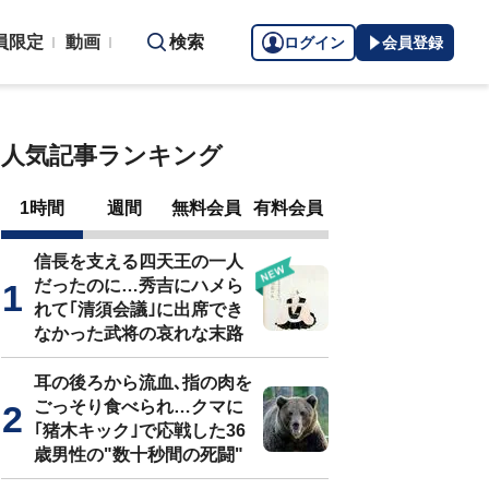
員限定
動画
検索
ログイン
会員登録
人気記事ランキング
1時間
週間
無料会員
有料会員
信長を支える四天王の一人
だったのに…秀吉にハメら
れて｢清須会議｣に出席でき
なかった武将の哀れな末路
耳の後ろから流血､指の肉を
ごっそり食べられ…クマに
｢猪木キック｣で応戦した36
歳男性の"数十秒間の死闘"