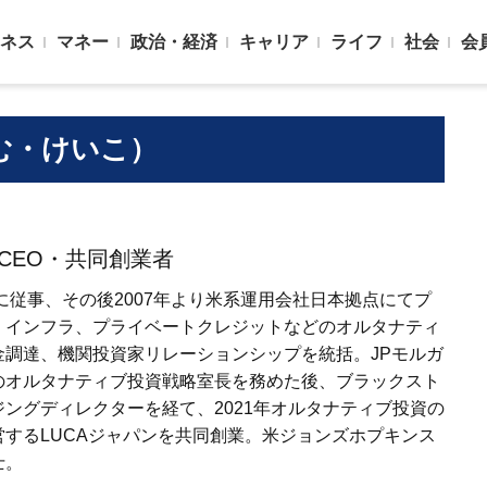
ネス
マネー
政治・経済
キャリア
ライフ
社会
会
む・けいこ）
CEO・共同創業者
資に従事、その後2007年より米系運用会社日本拠点にてプ
、インフラ、プライベートクレジットなどのオルタナティ
金調達、機関投資家リレーションシップを統括。JPモルガ
のオルタナティブ投資戦略室長を務めた後、ブラックスト
ングディレクターを経て、2021年オルタナティブ投資の
するLUCAジャパンを共同創業。米ジョンズホプキンス
士。