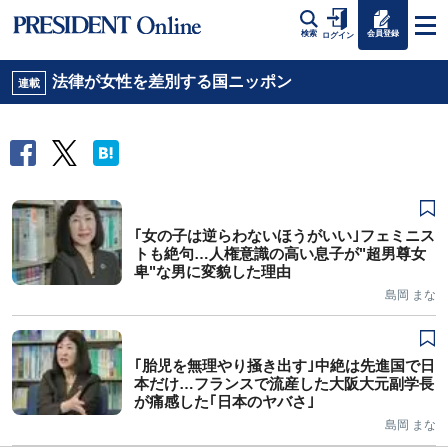
会員登録
検索
ログイン
法律が女性を差別する国ニッポン
連載
｢女の子は逆らわないほうがいい｣フェミニス
トも絶句…人権意識の高い息子が"超男尊女
卑"な男に変貌した理由
島岡 まな
｢胎児を無理やり掻き出す｣中絶は先進国で日
本だけ…フランスで流産した大阪大元副学長
が痛感した｢日本のヤバさ｣
島岡 まな