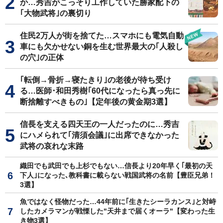
か…秀吉がこっそり工作していた勝家配下の
｢大物武将｣の裏切り
住民2万人が街を捨てた…スマホにも電気自動
車にも欠かせない銅を生む世界最大の｢人殺し
の穴｣の正体
｢転倒→骨折→寝たきり｣の老後が待ち受け
る…医師･和田秀樹｢60代になったら真っ先に
断捨離すべきもの｣【定年後の黄金期3選】
信長を支える四天王の一人だったのに…秀吉
にハメられて｢清須会議｣に出席できなかった
武将の哀れな末路
織田でも武田でも上杉でもない…信長より20年早く｢最初の天
下人｣になった､教科書に載らない戦国武将の名前【豊臣兄弟！
3選】
魚ではなく怪物だった…44年前に｢生きたシーラカンス｣と対峙
したカメラマンが戦慄した"天井まで届くオーラ"【変わった生
き物3選】