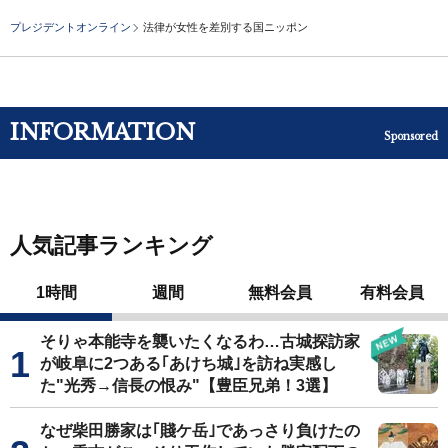
プレジデントオンライン
法律が女性を差別する国ニッポン
INFORMATION
Sponsored
人気記事ランキング
1時間
週間
無料会員
有料会員
そりゃ本能寺を襲いたくなるわ…古城探訪家
が岐阜に2つある｢あけち城｣を訪ね実感し
た"光秀→信長の恨み"【豊臣兄弟！3選】
なぜ柴田勝家は｢賤ケ岳｣であっさり負けたの