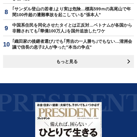
｢サンダル登山の若者｣より実は危険…標高599ｍの高尾山で年
間100件超の遭難事故を起こしている"張本人"
中国系住民を同化させたタイとは正反対…ベトナムが各国から
非難されても｢華僑100万人｣を国外追放したワケ
｢織田家の後継者選び｣でも｢秀吉の一人勝ち｣でもない…清洲会
議で信長の息子2人が争った"本当の争点"
もっと見る