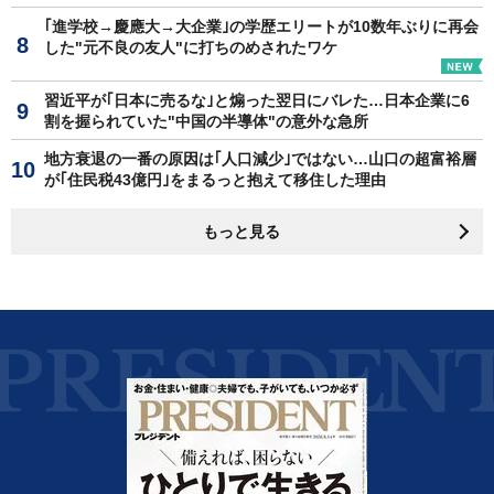
｢進学校→慶應大→大企業｣の学歴エリートが10数年ぶりに再会
した"元不良の友人"に打ちのめされたワケ
習近平が｢日本に売るな｣と煽った翌日にバレた…日本企業に6
割を握られていた"中国の半導体"の意外な急所
地方衰退の一番の原因は｢人口減少｣ではない…山口の超富裕層
が｢住民税43億円｣をまるっと抱えて移住した理由
もっと見る