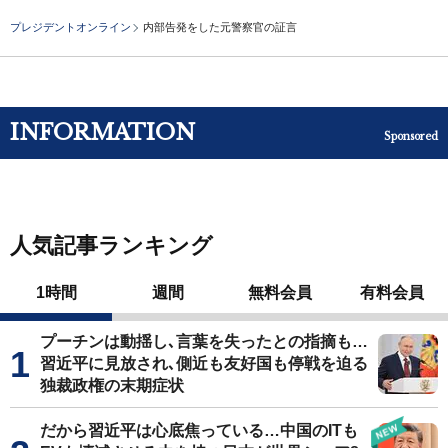
プレジデントオンライン
内部告発をした元警察官の証言
INFORMATION
Sponsored
人気記事ランキング
1時間
週間
無料会員
有料会員
プーチンは動揺し､言葉を失ったとの指摘も…
習近平に見放され､側近も友好国も停戦を迫る
独裁政権の末期症状
だから習近平は心底焦っている…中国のITも