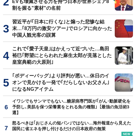
EVも壊滅させる力を持つ日本が世界シェア8
割を握る"素材"の名前
習近平が｢日本に行くな｣と煽った悲惨な結
末…｢8万円の激安ツアー｣でロシアに向かった
中国人観光客の誤算
これで｢愛子天皇｣はかえって近づいた…島田
裕巳｢野望にとらわれた麻生太郎が見落とした
皇室典範の大原則｣
｢ボディーバッグ｣より評判が悪い…休日のイ
オンで見かける一発で｢だらしないお父さん｣
になるNGアイテム
イワシでもサンマでもない...糖尿病専門医が｢がん･動脈硬化を
予防し､美肌を保つ栄養素をとれる魚の種類｣【最強の魚活術3
選】
怒るべきは｢おじさんの短パン｣ではない…海外報道から見えた
国民に省エネを押し付けるだけの日本政府の無策