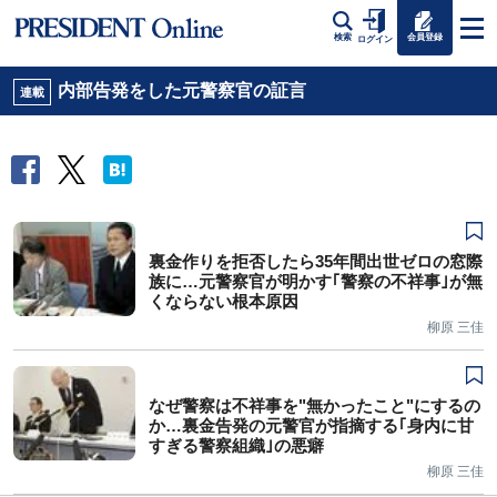
会員登録
検索
ログイン
内部告発をした元警察官の証言
連載
裏金作りを拒否したら35年間出世ゼロの窓際
族に…元警察官が明かす｢警察の不祥事｣が無
くならない根本原因
柳原 三佳
なぜ警察は不祥事を"無かったこと"にするの
か…裏金告発の元警官が指摘する｢身内に甘
すぎる警察組織｣の悪癖
柳原 三佳