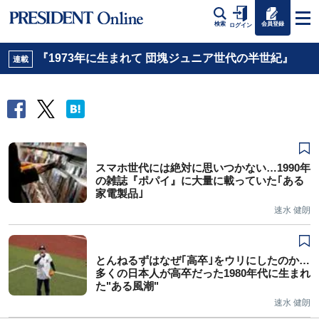
会員登録
検索
ログイン
『1973年に生まれて 団塊ジュニア世代の半世紀』
連載
スマホ世代には絶対に思いつかない…1990年
の雑誌『ポパイ』に大量に載っていた｢ある
家電製品｣
速水 健朗
とんねるずはなぜ｢高卒｣をウリにしたのか…
多くの日本人が高卒だった1980年代に生まれ
た"ある風潮"
速水 健朗