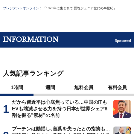
プレジデントオンライン
『1973年に生まれて 団塊ジュニア世代の半世紀』
INFORMATION
Sponsored
人気記事ランキング
1時間
週間
無料会員
有料会員
だから習近平は心底焦っている…中国のITも
EVも壊滅させる力を持つ日本が世界シェア8
割を握る"素材"の名前
プーチンは動揺し､言葉を失ったとの指摘も…