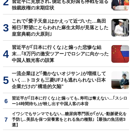
習近平に見放され､側近も友好国も停戦を迫る
独裁政権の末期症状
これで｢愛子天皇｣はかえって近づいた…島田
裕巳｢野望にとらわれた麻生太郎が見落とした
皇室典範の大原則｣
習近平が｢日本に行くな｣と煽った悲惨な結
末…｢8万円の激安ツアー｣でロシアに向かった
中国人観光客の誤算
一流企業ほど｢働かないオジサン｣が増殖して
いく…トヨタも三菱UFJも逃れられない日本
企業だけの"構造的欠陥"
習近平が｢日本に行くな｣と煽っても､寿司は奪えない…｢スシロ
ー14時間待ち｣が映し出す中国人客の本音
イワシでもサンマでもない...糖尿病専門医が｢がん･動脈硬化を
予防し､美肌を保つ栄養素をとれる魚の種類｣【最強の魚活術3
選】