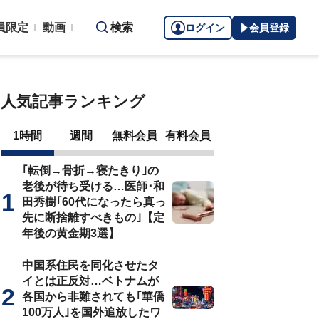
員限定
動画
検索
ログイン
会員登録
人気記事ランキング
1時間
週間
無料会員
有料会員
｢転倒→骨折→寝たきり｣の
老後が待ち受ける…医師･和
田秀樹｢60代になったら真っ
先に断捨離すべきもの｣【定
年後の黄金期3選】
中国系住民を同化させたタ
イとは正反対…ベトナムが
各国から非難されても｢華僑
100万人｣を国外追放したワ