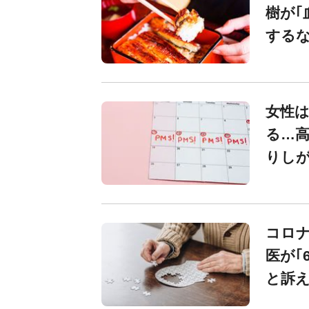
樹が｢
するな
女性
る…高
りし
コロ
医が｢
と訴