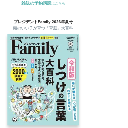
雑誌の予約購読
はこちら
プレジデントFamily 2026年夏号
頭のいい子が育つ「育脳」大百科