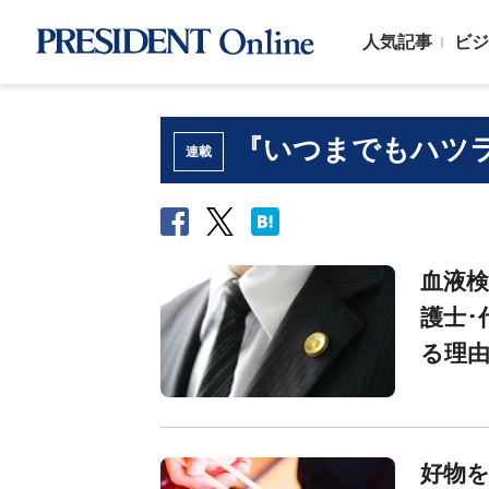
人気記事
ビジ
『いつまでもハツ
連載
血液検
護士･
る理
好物を