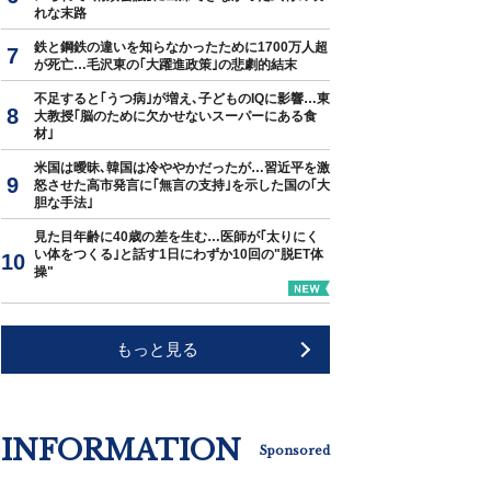
れな末路
鉄と鋼鉄の違いを知らなかったために1700万人超
が死亡…毛沢東の｢大躍進政策｣の悲劇的結末
不足すると｢うつ病｣が増え､子どものIQに影響…東
大教授｢脳のために欠かせないスーパーにある食
材｣
米国は曖昧､韓国は冷ややかだったが…習近平を激
怒させた高市発言に｢無言の支持｣を示した国の｢大
胆な手法｣
見た目年齢に40歳の差を生む…医師が｢太りにく
い体をつくる｣と話す1日にわずか10回の"脱ET体
操"
もっと見る
INFORMATION
Sponsored