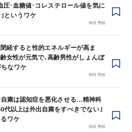
血圧･血糖値･コレステロール値を気に
｣というワケ
和田 秀樹
は閉経すると性的エネルギーが高ま
齢女性が元気で､高齢男性がしょんぼ
がちなワケ
和田 秀樹
ナ自粛は認知症を悪化させる…精神科
60代以上は外出自粛をすべきでない｣
えるワケ
和田 秀樹