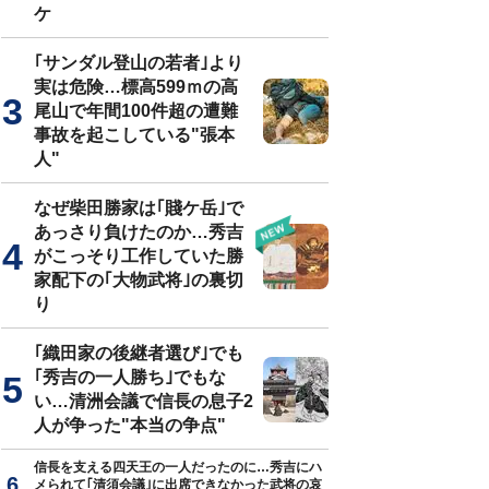
ケ
｢サンダル登山の若者｣より
実は危険…標高599ｍの高
尾山で年間100件超の遭難
事故を起こしている"張本
人"
なぜ柴田勝家は｢賤ケ岳｣で
あっさり負けたのか…秀吉
がこっそり工作していた勝
家配下の｢大物武将｣の裏切
り
｢織田家の後継者選び｣でも
｢秀吉の一人勝ち｣でもな
い…清洲会議で信長の息子2
人が争った"本当の争点"
信長を支える四天王の一人だったのに…秀吉にハ
メられて｢清須会議｣に出席できなかった武将の哀