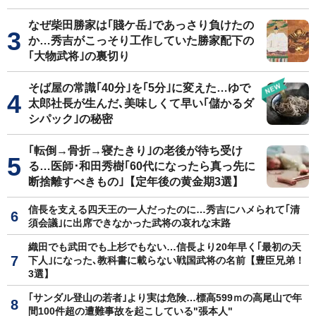
なぜ柴田勝家は｢賤ケ岳｣であっさり負けたの
か…秀吉がこっそり工作していた勝家配下の
｢大物武将｣の裏切り
そば屋の常識｢40分｣を｢5分｣に変えた…ゆで
太郎社長が生んだ､美味しくて早い｢儲かるダ
シパック｣の秘密
｢転倒→骨折→寝たきり｣の老後が待ち受け
る…医師･和田秀樹｢60代になったら真っ先に
断捨離すべきもの｣【定年後の黄金期3選】
信長を支える四天王の一人だったのに…秀吉にハメられて｢清
須会議｣に出席できなかった武将の哀れな末路
織田でも武田でも上杉でもない…信長より20年早く｢最初の天
下人｣になった､教科書に載らない戦国武将の名前【豊臣兄弟！
3選】
｢サンダル登山の若者｣より実は危険…標高599ｍの高尾山で年
間100件超の遭難事故を起こしている"張本人"