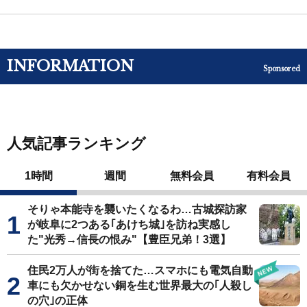
INFORMATION
Sponsored
人気記事ランキング
1時間
週間
無料会員
有料会員
そりゃ本能寺を襲いたくなるわ…古城探訪家
が岐阜に2つある｢あけち城｣を訪ね実感し
た"光秀→信長の恨み"【豊臣兄弟！3選】
住民2万人が街を捨てた…スマホにも電気自動
車にも欠かせない銅を生む世界最大の｢人殺し
の穴｣の正体