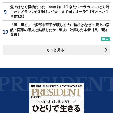
魚ではなく怪物だった…44年前に｢生きたシーラカンス｣と対峙
したカメラマンが戦慄した"天井まで届くオーラ"【変わった生
き物3選】
「風、薫る」で多部未華子が演じる大山捨松はなぜ20歳上の宿
敵・薩摩の軍人と結婚したか...親友に吐露した本音【風、薫る
３選】
もっと見る