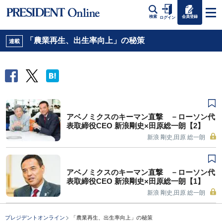
会員登録
検索
ログイン
「農業再生、出生率向上」の秘策
連載
アベノミクスのキーマン直撃 －ローソン代
表取締役CEO 新浪剛史×田原総一朗【2】
新浪 剛史,田原 総一朗
アベノミクスのキーマン直撃 －ローソン代
表取締役CEO 新浪剛史×田原総一朗【1】
新浪 剛史,田原 総一朗
プレジデントオンライン
「農業再生、出生率向上」の秘策