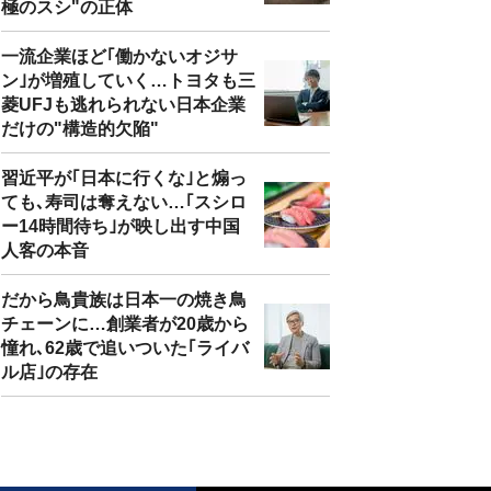
極のスシ"の正体
一流企業ほど｢働かないオジサ
ン｣が増殖していく…トヨタも三
菱UFJも逃れられない日本企業
だけの"構造的欠陥"
習近平が｢日本に行くな｣と煽っ
ても､寿司は奪えない…｢スシロ
ー14時間待ち｣が映し出す中国
人客の本音
だから鳥貴族は日本一の焼き鳥
チェーンに…創業者が20歳から
憧れ､62歳で追いついた｢ライバ
ル店｣の存在