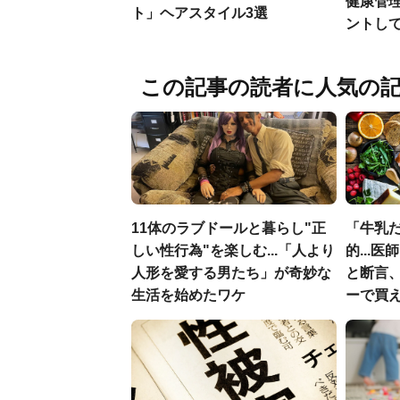
健康管
ト」ヘアスタイル3選
ントし
この記事の読者に人気の
11体のラブドールと暮らし"正
「牛乳
しい性行為"を楽しむ...「人より
的...
人形を愛する男たち」が奇妙な
と断言
生活を始めたワケ
ーで買え