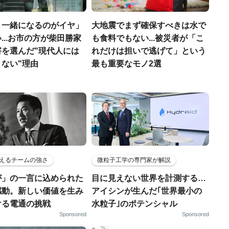
と一緒になるのがイヤ」
大地震でまず確保すべきは水で
...お市の方が柴田勝家
も食料でもない...被災者が「こ
害を選んだ"現代人には
れだけは担いで逃げて」という
ない"理由
最も重要なモノ2選
えるチームの強さ
微粒子工学の専門家が解説
が」の一言に込められた
目に見えない世界を計測する…
感動。新しい価値を生み
アイシンが生んだ｢世界最小の
ける電通の挑戦
水粒子｣のポテンシャル
Sponsored
Sponsored