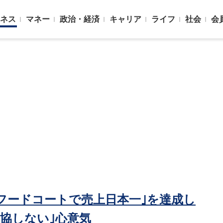
ネス
マネー
政治・経済
キャリア
ライフ
社会
会
…｢フードコートで売上日本一｣を達成し
協しない｣心意気