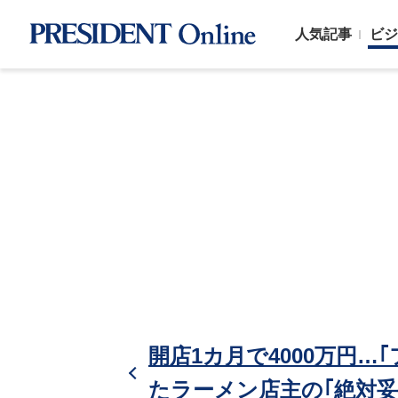
人気記事
ビジ
開店1カ月で4000万円
たラーメン店主の｢絶対妥