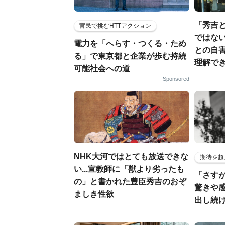
「秀吉
官民で挑むHTTアクション
ではない
電力を「へらす・つくる・ため
との自
る」で東京都と企業が歩む持続
理解でき
可能社会への道
Sponsored
NHK大河ではとても放送できな
期待を超
い...宣教師に「獣より劣ったも
「さす
の」と書かれた豊臣秀吉のおぞ
驚きや
ましき性欲
出し続