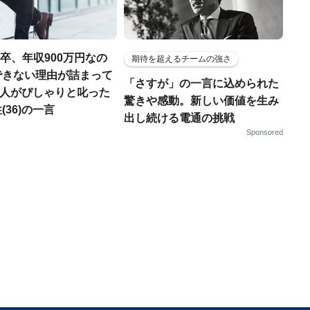
H卒、年収900万円なの
期待を超えるチームの強さ
できない理由が詰まって
「さすが」の一言に込められた
.仲人がぴしゃりと叱った
驚きや感動。新しい価値を生み
(36)の一言
出し続ける電通の挑戦
Sponsored