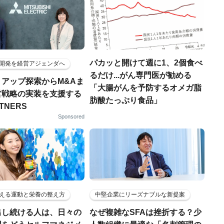
パカッと開けて週に1、2個食べ
開発を経営アジェンダへ
るだけ...がん専門医が勧める
トアップ探索からM&Aま
「大腸がんを予防するオメガ脂
営戦略の実装を支援する
肪酸たっぷり食品」
RTNERS
Sponsored
える運動と栄養の整え方
中堅企業にリーズナブルな新提案
出し続ける人は、日々の
なぜ複雑なSFAは挫折する？少