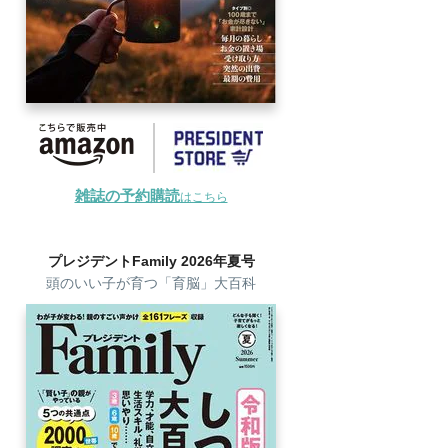
雑誌の予約購読
はこちら
プレジデントFamily 2026年夏号
頭のいい子が育つ「育脳」大百科