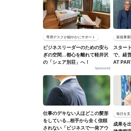
専用デスクが細やかにサポート
新規事業
ビジネスリーダーのための安ら
スター
ぎの空間…都心を離れて軽井沢
で、経
の「シェア別荘」へ！
AT PA
Sponsored
仕事のデキない人ほどこの髪形
毎日を支
をしている...相手から全く信頼
成果を
されない「ビジネスで一発アウ