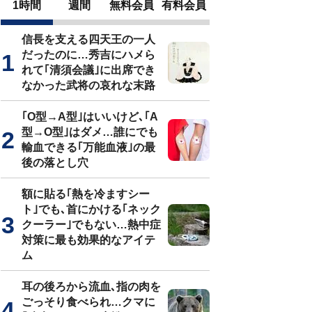
1時間
週間
無料会員
有料会員
信長を支える四天王の一人
だったのに…秀吉にハメら
れて｢清須会議｣に出席でき
なかった武将の哀れな末路
｢O型→A型｣はいいけど､｢A
型→O型｣はダメ…誰にでも
輸血できる｢万能血液｣の最
後の落とし穴
額に貼る｢熱を冷ますシー
ト｣でも､首にかける｢ネック
クーラー｣でもない…熱中症
対策に最も効果的なアイテ
ム
耳の後ろから流血､指の肉を
ごっそり食べられ…クマに