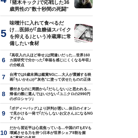
｢猪木キック｣で応戦した36
歳男性の"数十秒間の死闘"
味噌汁に入れて食べるだ
商店の「つけめん」はお蕎麦屋さんへの挑戦状だ――と語る飯田さん。
け…医師が｢血糖値スパイク
を抑える｣という冷蔵庫に常
備したい食材
｢高収入の人ほど幸せ｣は間違いだった…世界160
カ国研究で分かった｢幸福を感じにくくなる年収｣
の分岐点
台湾では6歳未満は鑑賞NGに…大人が震撼する映
画｢ちいかわ｣が"灰色"に塗って伏せたものの正体
襟付きなのに周囲から｢だらしない｣と思われる…
帰省の際に選んではいけない｢ユニクロの2990円
のポロシャツ｣
｢ボディーバッグ｣より評判が悪い…休日のイオン
で見かける一発で｢だらしないお父さん｣になるNG
アイテム
だから習近平は心底焦っている…中国のITもEVも
壊滅させる力を持つ日本が世界シェア8割を握
る"素材"の名前