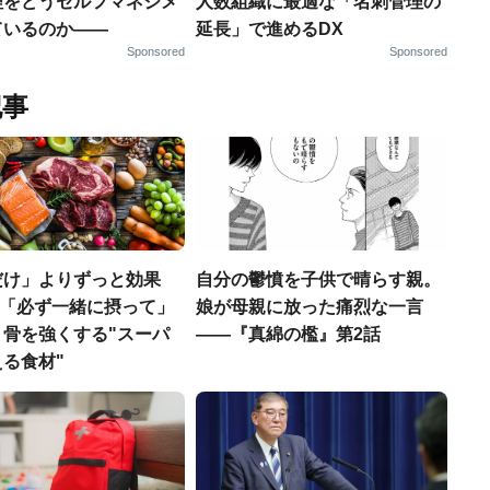
理をどうセルフマネジメ
人数組織に最適な「名刺管理の
ているのか——
延長」で進めるDX
Sponsored
Sponsored
記事
だけ」よりずっと効果
自分の鬱憤を子供で晴らす親。
医師「必ず一緒に摂って」
娘が母親に放った痛烈な一言
、骨を強くする"スーパ
――『真綿の檻』第2話
る食材"