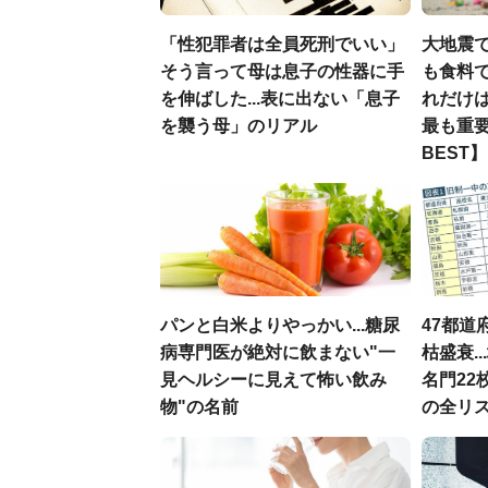
「性犯罪者は全員死刑でいい」
大地震
そう言って母は息子の性器に手
も食料で
を伸ばした...表に出ない「息子
れだけ
を襲う母」のリアル
最も重要
BEST】
パンと白米よりやっかい...糖尿
47都道
病専門医が絶対に飲まない"一
枯盛衰.
見ヘルシーに見えて怖い飲み
名門22
物"の名前
の全リ