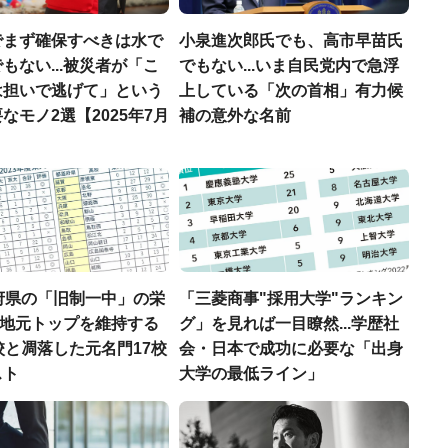
でまず確保すべきは水で
小泉進次郎氏でも、高市早苗氏
もない...被災者が「こ
でもない...いま自民党内で急浮
は担いで逃げて」という
上している「次の首相」有力候
なモノ2選【2025年7月
補の意外な名前
府県の「旧制一中」の栄
「三菱商事"採用大学"ランキン
..地元トップを維持する
グ」を見れば一目瞭然...学歴社
校と凋落した元名門17校
会・日本で成功に必要な「出身
スト
大学の最低ライン」