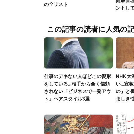
健康管
の全リスト
ントし
この記事の読者に人気の
仕事のデキない人ほどこの髪形
NHK大
をしている...相手から全く信頼
い...
されない「ビジネスで一発アウ
の」と
ト」ヘアスタイル3選
ましき