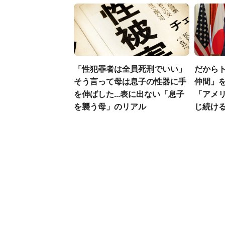
「性犯罪者は全員死刑でいい」
だから
そう言って母は息子の性器に手
仲間」を
を伸ばした...表に出ない「息子
「アメ
を襲う母」のリアル
じ続け