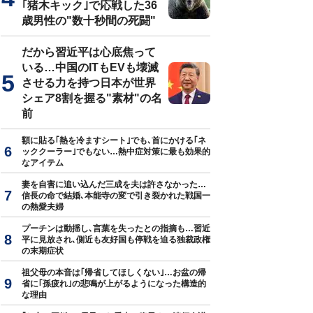
｢猪木キック｣で応戦した36
歳男性の"数十秒間の死闘"
だから習近平は心底焦って
いる…中国のITもEVも壊滅
させる力を持つ日本が世界
シェア8割を握る"素材"の名
前
額に貼る｢熱を冷ますシート｣でも､首にかける｢ネ
ッククーラー｣でもない…熱中症対策に最も効果的
なアイテム
妻を自害に追い込んだ三成を夫は許さなかった…
信長の命で結婚､本能寺の変で引き裂かれた戦国一
の熱愛夫婦
プーチンは動揺し､言葉を失ったとの指摘も…習近
平に見放され､側近も友好国も停戦を迫る独裁政権
の末期症状
祖父母の本音は｢帰省してほしくない｣…お盆の帰
省に｢孫疲れ｣の悲鳴が上がるようになった構造的
な理由