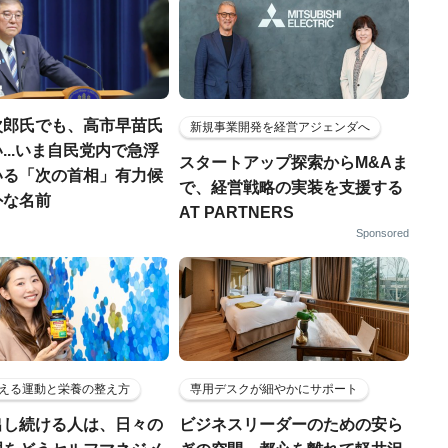
次郎氏でも、高市早苗氏
新規事業開発を経営アジェンダへ
...いま自民党内で急浮
スタートアップ探索からM&Aま
いる「次の首相」有力候
で、経営戦略の実装を支援する
外な名前
AT PARTNERS
Sponsored
える運動と栄養の整え方
専用デスクが細やかにサポート
出し続ける人は、日々の
ビジネスリーダーのための安ら