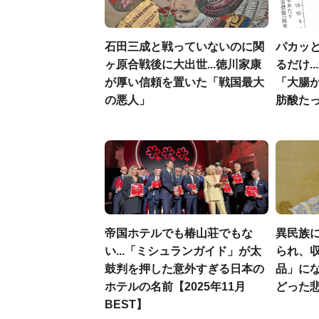
石田三成と戦っていないのに関
パカッと
ヶ原合戦後に大出世...徳川家康
るだけ.
が厚い信頼を置いた「戦国最大
「大腸
の悪人」
肪酸た
帝国ホテルでも椿山荘でもな
異民族に
い...「ミシュランガイド」が太
られ、収
鼓判を押した意外すぎる日本の
品」に
ホテルの名前【2025年11月
どった
BEST】