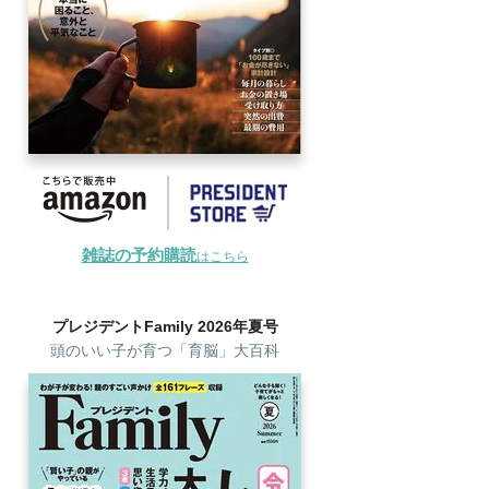
雑誌の予約購読
はこちら
プレジデントFamily 2026年夏号
頭のいい子が育つ「育脳」大百科