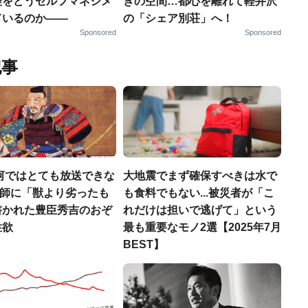
理をどうセルフマネジメ
ぎの空間…都心を離れて軽井沢
ているのか——
の「シェア別荘」へ！
Sponsored
Sponsored
記事
河ではとても放送できな
大地震でまず確保すべきは水で
宣教師に「獣より劣ったも
も食料でもない...被災者が「こ
書かれた豊臣秀吉のおぞ
れだけは担いで逃げて」という
性欲
最も重要なモノ2選【2025年7月
BEST】