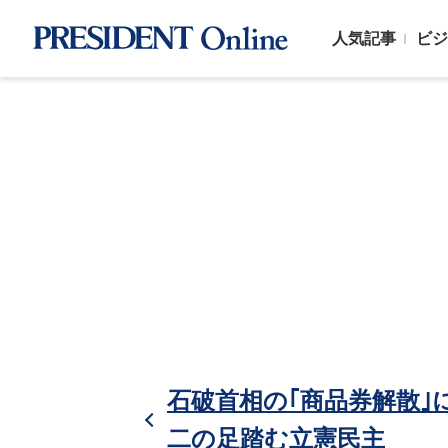
人気記事
ビジ
石破首相の｢商品券解散｣
二の足踏む立憲民主