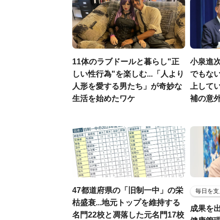
11体のラブドールと暮らし"正
小泉進
しい性行為"を楽しむ...「人より
でもない
人形を愛する男たち」が奇妙な
上して
生活を始めたワケ
補の意
47都道府県の「旧制一中」の栄
毎日を支
枯盛衰...地元トップを維持する
成果を
名門22校と凋落した元名門17校