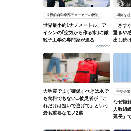
世界的自動車部品メーカーの挑戦
期待を超
世界最小約1ナノメートル、ア
「さす
イシンの｢空気から作る水｣に微
驚きや
粒子工学の専門家が迫る
出し続
Sponsored
大地震でまず確保すべきは水で
中堅企業
も食料でもない...被災者が「こ
なぜ複雑
れだけは担いで逃げて」という
人数組
最も重要なモノ2選
延長」で