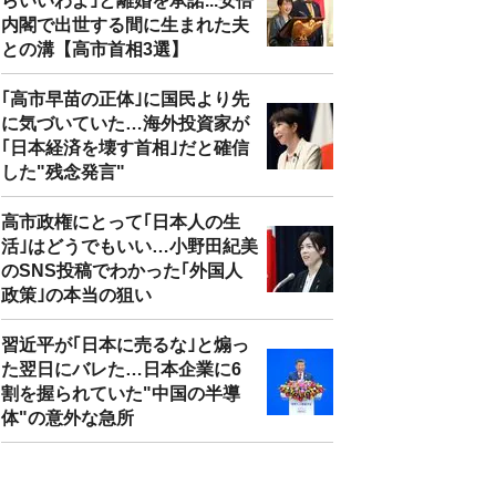
らいいわよ｣と離婚を承諾...安倍
内閣で出世する間に生まれた夫
との溝【高市首相3選】
｢高市早苗の正体｣に国民より先
に気づいていた…海外投資家が
｢日本経済を壊す首相｣だと確信
した"残念発言"
高市政権にとって｢日本人の生
活｣はどうでもいい…小野田紀美
のSNS投稿でわかった｢外国人
政策｣の本当の狙い
習近平が｢日本に売るな｣と煽っ
た翌日にバレた…日本企業に6
割を握られていた"中国の半導
体"の意外な急所