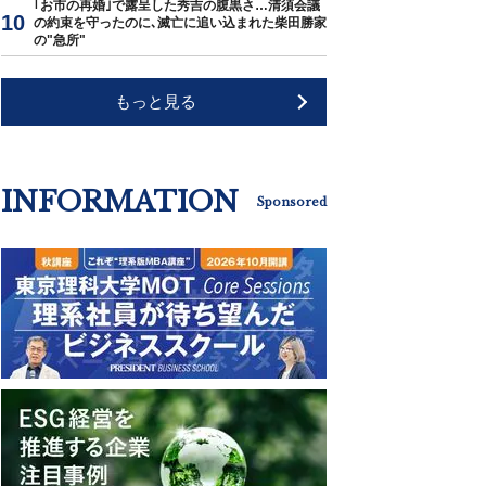
｢お市の再婚｣で露呈した秀吉の腹黒さ…清須会議
の約束を守ったのに､滅亡に追い込まれた柴田勝家
の"急所"
もっと見る
INFORMATION
Sponsored