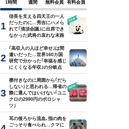
1時間
週間
無料会員
有料会員
信長を支える四天王の一人
だったのに…秀吉にハメら
れて｢清須会議｣に出席でき
なかった武将の哀れな末路
｢高収入の人ほど幸せ｣は間
違いだった…世界160カ国
研究で分かった｢幸福を感じ
にくくなる年収｣の分岐点
襟付きなのに周囲から｢だら
しない｣と思われる…帰省の
際に選んではいけない｢ユニ
クロの2990円のポロシャ
ツ｣
耳の後ろから流血､指の肉を
ごっそり食べられ…クマに