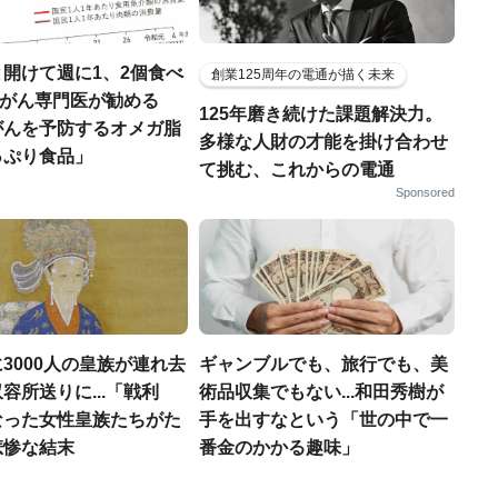
開けて週に1、2個食べ
創業125周年の電通が描く未来
..がん専門医が勧める
125年磨き続けた課題解決力。
がんを予防するオメガ脂
多様な人財の才能を掛け合わせ
っぷり食品」
て挑む、これからの電通
Sponsored
3000人の皇族が連れ去
ギャンブルでも、旅行でも、美
容所送りに...「戦利
術品収集でもない...和田秀樹が
なった女性皇族たちがた
手を出すなという「世の中で一
悲惨な結末
番金のかかる趣味」