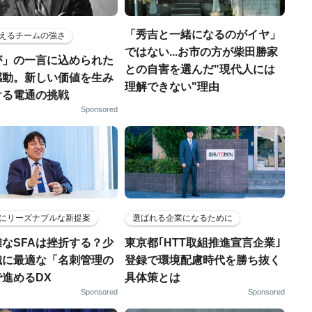
「秀吉と一緒になるのがイヤ」
えるチームの強さ
ではない...お市の方が柴田勝家
が」の一言に込められた
との自害を選んだ"現代人には
感動。新しい価値を生み
理解できない"理由
ける電通の挑戦
Sponsored
にリーズナブルな新提案
選ばれる企業になるために
なSFAは挫折する？少
東京都｢HTT取組推進宣言企業｣
織に最適な「名刺管理の
登録で環境配慮時代を勝ち抜く
進めるDX
具体策とは
Sponsored
Sponsored