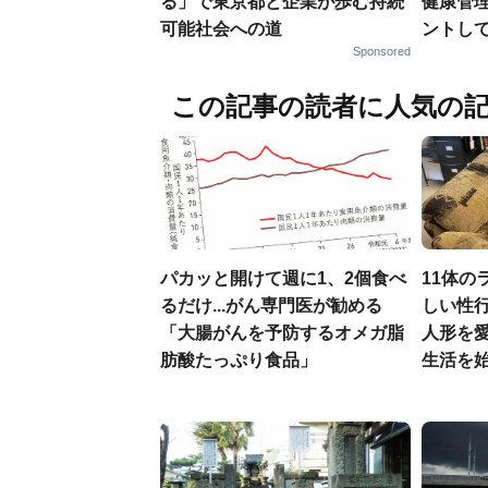
る」で東京都と企業が歩む持続
健康管
可能社会への道
ントし
Sponsored
この記事の読者に人気の
パカッと開けて週に1、2個食べ
11体の
るだけ...がん専門医が勧める
しい性行
「大腸がんを予防するオメガ脂
人形を
肪酸たっぷり食品」
生活を