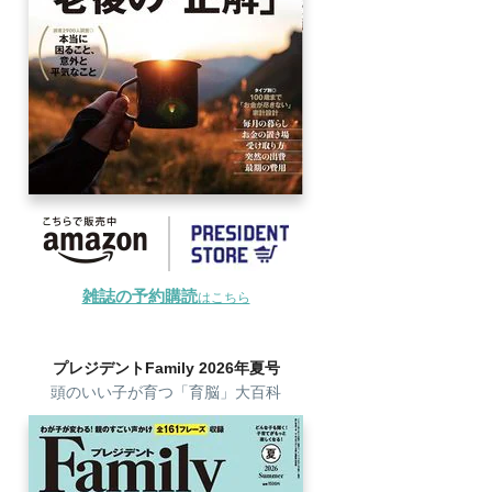
雑誌の予約購読
はこちら
プレジデントFamily 2026年夏号
頭のいい子が育つ「育脳」大百科