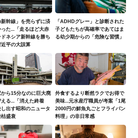
の新幹線」を売らずに済
「ADHDグレー」と診断された
った...「走るほど大赤
子どもたちが高確率であてはま
ンドネシア新幹線を勝ち
る幼少期からの「危険な習慣」
習近平の大誤算
から15分なのに巨大廃
外食するより断然ラクでお得で
える...「消えた終着
美味...元水産庁職員が考案「1尾
映し出す昭和のニュータ
2000円の鮮魚丸ごとフライパン
栄枯盛衰
料理」の非日常感