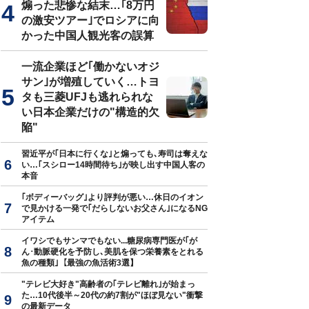
煽った悲惨な結末…｢8万円
の激安ツアー｣でロシアに向
かった中国人観光客の誤算
真はイメージです
一流企業ほど｢働かないオジ
サン｣が増殖していく…トヨ
タも三菱UFJも逃れられな
い日本企業だけの"構造的欠
陥"
習近平が｢日本に行くな｣と煽っても､寿司は奪えな
い…｢スシロー14時間待ち｣が映し出す中国人客の
本音
｢ボディーバッグ｣より評判が悪い…休日のイオン
で見かける一発で｢だらしないお父さん｣になるNG
アイテム
イワシでもサンマでもない...糖尿病専門医が｢が
ん･動脈硬化を予防し､美肌を保つ栄養素をとれる
魚の種類｣【最強の魚活術3選】
"テレビ大好き"高齢者の｢テレビ離れ｣が始まっ
た…10代後半～20代の約7割が"ほぼ見ない"衝撃
の最新データ