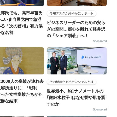
次郎氏でも、高市早苗氏
専用デスクが細やかにサポート
...いま自民党内で急浮
ビジネスリーダーのための安ら
いる「次の首相」有力候
ぎの空間…都心を離れて軽井沢
外な名前
の「シェア別荘」へ！
Sponsored
3000人の皇族が連れ去
その秘めたるポテンシャルとは
容所送りに...「戦利
世界最小、約1ナノメートルの
なった女性皇族たちがた
｢微細水粒子｣はなぜ髪や肌を潤
悲惨な結末
すのか
Sponsored