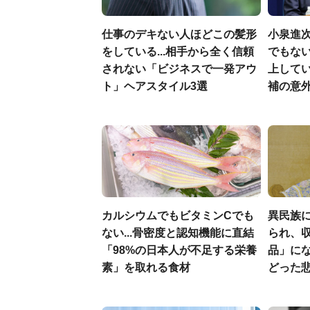
仕事のデキない人ほどこの髪形
小泉進
をしている...相手から全く信頼
でもない
されない「ビジネスで一発アウ
上して
ト」ヘアスタイル3選
補の意
カルシウムでもビタミンCでも
異民族に
ない...骨密度と認知機能に直結
られ、収
「98%の日本人が不足する栄養
品」に
素」を取れる食材
どった