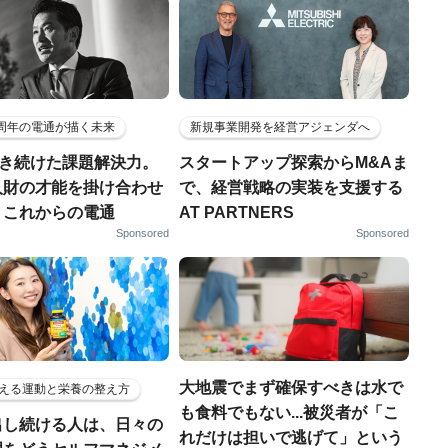
5周年の電通が描く未来
新規事業開発を経営アジェンダへ
磨き続けた課題解決力。
スタートアップ探索からM&Aま
人財の才能を掛け合わせ
で、経営戦略の実装を支援する
、これからの電通
AT PARTNERS
Sponsored
Sponsored
大地震でまず確保すべきは水で
える運動と栄養の整え方
も食料でもない...被災者が「こ
出し続ける人は、日々の
れだけは担いで逃げて」という