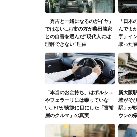
「秀吉と一緒になるのがイヤ」
「日本
ではない...お市の方が柴田勝家
んでよか
との自害を選んだ"現代人には
字」イ
理解できない"理由
取った
「本当のお金持ち」はポルシェ
新大阪駅
やフェラーリには乗っていな
墟がそび
い...FPが実際に目にした「富裕
駅」が
層のクルマ」の真実
ウンの