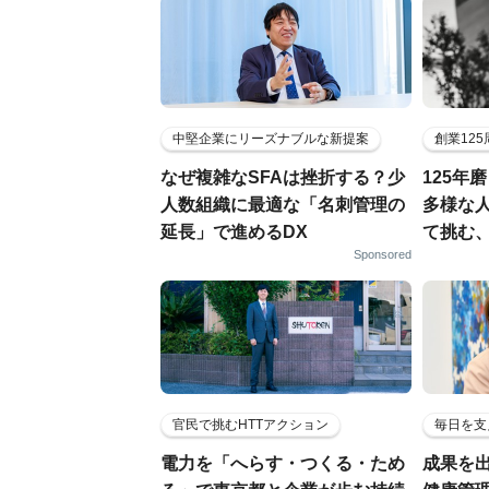
中堅企業にリーズナブルな新提案
創業12
なぜ複雑なSFAは挫折する？少
125年
人数組織に最適な「名刺管理の
多様な
延長」で進めるDX
て挑む
Sponsored
官民で挑むHTTアクション
毎日を支
電力を「へらす・つくる・ため
成果を