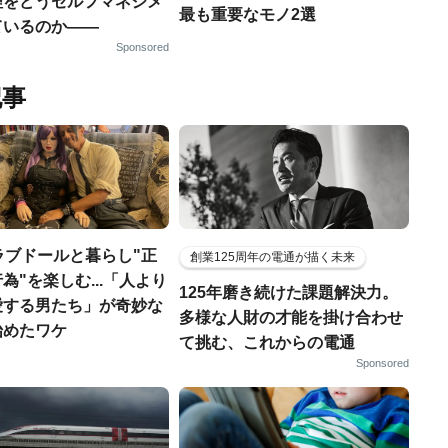
理をどうセルフマネジメ
最も重要なモノ2選
ているのか——
Sponsored
記事
ラブドールと暮らし"正
創業125周年の電通が描く未来
為"を楽しむ...「人より
125年磨き続けた課題解決力。
愛する男たち」が奇妙な
多様な人財の才能を掛け合わせ
始めたワケ
て挑む、これからの電通
Sponsored