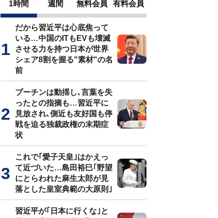
1時間
週間
無料会員
有料会員
だから習近平は心底焦って
いる…中国のITもEVも壊滅
させる力を持つ日本が世界
シェア8割を握る"素材"の名
前
プーチンは動揺し､言葉を失
ったとの指摘も…習近平に
見放され､側近も友好国も停
戦を迫る独裁政権の末期症
状
これで｢愛子天皇｣はかえっ
て近づいた…島田裕巳｢野望
にとらわれた麻生太郎が見
落とした皇室典範の大原則｣
習近平が｢日本に行くな｣と