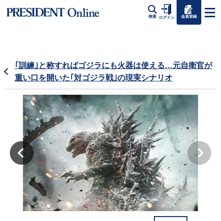
会員登録
検索
ログイン
｢訓練｣と称すればゴジラにも火器は使える…元自衛官が
重い口を開いた｢対ゴジラ戦｣の現実シナリオ