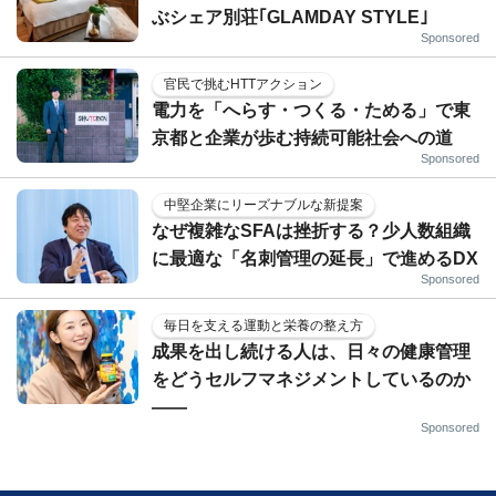
ぶシェア別荘｢GLAMDAY STYLE｣
Sponsored
官民で挑むHTTアクション
電力を「へらす・つくる・ためる」で東
京都と企業が歩む持続可能社会への道
Sponsored
中堅企業にリーズナブルな新提案
なぜ複雑なSFAは挫折する？少人数組織
に最適な「名刺管理の延長」で進めるDX
Sponsored
毎日を支える運動と栄養の整え方
成果を出し続ける人は、日々の健康管理
をどうセルフマネジメントしているのか
——
Sponsored