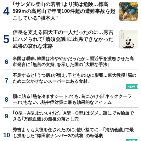
｢サンダル登山の若者｣より実は危険…標高
599ｍの高尾山で年間100件超の遭難事故を起
こしている"張本人"
信長を支える四天王の一人だったのに…秀吉
にハメられて｢清須会議｣に出席できなかった
武将の哀れな末路
米国は曖昧､韓国は冷ややかだったが…習近平を激怒させた高
市発言に｢無言の支持｣を示した国の｢大胆な手法｣
不足すると｢うつ病｣が増え､子どものIQに影響…東大教授｢脳の
ために欠かせないスーパーにある食材｣
額に貼る｢熱を冷ますシート｣でも､首にかける｢ネッククーラ
ー｣でもない…熱中症対策に最も効果的なアイテム
｢O型→A型｣はいいけど､｢A型→O型｣はダメ…誰にでも輸血で
きる｢万能血液｣の最後の落とし穴
秀吉よりも大役を任されたのに､使い捨てに…｢清須会議｣で最
も損をした"織田家ナンバー2の武将"の転落劇