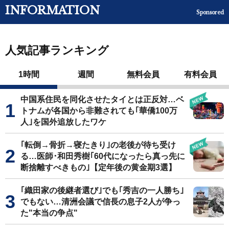
INFORMATION
Sponsored
人気記事ランキング
1時間
週間
無料会員
有料会員
中国系住民を同化させたタイとは正反対…ベ
トナムが各国から非難されても｢華僑100万
人｣を国外追放したワケ
｢転倒→骨折→寝たきり｣の老後が待ち受け
る…医師･和田秀樹｢60代になったら真っ先に
断捨離すべきもの｣【定年後の黄金期3選】
｢織田家の後継者選び｣でも｢秀吉の一人勝ち｣
でもない…清洲会議で信長の息子2人が争っ
た"本当の争点"