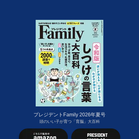
プレジデントFamily 2026年夏号
頭のいい子が育つ「育脳」大百科