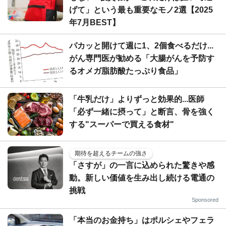
げて」という最も重要なモノ2選【2025
年7月BEST】
パカッと開けて週に1、2個食べるだけ...
がん専門医が勧める「大腸がんを予防す
るオメガ脂肪酸たっぷり食品」
「牛乳だけ」よりずっと効果的...医師
「必ず一緒に摂って」と断言、骨を強く
する"スーパーで買える食材"
期待を超えるチームの強さ
「さすが」の一言に込められた驚きや感
動。新しい価値を生み出し続ける電通の
挑戦
Sponsored
「本当のお金持ち」はポルシェやフェラ