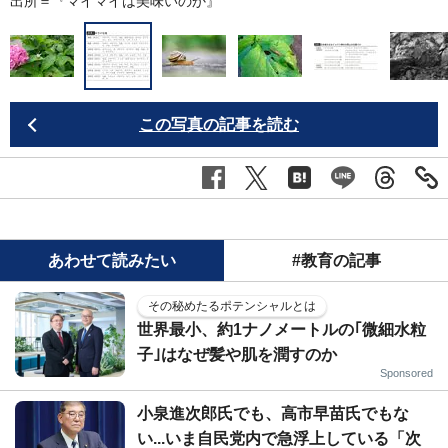
出所＝『
マイマイは美味いのか
』
この写真の記事を読む
あわせて読みたい
#教育の記事
その秘めたるポテンシャルとは
世界最小、約1ナノメートルの｢微細水粒
子｣はなぜ髪や肌を潤すのか
Sponsored
小泉進次郎氏でも、高市早苗氏でもな
い...いま自民党内で急浮上している「次