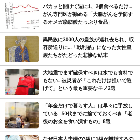
パカッと開けて週に1、2個食べるだけ...
がん専門医が勧める「大腸がんを予防す
るオメガ脂肪酸たっぷり食品」
異民族に3000人の皇族が連れ去られ、収
容所送りに...「戦利品」になった女性皇
族たちがたどった悲惨な結末
大地震でまず確保すべきは水でも食料で
もない...被災者が「これだけは担いで逃
げて」という最も重要なモノ2選
「年金だけで暮らす人」は早々に手放し
ている...50代までに捨てておくべき「老
後のお金を食い潰すもの」8選
なぜ日本人夫婦の3組に1組が離婚するの