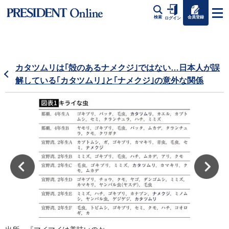
会員登録
検索
ログイン
カタツムリは｢殻のあるナメクジ｣ではない…日本人が誤
解している｢カタツムリ｣と｢ナメクジ｣の意外な関係