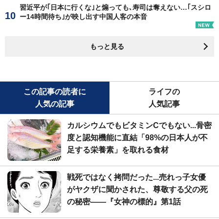
習近平が｢日本に行くな｣と煽っても､寿司は奪えない…｢スシロ
ー14時間待ち｣が映し出す中国人客の本音
もっと見る
この記事の読者に
ライフの
人気の記事
人気記事
カルシウムでもビタミンCでもない...骨密
度と認知機能に直結「98%の日本人が不
足する栄養素」を取れる食材
戦死ではなく拷問だった...売れっ子女優
がヤクザに聞かされた、尊敬する父の死
の秘密――『女神の標的』第1話