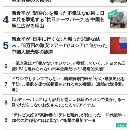
皇室典範の大原則｣
習近平が｢愛国心｣を煽った不気味な結果…日
本兵を撃退する｢抗日テーマパーク｣が中国各
地に広がる理由
習近平が｢日本に行くな｣と煽った悲惨な結
末…｢8万円の激安ツアー｣でロシアに向かった
中国人観光客の誤算
一流企業ほど｢働かないオジサン｣が増殖していく…トヨタも三
菱UFJも逃れられない日本企業だけの"構造的欠陥"
イワシでもサンマでもない...糖尿病専門医が｢がん･動脈硬化を
予防し､美肌を保つ栄養素をとれる魚の種類｣【最強の魚活術3
選】
｢ボディーバッグ｣より評判が悪い…休日のイオンで見かける一
発で｢だらしないお父さん｣になるNGアイテム
"テレビ大好き"高齢者の｢テレビ離れ｣が始まった…10代後半～
20代の約7割が"ほぼ見ない"衝撃の最新データ