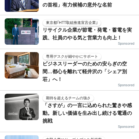
の首相」有力候補の意外な名前
東京都｢HTT取組推進宣言企業｣
リサイクル企業が節電・発電・蓄電を実
践、社員のやる気と営業力も向上！
Sponsored
専用デスクが細やかにサポート
ビジネスリーダーのための安らぎの空
間…都心を離れて軽井沢の「シェア別
荘」へ！
Sponsored
期待を超えるチームの強さ
「さすが」の一言に込められた驚きや感
動。新しい価値を生み出し続ける電通の
挑戦
Sponsored