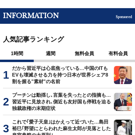
INFORMATION
Sponsored
人気記事ランキング
1時間
週間
無料会員
有料会員
だから習近平は心底焦っている…中国のITも
EVも壊滅させる力を持つ日本が世界シェア8
割を握る"素材"の名前
プーチンは動揺し､言葉を失ったとの指摘も…
習近平に見放され､側近も友好国も停戦を迫る
独裁政権の末期症状
これで｢愛子天皇｣はかえって近づいた…島田
裕巳｢野望にとらわれた麻生太郎が見落とした