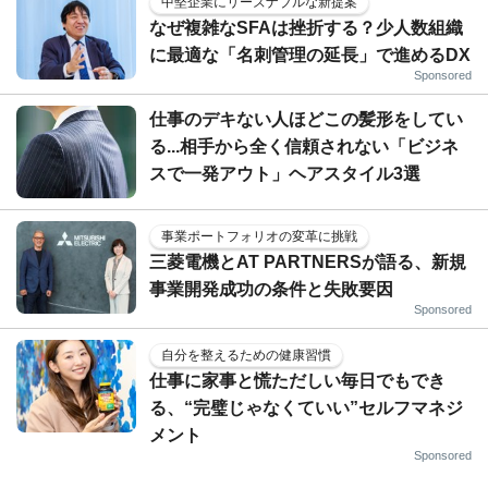
中堅企業にリーズナブルな新提案
なぜ複雑なSFAは挫折する？少人数組織
に最適な「名刺管理の延長」で進めるDX
Sponsored
仕事のデキない人ほどこの髪形をしてい
る...相手から全く信頼されない「ビジネ
スで一発アウト」ヘアスタイル3選
事業ポートフォリオの変革に挑戦
三菱電機とAT PARTNERSが語る、新規
事業開発成功の条件と失敗要因
Sponsored
自分を整えるための健康習慣
仕事に家事と慌ただしい毎日でもでき
る、“完璧じゃなくていい”セルフマネジ
メント
Sponsored