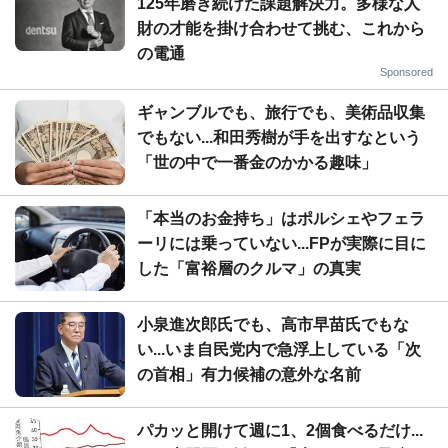
125年磨き続けた課題解決力。多様な人
財の才能を掛け合わせて挑む、これから
の電通
Sponsored
ギャンブルでも、旅行でも、美術品収集
でもない...和田秀樹が手を出すなという
「世の中で一番金のかかる趣味」
「本当のお金持ち」はポルシェやフェラ
ーリには乗っていない...FPが実際に目に
した「富裕層のクルマ」の真実
小泉進次郎氏でも、高市早苗氏でもな
い...いま自民党内で急浮上している「次
の首相」有力候補の意外な名前
パカッと開けて週に1、2個食べるだけ...