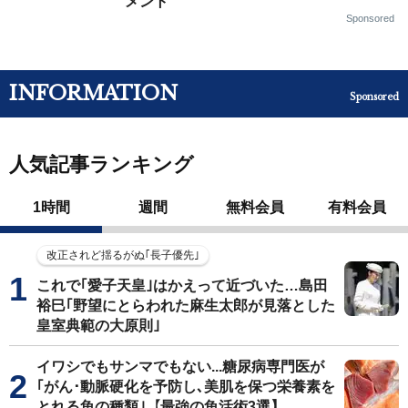
メント
Sponsored
INFORMATION
Sponsored
人気記事ランキング
1時間
週間
無料会員
有料会員
改正されど揺るがぬ｢長子優先｣
これで｢愛子天皇｣はかえって近づいた…島田
裕巳｢野望にとらわれた麻生太郎が見落とした
皇室典範の大原則｣
イワシでもサンマでもない...糖尿病専門医が
｢がん･動脈硬化を予防し､美肌を保つ栄養素を
とれる魚の種類｣【最強の魚活術3選】