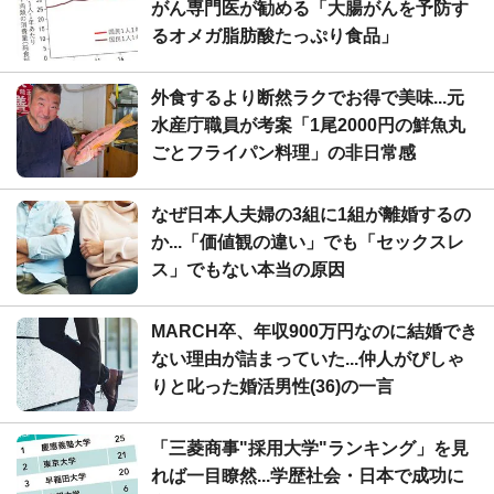
がん専門医が勧める「大腸がんを予防す
るオメガ脂肪酸たっぷり食品」
外食するより断然ラクでお得で美味...元
水産庁職員が考案「1尾2000円の鮮魚丸
ごとフライパン料理」の非日常感
なぜ日本人夫婦の3組に1組が離婚するの
か...「価値観の違い」でも「セックスレ
ス」でもない本当の原因
MARCH卒、年収900万円なのに結婚でき
ない理由が詰まっていた...仲人がぴしゃ
りと叱った婚活男性(36)の一言
「三菱商事"採用大学"ランキング」を見
れば一目瞭然...学歴社会・日本で成功に