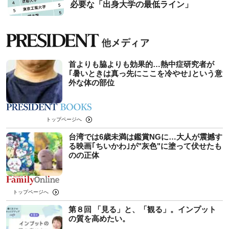
必要な「出身大学の最低ライン」
首よりも脇よりも効果的…熱中症研究者が
｢暑いときは真っ先にここを冷やせ｣という意
外な体の部位
トップページへ
台湾では6歳未満は鑑賞NGに…大人が震撼す
る映画｢ちいかわ｣が"灰色"に塗って伏せたも
のの正体
トップページへ
第８回 「見る」と、「観る」。インプット
の質を高めたい。