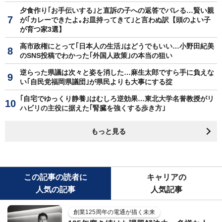
夕食作り｢お手伝いする｣と直訴の子への返答でバレる…賢い親
が｢カレーできたよ｡お皿持ってきて｣と言わぬ訳【頭のよい子
が育つ家3選】
高市政権にとって｢日本人の生活｣はどうでもいい…小野田紀美
のSNS投稿でわかった｢外国人政策｣の本当の狙い
逆らった県議は次々と姿を消した…麻生太郎ですら手に負えな
い｢自民党福岡県議団｣が県民よりも大事にする掟
｢自宅でゆっくり静養｣はむしろ逆効果…東北大学名誉教授がリ
ハビリの主役に据えた｢腎臓を強くする歩き方｣
もっと見る
この記事の読者に
キャリアの
人気の記事
人気記事
創業125周年の電通が描く未来