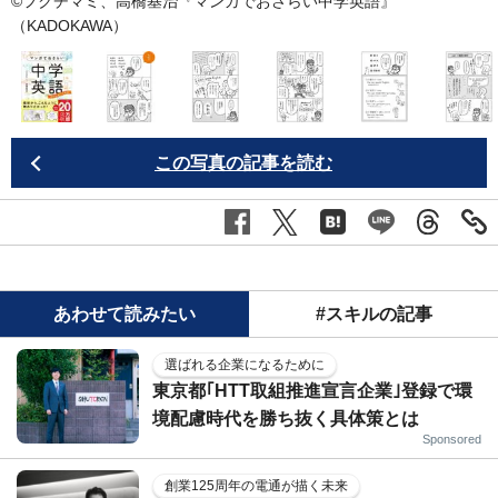
©フクチマミ、高橋基治『
マンガでおさらい中学英語
』
（KADOKAWA）
この写真の記事を読む
あわせて読みたい
#スキルの記事
選ばれる企業になるために
東京都｢HTT取組推進宣言企業｣登録で環
境配慮時代を勝ち抜く具体策とは
Sponsored
創業125周年の電通が描く未来