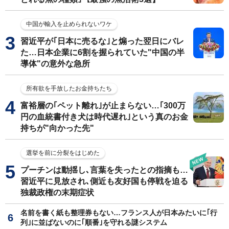
中国が輸入を止められないワケ
習近平が｢日本に売るな｣と煽った翌日にバレ
た…日本企業に6割を握られていた"中国の半
導体"の意外な急所
所有欲を手放したお金持ちたち
富裕層の｢ペット離れ｣が止まらない…｢300万
円の血統書付き犬は時代遅れ｣という真のお金
持ちが"向かった先"
選挙を前に分裂をはじめた
プーチンは動揺し､言葉を失ったとの指摘も…
習近平に見放され､側近も友好国も停戦を迫る
独裁政権の末期症状
名前を書く紙も整理券もない…フランス人が日本みたいに｢行
列｣に並ばないのに｢順番｣を守れる謎システム