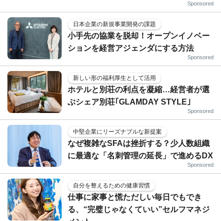
Sponsored
日本企業の新規事業開発の課題
小手先の協業を脱却！オープンイノベー
ションを経営アジェンダにする方法
Sponsored
新しい形の福利厚生として活用
ホテルと別荘の利点を凝縮…経営者が選
ぶシェア別荘｢GLAMDAY STYLE｣
Sponsored
中堅企業にリーズナブルな新提案
なぜ複雑なSFAは挫折する？少人数組織
に最適な「名刺管理の延長」で進めるDX
Sponsored
自分を整えるための健康習慣
仕事に家事と慌ただしい毎日でもでき
る、“完璧じゃなくていい”セルフマネジ