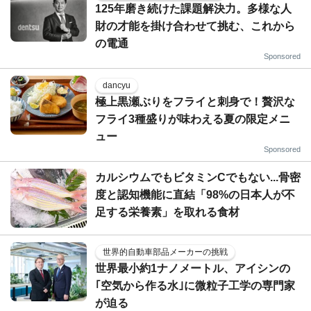
125年磨き続けた課題解決力。多様な人
財の才能を掛け合わせて挑む、これから
の電通
Sponsored
dancyu
極上黒瀬ぶりをフライと刺身で！贅沢な
フライ3種盛りが味わえる夏の限定メニ
ュー
Sponsored
カルシウムでもビタミンCでもない...骨密
度と認知機能に直結「98%の日本人が不
足する栄養素」を取れる食材
世界的自動車部品メーカーの挑戦
世界最小約1ナノメートル、アイシンの
｢空気から作る水｣に微粒子工学の専門家
が迫る