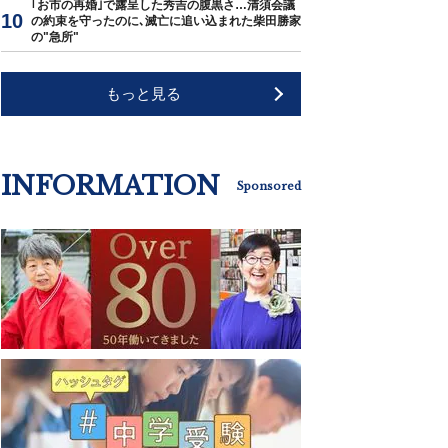
｢お市の再婚｣で露呈した秀吉の腹黒さ…清須会議
の約束を守ったのに､滅亡に追い込まれた柴田勝家
の"急所"
もっと見る
INFORMATION
Sponsored