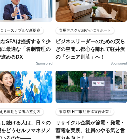
にリーズナブルな新提案
専用デスクが細やかにサポート
なSFAは挫折する？少
ビジネスリーダーのための安ら
織に最適な「名刺管理の
ぎの空間…都心を離れて軽井沢
進めるDX
の「シェア別荘」へ！
Sponsored
Sponsored
える運動と栄養の整え方
東京都｢HTT取組推進宣言企業｣
出し続ける人は、日々の
リサイクル企業が節電・発電・
理をどうセルフマネジメ
蓄電を実践、社員のやる気と営
ているのか——
業力も向上！