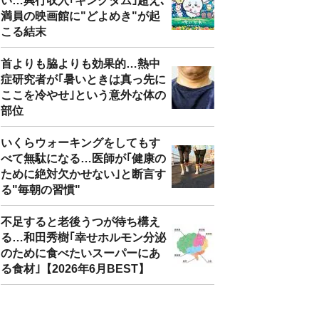
い…興行収入｢キングダム｣超え､
満員の映画館に"どよめき"が起
こる結末
首よりも脇よりも効果的…熱中
症研究者が｢暑いときは真っ先に
ここを冷やせ｣という意外な体の
部位
いくらウォーキングをしてもす
べて無駄になる…医師が｢健康の
ために絶対欠かせない｣と断言す
る"毎朝の習慣"
不足すると老後うつが待ち構え
る…和田秀樹｢幸せホルモン分泌
のために食べたいスーパーにあ
る食材｣【2026年6月BEST】