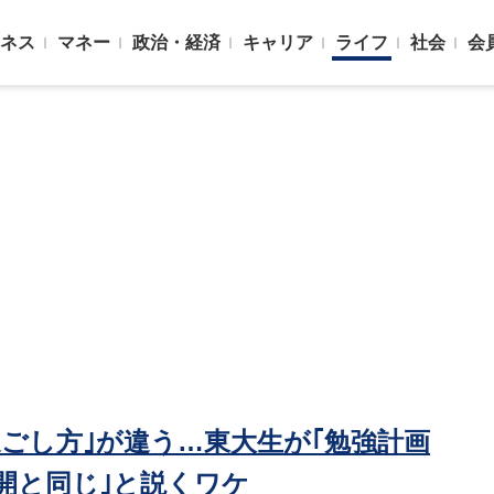
ネス
マネー
政治・経済
キャリア
ライフ
社会
会
ごし方｣が違う…東大生が｢勉強計画
開と同じ｣と説くワケ