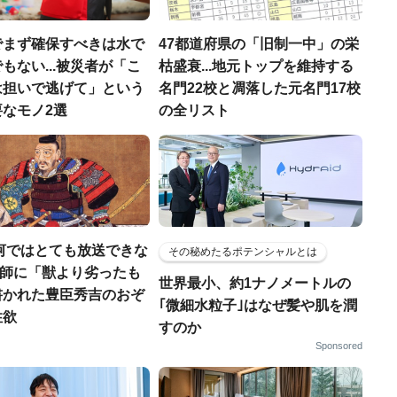
でまず確保すべきは水で
47都道府県の「旧制一中」の栄
もない...被災者が「こ
枯盛衰...地元トップを維持する
は担いで逃げて」という
名門22校と凋落した元名門17校
なモノ2選
の全リスト
河ではとても放送できな
その秘めたるポテンシャルとは
宣教師に「獣より劣ったも
世界最小、約1ナノメートルの
書かれた豊臣秀吉のおぞ
｢微細水粒子｣はなぜ髪や肌を潤
性欲
すのか
Sponsored