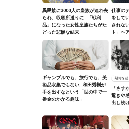
異民族に3000人の皇族が連れ去
仕事の
られ、収容所送りに...「戦利
をしてい
品」になった女性皇族たちがた
されな
どった悲惨な結末
ト」ヘ
ギャンブルでも、旅行でも、美
期待を超
術品収集でもない...和田秀樹が
「さす
手を出すなという「世の中で一
驚きや
番金のかかる趣味」
出し続