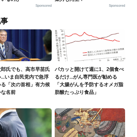
Sponsored
Sponsored
記事
次郎氏でも、高市早苗氏
パカッと開けて週に1、2個食べ
...いま自民党内で急浮
るだけ...がん専門医が勧める
いる「次の首相」有力候
「大腸がんを予防するオメガ脂
外な名前
肪酸たっぷり食品」