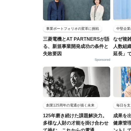
事業ポートフォリオの変革に挑戦
中堅企業
三菱電機とAT PARTNERSが語
なぜ複雑
る、新規事業開発成功の条件と
人数組
失敗要因
延長」で
Sponsored
創業125周年の電通が描く未来
毎日を支
125年磨き続けた課題解決力。
成果を
多様な人財の才能を掛け合わせ
健康管
て挑む、これからの電通
ントし