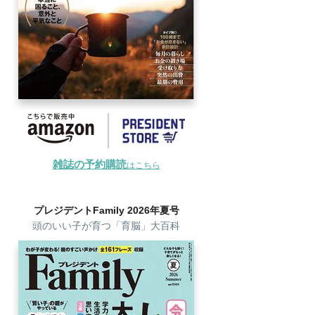
雑誌の予約購読
はこちら
プレジデントFamily 2026年夏号
頭のいい子が育つ「育脳」大百科