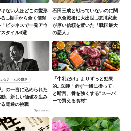
デキない人ほどこの髪形
石田三成と戦っていないのに関
る...相手から全く信頼
ヶ原合戦後に大出世...徳川家康
い「ビジネスで一発アウ
が厚い信頼を置いた「戦国最大
アスタイル3選
の悪人」
「牛乳だけ」よりずっと効果
えるチームの強さ
的...医師「必ず一緒に摂って」
が」の一言に込められた
と断言、骨を強くする"スーパ
感動。新しい価値を生み
ーで買える食材"
ける電通の挑戦
Sponsored