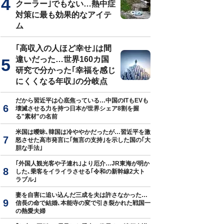
クーラー｣でもない…熱中症
対策に最も効果的なアイテ
ム
｢高収入の人ほど幸せ｣は間
違いだった…世界160カ国
研究で分かった｢幸福を感じ
にくくなる年収｣の分岐点
だから習近平は心底焦っている…中国のITもEVも
壊滅させる力を持つ日本が世界シェア8割を握
る"素材"の名前
米国は曖昧､韓国は冷ややかだったが…習近平を激
怒させた高市発言に｢無言の支持｣を示した国の｢大
胆な手法｣
｢外国人観光客や子連れ｣より厄介…JR東海が明か
した､乗客をイライラさせる｢令和の新幹線2大ト
ラブル｣
妻を自害に追い込んだ三成を夫は許さなかった…
信長の命で結婚､本能寺の変で引き裂かれた戦国一
の熱愛夫婦