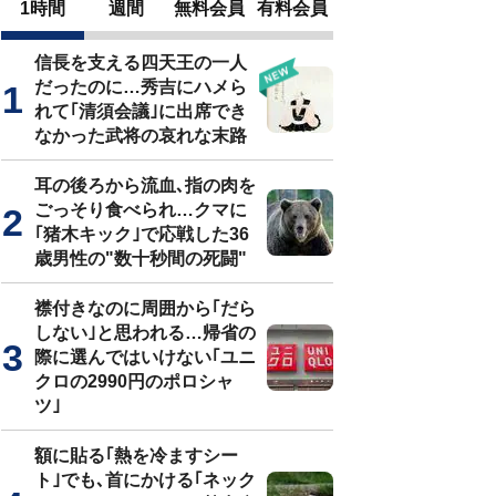
1時間
週間
無料会員
有料会員
信長を支える四天王の一人
だったのに…秀吉にハメら
れて｢清須会議｣に出席でき
なかった武将の哀れな末路
耳の後ろから流血､指の肉を
ごっそり食べられ…クマに
｢猪木キック｣で応戦した36
歳男性の"数十秒間の死闘"
襟付きなのに周囲から｢だら
しない｣と思われる…帰省の
際に選んではいけない｢ユニ
クロの2990円のポロシャ
ツ｣
額に貼る｢熱を冷ますシー
ト｣でも､首にかける｢ネック