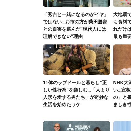
「秀吉と一緒になるのがイヤ」
大地震
ではない...お市の方が柴田勝家
も食料で
との自害を選んだ"現代人には
れだけ
理解できない"理由
最も重要
11体のラブドールと暮らし"正
NHK大
しい性行為"を楽しむ...「人より
い...
人形を愛する男たち」が奇妙な
の」と
生活を始めたワケ
ましき